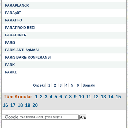
PARAPLANöR
PARAşüT
PARATiFO
PARATiROiD BEZi
PARATONER
PARiS
PARiS ANTLAşMASI
PARiS BARIş KONFERANSI
PARK
PARKE
Önceki
1
2
3
4
5
6
Sonraki
Tüm Konular
1
2
3
4
5
6
7
8
9
10
11
12
13
14
15
16
17
18
19
20