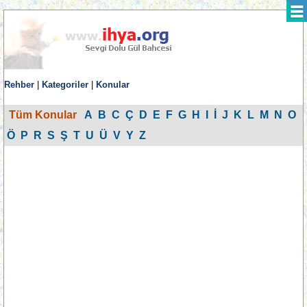
Rehber
|
Kategoriler
|
Konular
Tüm Konular
A
B
C
Ç
D
E
F
G
H
I
İ
J
K
L
M
N
O
Ö
P
R
S
Ş
T
U
Ü
V
Y
Z