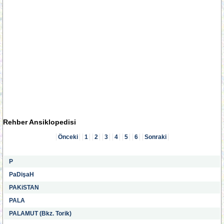
Rehber Ansiklopedisi
Önceki
1
2
3
4
5
6
Sonraki
P
PaDişaH
PAKiSTAN
PALA
PALAMUT (Bkz. Torik)