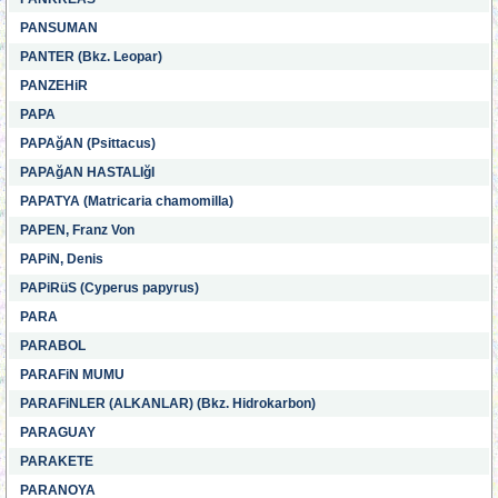
PANSUMAN
PANTER (Bkz. Leopar)
PANZEHiR
PAPA
PAPAğAN (Psittacus)
PAPAğAN HASTALIğI
PAPATYA (Matricaria chamomilla)
PAPEN, Franz Von
PAPiN, Denis
PAPiRüS (Cyperus papyrus)
PARA
PARABOL
PARAFiN MUMU
PARAFiNLER (ALKANLAR) (Bkz. Hidrokarbon)
PARAGUAY
PARAKETE
PARANOYA