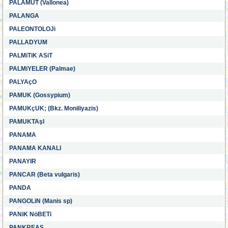
PALAMUT (Vallonea)
PALANGA
PALEONTOLOJi
PALLADYUM
PALMiTiK ASiT
PALMiYELER (Palmae)
PALYAçO
PAMUK (Gossypium)
PAMUKçUK; (Bkz. Moniliyazis)
PAMUKTAşI
PANAMA
PANAMA KANALI
PANAYIR
PANCAR (Beta vulgaris)
PANDA
PANGOLiN (Manis sp)
PANiK NöBETi
PANKREAS