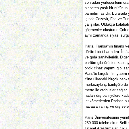
sonradan yerleşenlerin oranı
nispeten yaşlı bir nüfûsun
barındırmasıdır. Bu arada 
içinde Cezayir, Fas ve Tunu
çalışırlar. Oldukça kalabal
göçmenler oluşturur. Çok e
aynı zamanda siyâsî sürgün
Paris, Fransa'nın finans v
dörtte birini barındırır. Îm
ve gıdâ sanâyileridir. Diğ
parfüm gibi ürünleri kapsa
optik cihaz yapımı gibi sa
Paris'te birçok film yapım 
Yine ülkedeki birçok banka,
merkeziyle iç banliyölerde 
metro ile otobüsler sağla
hatları dış banliyölere kad
istikâmetlerden Paris'te b
havaalanları iç ve dış sefer
Paris Üniversitesinin yeni
250.000 talebe okur. Bell
Ticâret Araştırmaları Oku