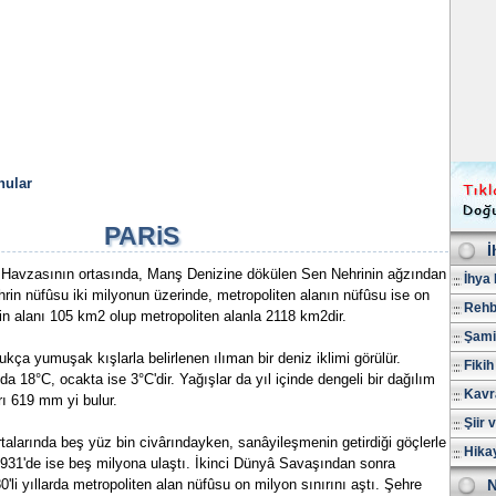
nular
PARiS
İ
s Havzasının ortasında, Manş Denizine dökülen Sen Nehrinin ağzından
İhya 
ehrin nüfûsu iki milyonun üzerinde, metropoliten alanın nüfûsu ise on
Rehb
in alanı 105 km2 olup metropoliten alanla 2118 km2dir.
Şami
dukça yumuşak kışlarla belirlenen ılıman bir deniz iklimi görülür.
Fikih
 18°C, ocakta ise 3°C'dir. Yağışlar da yıl içinde dengeli bir dağılım
Kavr
arı 619 mm yi bulur.
Şiir 
rtalarında beş yüz bin civârındayken, sanâyileşmenin getirdiği göçlerle
Hika
1931'de ise beş milyona ulaştı. İkinci Dünyâ Savaşından sonra
li yıllarda metropoliten alan nüfûsu on milyon sınırını aştı. Şehre
N