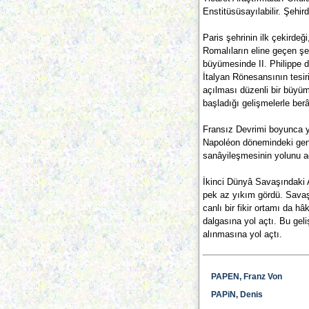
Enstitüsüsayılabilir. Şehi
Paris şehrinin ilk çekirdeğ
Romalıların eline geçen şe
büyümesinde II. Philippe d
İtalyan Rönesansının tesiri
açılması düzenli bir büyüm
başladığı gelişmelerle berâ
Fransız Devrimi boyunca ya
Napoléon dönemindeki geni
sanâyileşmesinin yolunu a
İkinci Dünyâ Savaşındaki A
pek az yıkım gördü. Savaş 
canlı bir fikir ortamı da h
dalgasına yol açtı. Bu gel
alınmasına yol açtı.
PAPEN, Franz Von
PAPiN, Denis