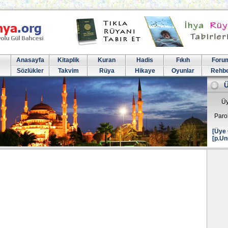
Anasayfa
Kitaplik
Kuran
Hadis
Fıkıh
Foru
Sözlükler
Takvim
Rüya
Hikaye
Oyunlar
Rehb
Üy
Paro
[Üye 
[p.Un