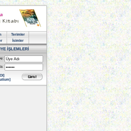
m
Terimler
er
İsimler
ÜYE İŞLEMLERİ
e:
la:
Ol]
uttum]