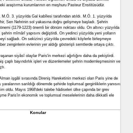
rdeki araştırma kurumlarının en meşhuru Pasteur Enstitüsüdür.
i, M.Ö. 3. yüzyılda Gal kabîlesi tarafından atıldı. M.Ö. 1. yüzyılda
hir, Sen Nehrinin sol yakasına doğru gelişmeye başladı. Şehrin
önemi (1179-1223) önemli bir dönüm noktası oldu. On altıncı yüzyılda
 şehrin mîmârî yapısını değiştirdi. On yedinci yüzyılda yeni yolların
eyi sağladı. On sekizinci yüzyılda çevredeki köylerle birleşmeye
ber zenginlerin evlerinin yer aldığı gösterişli semtlerde ortaya çıktı.
şanan siyâsî olaylar Paris'in merkezi ağırlığını daha da pekiştirdi.
ş çaplı bayındırlık işleri ve düzenlemeler şehrin modernleşmesinin ve
çtı.
lman işgâli sırasında Direniş Hareketinin merkezi olan Paris yine de
yaralarının sarıldığı dönemde şehirde toplumsal gerginliklerin yanısıra
âkim oldu. Mayıs 1968'deki talebe hâdiseleri ülke çapında bir grev
işme Paris'in ekonomik ve toplumsal meselelerinin daha dikkatli ele
Konular