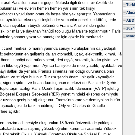
 asıl Parislilerin oranını geçer. Nüfusla ilgili önemli bir özellik de
Türk
 bulunması ve evlerin hemen hemen yarısının tek kişiyi
Alma
yabancı uyrukluların oranı da beşte bire yaklaşmıştır. Yabancıların
s uyruklular ekseriyeti teşkil eder ve bunlar genellikle kötü işlerde
ABD 
ık olan siyahların büyük bölümünü Fransız Antilleri'nden gelen
2024
ski bir mâziye dayanan Yahûdî topluluğu Marais'te toplanmıştır. Paris
Milad
lerle yabancı yazar ve sanatçılar için gözde bir merkezdir.
e ticâret merkezi olmanın yanında sanâyi kuruluşlarının da yaklaşık
âlât sektörünün en gelişmiş dalları otomobil, uçak, elektronik, kimyâ, ilâç
er önemli sanâyi dalı mücevherat, deri eşyâ, seramik, kadın giyimi ve
yan lüks eşyâ yapımıdır. Ayrıca banliyölerde mobilyacılık, ayakkabı ve
nâyi dalları da yer alır. Fransız sinemasının odağı durumunda olan
şirketi ve stüdyo bulunur. Turizm şehrin önemli bir gelir kaynağıdır.
 sigorta şirketi ve finans kuruluşunun merkezi de Paris'tedir. Şehir
toplu taşımacılığı Paris Özerk Taşımacılık İdâresinin (RATP) işlettiği
r. Bölgesel Ekspres Şebekesi (RER) yönetimindeki ekspres demiryolu
ar uzanan geniş bir ağ oluşturur. Fransa'nın kara ve demiryolları bütün
uluşacak şekilde tanzim edilmiştir. Orly ve Charles de Gacılle
lere açıktır.
den tanzim edilmesiyle oluşturulan 13 özerk üniversitede yaklaşık
i sahalarda uzmanlaşmış yüksek öğretim kurumları arasında Yüksek
lu, Politeknik Okulu, Yüksek Öğretmen Okulu ve Siyâsal Bilimler