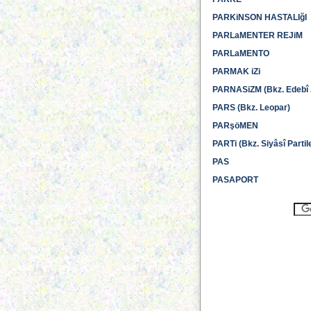
PARKiNSON HASTALIğI
PARLaMENTER REJiM
PARLaMENTO
PARMAK iZi
PARNASiZM (Bkz. Edebî 
PARS (Bkz. Leopar)
PARşöMEN
PARTi (Bkz. Siyâsî Partil
PAS
PASAPORT