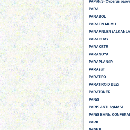
PAPiRüS (Cyperus papyr
PARA
PARABOL
PARAFiN MUMU
PARAFiNLER (ALKANLAR)
PARAGUAY
PARAKETE
PARANOYA
PARAPLANöR
PARAşüT
PARATiFO
PARATiROiD BEZi
PARATONER
PARiS
PARiS ANTLAşMASI
PARiS BARIş KONFERA
PARK
PARKE