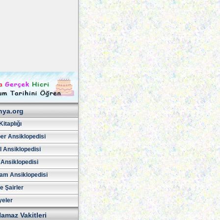
hya.org
Kitaplığı
er Ansiklopedisi
l Ansiklopedisi
 Ansiklopedisi
am Ansiklopedisi
ve Şairler
yeler
amaz Vakitleri