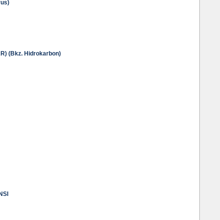
us)
 (Bkz. Hidrokarbon)
NSI