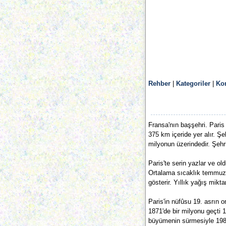
Rehber
|
Kategoriler
|
Ko
Fransa'nın başşehri. Pari
375 km içeride yer alır. Ş
milyonun üzerindedir. Şehr
Paris'te serin yazlar ve ol
Ortalama sıcaklık temmuzda
gösterir. Yıllık yağış mikt
Paris'in nüfûsu 19. asrın o
1871'de bir milyonu geçti 
büyümenin sürmesiyle 1980'