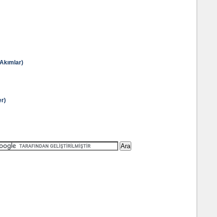
Akımlar)
er)