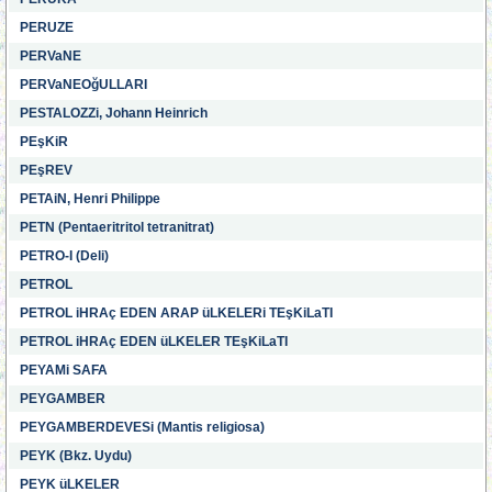
PERUZE
PERVaNE
PERVaNEOğULLARI
PESTALOZZi, Johann Heinrich
PEşKiR
PEşREV
PETAiN, Henri Philippe
PETN (Pentaeritritol tetranitrat)
PETRO-I (Deli)
PETROL
PETROL iHRAç EDEN ARAP üLKELERi TEşKiLaTI
PETROL iHRAç EDEN üLKELER TEşKiLaTI
PEYAMi SAFA
PEYGAMBER
PEYGAMBERDEVESi (Mantis religiosa)
PEYK (Bkz. Uydu)
PEYK üLKELER