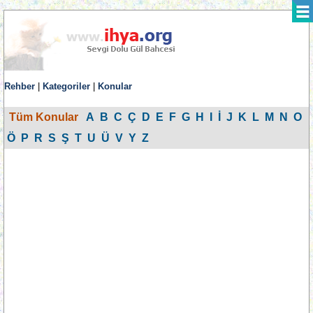
Rehber
|
Kategoriler
|
Konular
Tüm Konular
A
B
C
Ç
D
E
F
G
H
I
İ
J
K
L
M
N
O
Ö
P
R
S
Ş
T
U
Ü
V
Y
Z