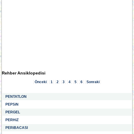
Rehber Ansiklopedisi
Önceki
1
2
3
4
5
6
Sonraki
PENTATLON
PEPSiN
PERGEL
PERHiZ
PERiBACASI