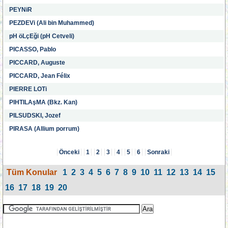
PEYNiR
PEZDEVi (Ali bin Muhammed)
pH öLçEği (pH Cetveli)
PICASSO, Pablo
PICCARD, Auguste
PICCARD, Jean Félix
PIERRE LOTi
PIHTILAşMA (Bkz. Kan)
PILSUDSKI, Jozef
PIRASA (Allium porrum)
Önceki
1
2
3
4
5
6
Sonraki
Tüm Konular
1
2
3
4
5
6
7
8
9
10
11
12
13
14
15
16
17
18
19
20