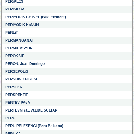
PERiKLES
PERiSKOP
PERiYODiK CETVEL (Bkz. Element)
PERiYODiK KaNUN
PERLiT
PERMANGANAT
PERMüTASYON
PEROKSiT
PERON, Juan Domingo
PERSEPOLiS
PERSHING FüZESi
PERSLER
PERSPEKTiF
PERTEV PAşA
PERTEVNiYaL VaLiDE SULTAN
PERU
PERU PELESENGi (Peru Balsamı)
PERUKA