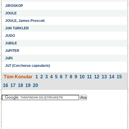
JiROSKOP
JOULE
JOULE, James Prescott
JöN TüRKLER
JUDO
JüBiLE
JüPiTER
JüRi
JüT (Corchorus capsularis)
Tüm Konular
1
2
3
4
5
6
7
8
9
10
11
12
13
14
15
16
17
18
19
20