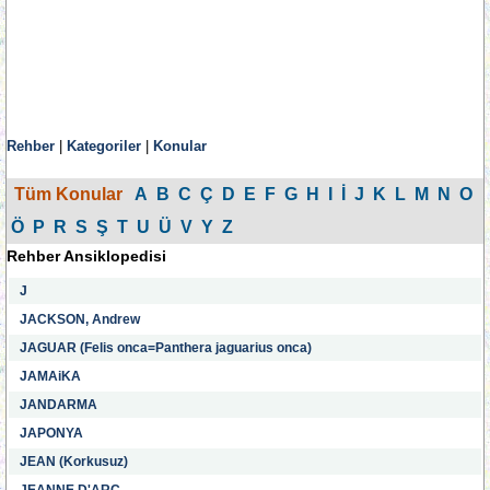
Rehber
|
Kategoriler
|
Konular
Tüm Konular
A
B
C
Ç
D
E
F
G
H
I
İ
J
K
L
M
N
O
Ö
P
R
S
Ş
T
U
Ü
V
Y
Z
Rehber Ansiklopedisi
J
JACKSON, Andrew
JAGUAR (Felis onca=Panthera jaguarius onca)
JAMAiKA
JANDARMA
JAPONYA
JEAN (Korkusuz)