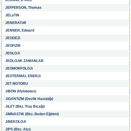
JEANNE D'ARC
JEFFERSON, Thomas
JELaTiN
JENERATöR
JENNER, Edward
JEODEZi
JEOFiZiK
JEOLOJi
JEOLOJiK ZAMANLAR
JEOMORFOLOJi
JEOTERMAL ENERJi
JET MOTORU
JiBON (Hylobates)
JiGANTiZM (Devlik Hastalığı)
JiLET (Bkz. Traş Bıçağı)
JiMNASTiK (Bkz. Beden Eğitimi)
JiNEKOLOJi
JiPS (Bkz. Alçı)