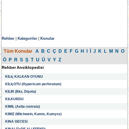
Rehber
|
Kategoriler
|
Konular
Tüm Konular
A
B
C
Ç
D
E
F
G
H
I
İ
J
K
L
M
N
O
Ö
P
R
S
Ş
T
U
Ü
V
Y
Z
Rehber Ansiklopedisi
KILIç KALKAN OYUNU
KILIçOTU (Hypericum perforatum)
KILIR (Bkz. Dişotu)
KILKURDU
KIMIL (Aelia rostrata)
KIMIZ (Milchwein, Kumis, Kumyss)
KINA GECESi