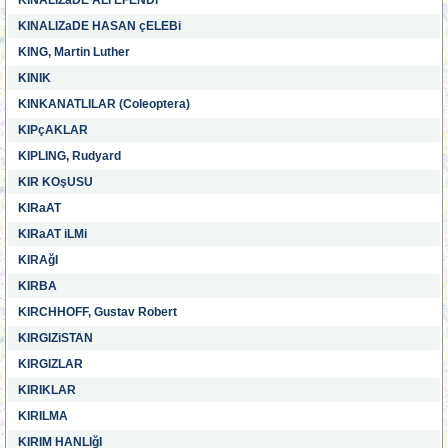
KINALIZaDE ALi EFENDi
KINALIZaDE HASAN çELEBi
KING, Martin Luther
KINIK
KINKANATLILAR (Coleoptera)
KIPçAKLAR
KIPLING, Rudyard
KIR KOşUSU
KIRaAT
KIRaAT iLMi
KIRAğI
KIRBA
KIRCHHOFF, Gustav Robert
KIRGIZiSTAN
KIRGIZLAR
KIRIKLAR
KIRILMA
KIRIM HANLIğI