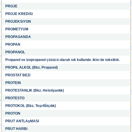
PROJE
PROJE KREDiSi
PROJEKSiYON
PROMETYUM
PROPAGANDA
PROPAN
PROPANOL
Propanol ve izopropanol çözücü olarak sık kullanılır. ikisi de toksiktir.
PROPiL ALKOL (Bkz. Propanol)
PROSTAT BEZi
PROTEiN
PROTESTANLIK (Bkz. Hıristiyanlık)
PROTESTO
PROTOKOL (Bkz. Teşrifâtçılık)
PROTON
PRUT ANTLAşMASI
PRUT HARBi