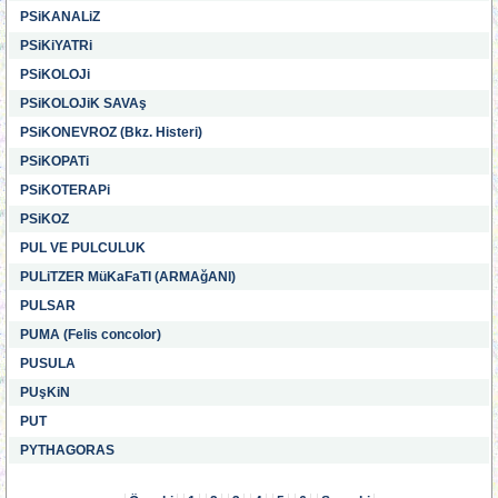
PSiKANALiZ
PSiKiYATRi
PSiKOLOJi
PSiKOLOJiK SAVAş
PSiKONEVROZ (Bkz. Histeri)
PSiKOPATi
PSiKOTERAPi
PSiKOZ
PUL VE PULCULUK
PULiTZER MüKaFaTI (ARMAğANI)
PULSAR
PUMA (Felis concolor)
PUSULA
PUşKiN
PUT
PYTHAGORAS