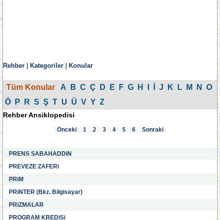
Rehber
|
Kategoriler
|
Konular
Tüm Konular
A
B
C
Ç
D
E
F
G
H
I
İ
J
K
L
M
N
O
Ö
P
R
S
Ş
T
U
Ü
V
Y
Z
Rehber Ansiklopedisi
Önceki
1
2
3
4
5
6
Sonraki
PRENS SABAHADDiN
PREVEZE ZAFERi
PRiM
PRiNTER (Bkz. Bilgisayar)
PRiZMALAR
PROGRAM KREDiSi