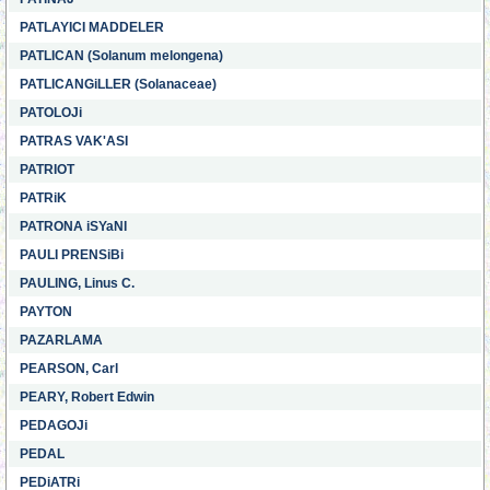
PATLAYICI MADDELER
PATLICAN (Solanum melongena)
PATLICANGiLLER (Solanaceae)
PATOLOJi
PATRAS VAK'ASI
PATRIOT
PATRiK
PATRONA iSYaNI
PAULI PRENSiBi
PAULING, Linus C.
PAYTON
PAZARLAMA
PEARSON, Carl
PEARY, Robert Edwin
PEDAGOJi
PEDAL
PEDiATRi