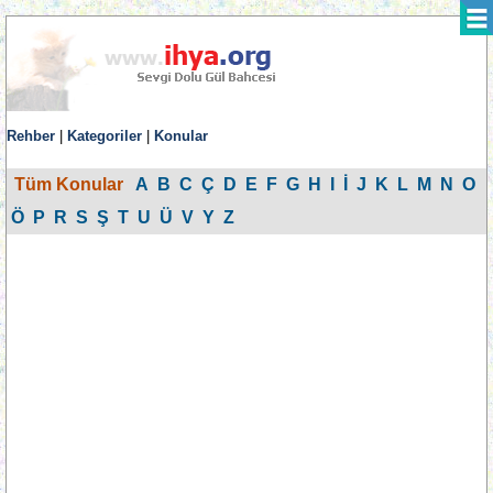
Rehber
|
Kategoriler
|
Konular
Tüm Konular
A
B
C
Ç
D
E
F
G
H
I
İ
J
K
L
M
N
O
Ö
P
R
S
Ş
T
U
Ü
V
Y
Z