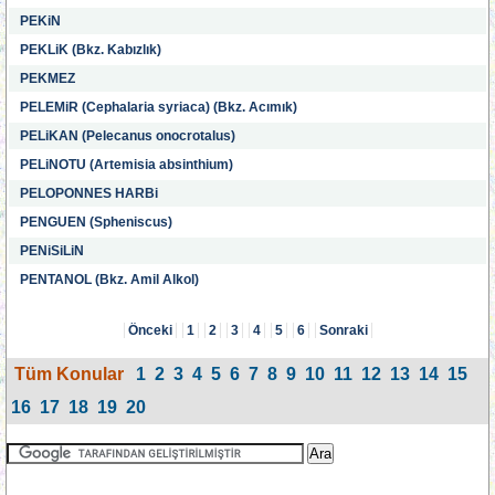
PEKiN
PEKLiK (Bkz. Kabızlık)
PEKMEZ
PELEMiR (Cephalaria syriaca) (Bkz. Acımık)
PELiKAN (Pelecanus onocrotalus)
PELiNOTU (Artemisia absinthium)
PELOPONNES HARBi
PENGUEN (Spheniscus)
PENiSiLiN
PENTANOL (Bkz. Amil Alkol)
Önceki
1
2
3
4
5
6
Sonraki
Tüm Konular
1
2
3
4
5
6
7
8
9
10
11
12
13
14
15
16
17
18
19
20