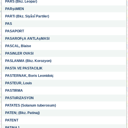
PARS (Bkz. Leopar)
PARşöMEN
PARTi (Bkz. Siyâsî Partiler)
PAS
PASAPORT
PASAROFçA ANTLAşMASI
PASCAL, Blaise
PASiNLER OVASI
PASLANMA (Bkz. Korozyon)
PASTA VE PASTACILIK
PASTERNAK, Boris Leonidoiç
PASTEUR, Louis
PASTIRMA
PASTöRiZASYON
PATATES (Solanum tuberosum)
PATEN; (Bkz. Patinaj)
PATENT
PATiNAJ