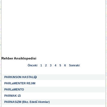
Rehber Ansiklopedisi
Önceki
1
2
3
4
5
6
Sonraki
PARKiNSON HASTALIğI
PARLaMENTER REJiM
PARLaMENTO
PARMAK iZi
PARNASiZM (Bkz. Edebî Akımlar)