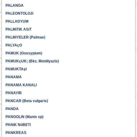
PALANGA
PALEONTOLOJi
PALLADYUM
PALMiTiK ASiT
PALMiYELER (Palmae)
PALYAçO
PAMUK (Gossypium)
PAMUKçUK; (Bkz. Moniliyazis)
PAMUKTAşI
PANAMA
PANAMA KANALI
PANAYIR
PANCAR (Beta vulgaris)
PANDA
PANGOLiN (Manis sp)
PANiK NöBETi
PANKREAS