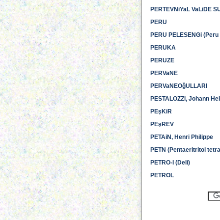
PERTEVNiYaL VaLiDE S
PERU
PERU PELESENGi (Peru 
PERUKA
PERUZE
PERVaNE
PERVaNEOğULLARI
PESTALOZZi, Johann Hei
PEşKiR
PEşREV
PETAiN, Henri Philippe
PETN (Pentaeritritol tetra
PETRO-I (Deli)
PETROL