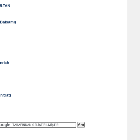
ULTAN
Balsamı)
nrich
nitrat)