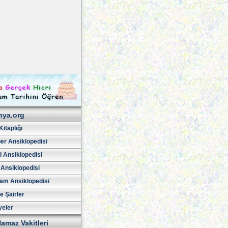
hya.org
Kitaplığı
er Ansiklopedisi
l Ansiklopedisi
 Ansiklopedisi
am Ansiklopedisi
ve Şairler
yeler
amaz Vakitleri