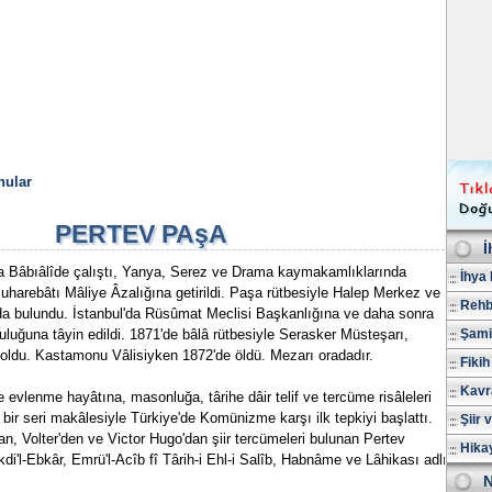
nular
PERTEV PAşA
İ
'da Bâbıâlîde çalıştı, Yanya, Serez ve Drama kaymakamlıklarında
İhya 
uharebâtı Mâliye Âzalığına getirildi. Paşa rütbesiyle Halep Merkez ve
Rehb
nda bulundu. İstanbul'da Rüsûmat Meclisi Başkanlığına ve daha sonra
luğuna tâyin edildi. 1871'de bâlâ rütbesiyle Serasker Müsteşarı,
Şami
oldu. Kastamonu Vâlisiyken 1872'de öldü. Mezarı oradadır.
Fikih
Kavr
 evlenme hayâtına, masonluğa, târihe dâir telif ve tercüme risâleleri
 bir seri makâlesiyle Türkiye'de Komünizme karşı ilk tepkiyi başlattı.
Şiir 
, Volter'den ve Victor Hugo'dan şiir tercümeleri bulunan Pertev
Hika
Akdi'l-Ebkâr, Emrü'l-Acîb fî Târih-i Ehl-i Salîb, Habnâme ve Lâhikası adlı
N