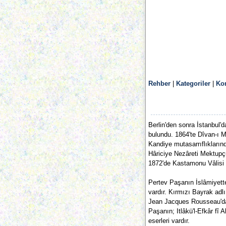
Rehber
|
Kategoriler
|
Ko
Berlin'den sonra İstanbul
bulundu. 1864'te Dîvan-ı M
Kandiye mutasarrıflıkları
Hâriciye Nezâreti Mektupçu
1872'de Kastamonu Vâlisi 
Pertev Paşanın İslâmiyette
vardır. Kırmızı Bayrak adlı
Jean Jacques Rousseau'dan
Paşanın; Itlâkü'l-Efkâr fî 
eserleri vardır.