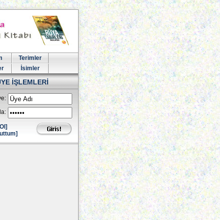
m
Terimler
er
İsimler
ÜYE İŞLEMLERİ
e:
la:
Ol]
uttum]