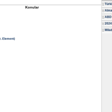
Türk
Konular
Alma
ABD 
2024
Milad
. Element)