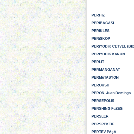
PERHiZ
PERiBACASI
PERiKLES
PERiSKOP
PERiYODiK CETVEL (Bkz
PERiYODiK KaNUN
PERLiT
PERMANGANAT
PERMüTASYON
PEROKSiT
PERON, Juan Domingo
PERSEPOLiS
PERSHING FüZESi
PERSLER
PERSPEKTiF
PERTEV PAşA