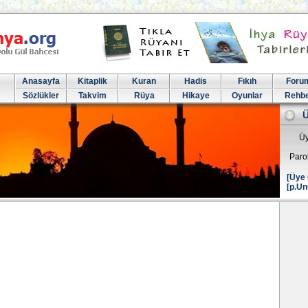
Anasayfa
Kitaplik
Kuran
Hadis
Fıkıh
Foru
Sözlükler
Takvim
Rüya
Hikaye
Oyunlar
Rehb
Üy
Paro
[Üye 
[p.Un