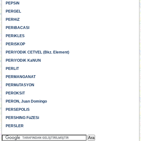
PEPSiN
PERGEL
PERHiZ
PERiBACASI
PERiKLES
PERiSKOP
PERiYODiK CETVEL (Bkz. Element)
PERiYODiK KaNUN
PERLiT
PERMANGANAT
PERMüTASYON
PEROKSiT
PERON, Juan Domingo
PERSEPOLiS
PERSHING FüZESi
PERSLER