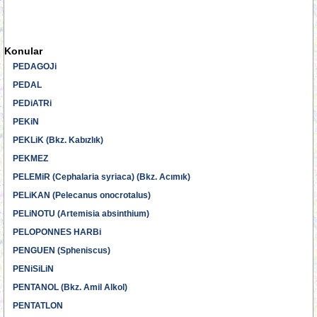
Konular
PEDAGOJi
PEDAL
PEDiATRi
PEKiN
PEKLiK (Bkz. Kabızlık)
PEKMEZ
PELEMiR (Cephalaria syriaca) (Bkz. Acımık)
PELiKAN (Pelecanus onocrotalus)
PELiNOTU (Artemisia absinthium)
PELOPONNES HARBi
PENGUEN (Spheniscus)
PENiSiLiN
PENTANOL (Bkz. Amil Alkol)
PENTATLON