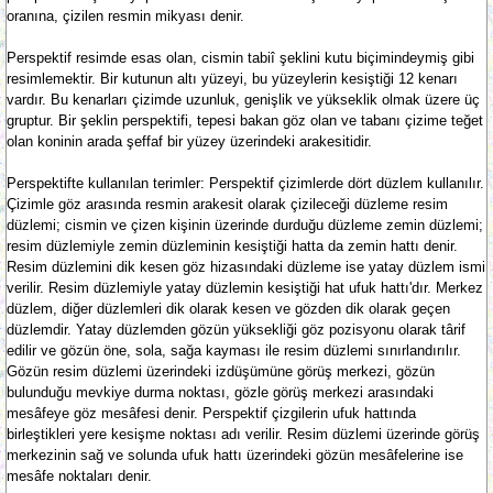
oranına, çizilen resmin mikyası denir.
Perspektif resimde esas olan, cismin tabiî şeklini kutu biçimindeymiş gibi
resimlemektir. Bir kutunun altı yüzeyi, bu yüzeylerin kesiştiği 12 kenarı
vardır. Bu kenarları çizimde uzunluk, genişlik ve yükseklik olmak üzere üç
gruptur. Bir şeklin perspektifi, tepesi bakan göz olan ve tabanı çizime teğet
olan koninin arada şeffaf bir yüzey üzerindeki arakesitidir.
Perspektifte kullanılan terimler: Perspektif çizimlerde dört düzlem kullanılır.
Çizimle göz arasında resmin arakesit olarak çizileceği düzleme resim
düzlemi; cismin ve çizen kişinin üzerinde durduğu düzleme zemin düzlemi;
resim düzlemiyle zemin düzleminin kesiştiği hatta da zemin hattı denir.
Resim düzlemini dik kesen göz hizasındaki düzleme ise yatay düzlem ismi
verilir. Resim düzlemiyle yatay düzlemin kesiştiği hat ufuk hattı'dır. Merkez
düzlem, diğer düzlemleri dik olarak kesen ve gözden dik olarak geçen
düzlemdir. Yatay düzlemden gözün yüksekliği göz pozisyonu olarak târif
edilir ve gözün öne, sola, sağa kayması ile resim düzlemi sınırlandırılır.
Gözün resim düzlemi üzerindeki izdüşümüne görüş merkezi, gözün
bulunduğu mevkiye durma noktası, gözle görüş merkezi arasındaki
mesâfeye göz mesâfesi denir. Perspektif çizgilerin ufuk hattında
birleştikleri yere kesişme noktası adı verilir. Resim düzlemi üzerinde görüş
merkezinin sağ ve solunda ufuk hattı üzerindeki gözün mesâfelerine ise
mesâfe noktaları denir.