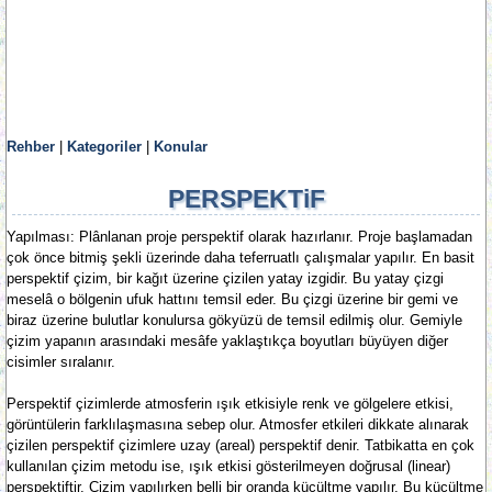
Rehber
|
Kategoriler
|
Konular
PERSPEKTiF
Yapılması: Plânlanan proje perspektif olarak hazırlanır. Proje başlamadan
çok önce bitmiş şekli üzerinde daha teferruatlı çalışmalar yapılır. En basit
perspektif çizim, bir kağıt üzerine çizilen yatay izgidir. Bu yatay çizgi
meselâ o bölgenin ufuk hattını temsil eder. Bu çizgi üzerine bir gemi ve
biraz üzerine bulutlar konulursa gökyüzü de temsil edilmiş olur. Gemiyle
çizim yapanın arasındaki mesâfe yaklaştıkça boyutları büyüyen diğer
cisimler sıralanır.
Perspektif çizimlerde atmosferin ışık etkisiyle renk ve gölgelere etkisi,
görüntülerin farklılaşmasına sebep olur. Atmosfer etkileri dikkate alınarak
çizilen perspektif çizimlere uzay (areal) perspektif denir. Tatbikatta en çok
kullanılan çizim metodu ise, ışık etkisi gösterilmeyen doğrusal (linear)
perspektiftir. Çizim yapılırken belli bir oranda küçültme yapılır. Bu küçültme