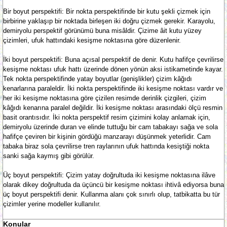
Bir boyut perspektifi: Bir nokta perspektifinde bir kutu şekli çizmek için
birbirine yaklaşıp bir noktada birleşen iki doğru çizmek gerekir. Karayolu,
demiryolu perspektif görünümü buna misâldir. Çizime âit kutu yüzey
çizimleri, ufuk hattındaki kesişme noktasına göre düzenlenir.
İki boyut perspektifi: Buna açısal perspektif de denir. Kutu hafifçe çevrilirse
kesişme noktası ufuk hattı üzerinde dönen yönün aksi istikametinde kayar.
Tek nokta perspektifinde yatay boyutlar (genişlikler) çizim kâğıdı
kenarlarına paraleldir. İki nokta perspektifinde iki kesişme noktası vardır ve
her iki kesişme noktasına göre çizilen resimde derinlik çizgileri, çizim
kâğıdı kenarına paralel değildir. İki kesişme noktası arasındaki ölçü resmin
basit orantısıdır. İki nokta perspektif resim çizimini kolay anlamak için,
demiryolu üzerinde duran ve elinde tuttuğu bir cam tabakayı sağa ve sola
hafifçe çeviren bir kişinin gördüğü manzarayı düşünmek yeterlidir. Cam
tabaka biraz sola çevrilirse tren raylarının ufuk hattında kesiştiği nokta
sanki sağa kaymış gibi görülür.
Üç boyut perspektifi: Çizim yatay doğrultuda iki kesişme noktasına ilâve
olarak dikey doğrultuda da üçüncü bir kesişme noktası ihtivâ ediyorsa buna
üç boyut perspektifi denir. Kullanma alanı çok sınırlı olup, tatbikatta bu tür
çizimler yerine modeller kullanılır.
Konular