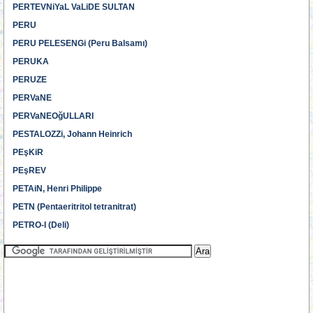
PERTEVNiYaL VaLiDE SULTAN
PERU
PERU PELESENGi (Peru Balsamı)
PERUKA
PERUZE
PERVaNE
PERVaNEOğULLARI
PESTALOZZi, Johann Heinrich
PEşKiR
PEşREV
PETAiN, Henri Philippe
PETN (Pentaeritritol tetranitrat)
PETRO-I (Deli)