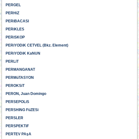
PERGEL
PERHiZ
PERiBACASI
PERiKLES
PERiSKOP
PERiYODiK CETVEL (Bkz. Element)
PERiYODiK KaNUN
PERLiT
PERMANGANAT
PERMüTASYON
PEROKSiT
PERON, Juan Domingo
PERSEPOLiS
PERSHING FüZESi
PERSLER
PERSPEKTiF
PERTEV PAşA