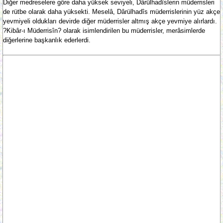
Diğer medreselere göre daha yüksek seviyeli, Dârülhadîslerin müderrisleri
de rütbe olarak daha yüksekti. Meselâ, Dârülhadîs müderrislerinin yüz akçe
yevmiyeli oldukları devirde diğer müderrisler altmış akçe yevmiye alırlardı.
?Kibâr-ı Müderrisîn? olarak isimlendirilen bu müderrisler, merâsimlerde
diğerlerine başkanlık ederlerdi.