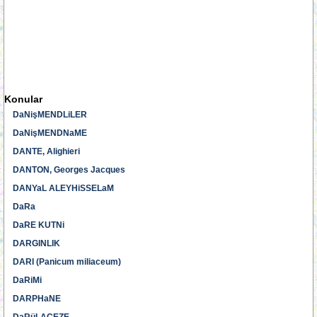
Konular
DaNişMENDLiLER
DaNişMENDNaME
DANTE, Alighieri
DANTON, Georges Jacques
DANYaL ALEYHiSSELaM
DaRa
DaRE KUTNi
DARGINLIK
DARI (Panicum miliaceum)
DaRiMi
DARPHaNE