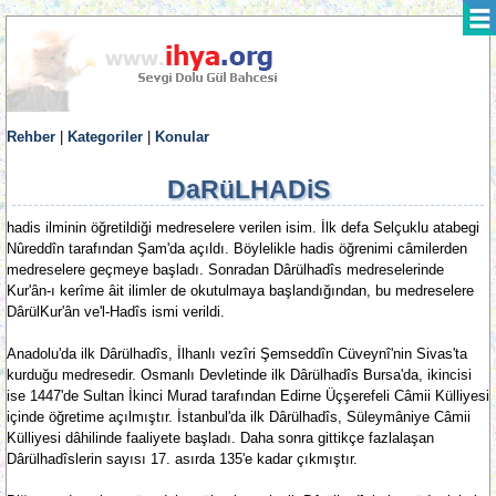
Rehber
|
Kategoriler
|
Konular
DaRüLHADiS
hadis ilminin öğretildiği medreselere verilen isim. İlk defa Selçuklu atabegi
Nûreddîn tarafından Şam'da açıldı. Böylelikle hadis öğrenimi câmilerden
medreselere geçmeye başladı. Sonradan Dârülhadîs medreselerinde
Kur'ân-ı kerîme âit ilimler de okutulmaya başlandığından, bu medreselere
DârülKur'ân ve'l-Hadîs ismi verildi.
Anadolu'da ilk Dârülhadîs, İlhanlı vezîri Şemseddîn Cüveynî'nin Sivas'ta
kurduğu medresedir. Osmanlı Devletinde ilk Dârülhadîs Bursa'da, ikincisi
ise 1447'de Sultan İkinci Murad tarafından Edirne Üçşerefeli Câmii Külliyesi
içinde öğretime açılmıştır. İstanbul'da ilk Dârülhadîs, Süleymâniye Câmii
Külliyesi dâhilinde faaliyete başladı. Daha sonra gittikçe fazlalaşan
Dârülhadîslerin sayısı 17. asırda 135'e kadar çıkmıştır.