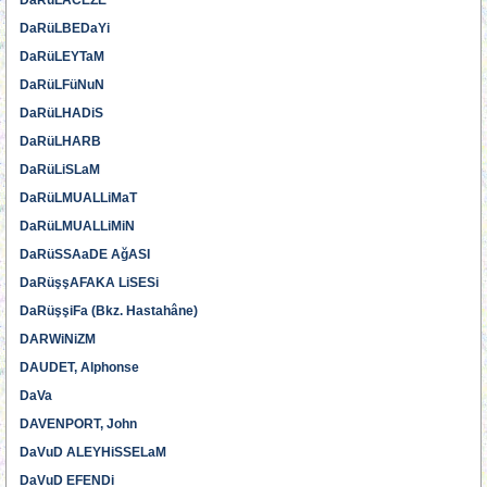
DaRüLACEZE
DaRüLBEDaYi
DaRüLEYTaM
DaRüLFüNuN
DaRüLHADiS
DaRüLHARB
DaRüLiSLaM
DaRüLMUALLiMaT
DaRüLMUALLiMiN
DaRüSSAaDE AğASI
DaRüşşAFAKA LiSESi
DaRüşşiFa (Bkz. Hastahâne)
DARWiNiZM
DAUDET, Alphonse
DaVa
DAVENPORT, John
DaVuD ALEYHiSSELaM
DaVuD EFENDi