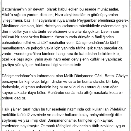
Battalnâme'nin bir devamı olarak kabul edilen bu eserde münâcaatlar,
Allah'a sığınıp yardım dilekleri, Hızır aleyhisselâmın görünüp yaraları
iyileştirmesi, bâzı Hıristiyanların rüyâlarında Peygamber efendimizi görerek
Müslüman olmaları, kimi Hıristiyan kızlarının mücâhidlerle evlenmeleri gibi
dînî motifler yanında târihî ve efsânevî unsurlar da çoktur. Eserin son
bölümü bir sonsözden ibârettir. Yazar burada dünyânın fâniliğinden
bahsederken dînî ve ahlâkî nasihatler verir. Dânişmendnâme'de târihî,
masallaştıran ve pekçok vak'a için yanında târihe ışık tutan parçalar da
vardır. Eserde gazâlara kimlerin hangi sıra ile katıldıkları belirtilmekte,
özellikle başı açık, yalın ayak harb eden dervişlerin küffâr ile yapılacak
gazâya yürüyüşleri hakkında bilgi verilmektedir.
Dânişmendnâme'nin kahramanı olan Melik Dânişmend Gâzi, Battal Gâziye
benzeyen bir kişi olup, bilgili, dindar ve usta bir kumandandır. Bir kılıç
darbesiyle, düşman askerinin başını ve vücudunu oturduğu atın eğer
kayışına kadar ikiye böler. Muhârebe esnâsında attığı naralarla koca bir
orduyu dağıtır.
Halk şâirleri tarafından bu tür eserlerin nazmında çok kullanılan ?Mefâîlün
mefâilün faûlün? vezninde ve o devir halkının kolay anlayabileceği dille
söylemiş ve yazılmış olan Dânişmendnâme, târihçiler için kaynak
eserlerden sayılmıştır. Osmanlı târihçileri devirlerinin târih zevkine uygun