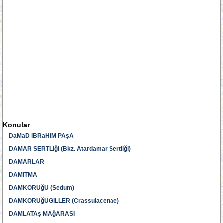
Konular
DaMaD iBRaHiM PAşA
DAMAR SERTLiği (Bkz. Atardamar Sertliği)
DAMARLAR
DAMITMA
DAMKORUğU (Sedum)
DAMKORUğUGiLLER (Crassulacenae)
DAMLATAş MAğARASI