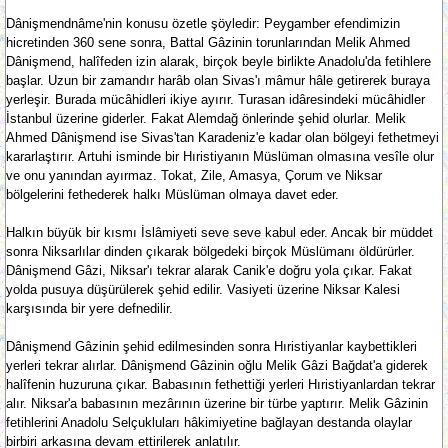
Dânişmendnâme'nin konusu özetle şöyledir: Peygamber efendimizin
hicretinden 360 sene sonra, Battal Gâzinin torunlarından Melik Ahmed
Dânişmend, halîfeden izin alarak, birçok beyle birlikte Anadolu'da fetihlere
başlar. Uzun bir zamandır harâb olan Sivas'ı mâmur hâle getirerek buraya
yerleşir. Burada mücâhidleri ikiye ayırır. Turasan idâresindeki mücâhidler
İstanbul üzerine giderler. Fakat Alemdağ önlerinde şehid olurlar. Melik
Ahmed Dânişmend ise Sivas'tan Karadeniz'e kadar olan bölgeyi fethetmeyi
kararlaştırır. Artuhi isminde bir Hıristiyanın Müslüman olmasına vesîle olur
ve onu yanından ayırmaz. Tokat, Zile, Amasya, Çorum ve Niksar
bölgelerini fethederek halkı Müslüman olmaya davet eder.
Halkın büyük bir kısmı İslâmiyeti seve seve kabul eder. Ancak bir müddet
sonra Niksarlılar dinden çıkarak bölgedeki birçok Müslümanı öldürürler.
Dânişmend Gâzi, Niksar'ı tekrar alarak Canik'e doğru yola çıkar. Fakat
yolda pusuya düşürülerek şehid edilir. Vasiyeti üzerine Niksar Kalesi
karşısında bir yere defnedilir.
Dânişmend Gâzinin şehid edilmesinden sonra Hıristiyanlar kaybettikleri
yerleri tekrar alırlar. Dânişmend Gâzinin oğlu Melik Gâzi Bağdat'a giderek
halîfenin huzuruna çıkar. Babasının fethettiği yerleri Hıristiyanlardan tekrar
alır. Niksar'a babasının mezârının üzerine bir türbe yaptırır. Melik Gâzinin
fetihlerini Anadolu Selçukluları hâkimiyetine bağlayan destanda olaylar
birbiri arkasına devam ettirilerek anlatılır.