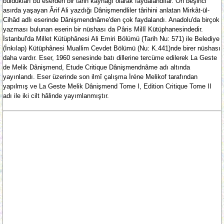
buldukları bu eserden bir târih kaynağı olarak faydalandılar. On beşinci
asırda yaşayan Ârif Ali yazdığı Dânişmendliler târihini anlatan Mirkât-ül-
Cihâd adlı eserinde Dânişmendnâme'den çok faydalandı. Anadolu'da birçok
yazması bulunan eserin bir nüshası da Pâris Millî Kütüphanesindedir.
İstanbul'da Millet Kütüphânesi Ali Emiri Bölümü (Tarih Nu: 571) ile Belediye
(İnkılap) Kütüphânesi Muallim Cevdet Bölümü (Nu: K.441)nde birer nüshası
daha vardır. Eser, 1960 senesinde batı dillerine tercüme edilerek La Geste
de Melik Dânişmend, Etude Critique Dânişmendnâme adı altında
yayınlandı. Eser üzerinde son ilmî çalışma İréne Melikof tarafından
yapılmış ve La Geste Melik Dânişmend Tome I, Edition Critique Tome II
adı ile iki cilt hâlinde yayımlanmıştır.