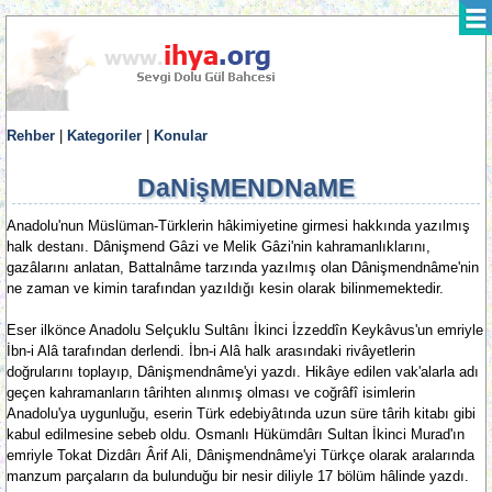
Rehber
|
Kategoriler
|
Konular
DaNişMENDNaME
Anadolu'nun Müslüman-Türklerin hâkimiyetine girmesi hakkında yazılmış
halk destanı. Dânişmend Gâzi ve Melik Gâzi'nin kahramanlıklarını,
gazâlarını anlatan, Battalnâme tarzında yazılmış olan Dânişmendnâme'nin
ne zaman ve kimin tarafından yazıldığı kesin olarak bilinmemektedir.
Eser ilkönce Anadolu Selçuklu Sultânı İkinci İzzeddîn Keykâvus'un emriyle
İbn-i Alâ tarafından derlendi. İbn-i Alâ halk arasındaki rivâyetlerin
doğrularını toplayıp, Dânişmendnâme'yi yazdı. Hikâye edilen vak'alarla adı
geçen kahramanların târihten alınmış olması ve coğrâfî isimlerin
Anadolu'ya uygunluğu, eserin Türk edebiyâtında uzun süre târih kitabı gibi
kabul edilmesine sebeb oldu. Osmanlı Hükümdârı Sultan İkinci Murad'ın
emriyle Tokat Dizdârı Ârif Ali, Dânişmendnâme'yi Türkçe olarak aralarında
manzum parçaların da bulunduğu bir nesir diliyle 17 bölüm hâlinde yazdı.