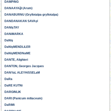
DAMPiNG
DANAAYAğI (Arum)
DANABURNU (Gryllotalpa gryllotalpa)
DANDANAKAN SAVAşI
DANIşTAY
DANiMARKA
DaNiş
DaNişMENDLiLER
DaNişMENDNaME
DANTE, Alighieri
DANTON, Georges Jacques
DANYaL ALEYHiSSELaM
DaRa
DaRE KUTNi
DARGINLIK
DARI (Panicum miliaceum)
DaRiMi