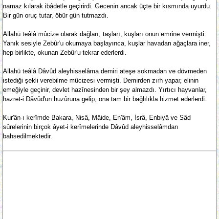
namaz kılarak ibâdetle geçirirdi. Gecenin ancak üçte bir kısmında uyurdu.
Bir gün oruç tutar, öbür gün tutmazdı.
Allahü teâlâ mûcize olarak dağları, taşları, kuşları onun emrine vermişti.
Yanık sesiyle Zebûr'u okumaya başlayınca, kuşlar havadan ağaçlara iner,
hep birlikte, okunan Zebûr'u tekrar ederlerdi.
Allahü teâlâ Dâvûd aleyhisselâma demiri ateşe sokmadan ve dövmeden
istediği şekli verebilme mûcizesi vermişti. Demirden zırh yapar, elinin
emeğiyle geçinir, devlet hazînesinden bir şey almazdı. Yırtıcı hayvanlar,
hazret-i Dâvûd'un huzûruna gelip, ona tam bir bağlılıkla hizmet ederlerdi.
Kur'ân-ı kerîmde Bakara, Nisâ, Mâide, En'âm, İsrâ, Enbiyâ ve Sâd
sûrelerinin birçok âyet-i kerîmelerinde Dâvûd aleyhisselâmdan
bahsedilmektedir.