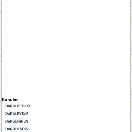
Konular
DaRüLBEDaYi
DaRüLEYTaM
DaRüLFüNuN
DaRüLHADiS