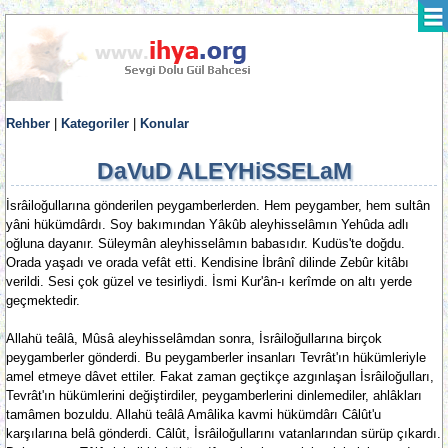
Rehber
|
Kategoriler
|
Konular
DaVuD ALEYHiSSELaM
İsrâiloğullarına gönderilen peygamberlerden. Hem peygamber, hem sultân
yâni hükümdârdı. Soy bakımından Yâkûb aleyhisselâmın Yehûda adlı
oğluna dayanır. Süleymân aleyhisselâmın babasıdır. Kudüs'te doğdu.
Orada yaşadı ve orada vefât etti. Kendisine İbrânî dilinde Zebûr kitâbı
verildi. Sesi çok güzel ve tesirliydi. İsmi Kur'ân-ı kerîmde on altı yerde
geçmektedir.
Allahü teâlâ, Mûsâ aleyhisselâmdan sonra, İsrâiloğullarına birçok
peygamberler gönderdi. Bu peygamberler insanları Tevrât'ın hükümleriyle
amel etmeye dâvet ettiler. Fakat zaman geçtikçe azgınlaşan İsrâiloğulları,
Tevrât'ın hükümlerini değiştirdiler, peygamberlerini dinlemediler, ahlâkları
tamâmen bozuldu. Allahü teâlâ Amâlika kavmi hükümdârı Câlût'u
karşılarına belâ gönderdi. Câlût, İsrâiloğullarını vatanlarından sürüp çıkardı.