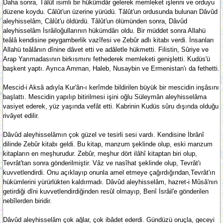
Daha sonra, Tâlût isimli bir hükümdâr gelerek memleket işlerini ve orduyu
düzene koydu. Câlût'un üzerine yürüdü. Tâlût'un ordusunda bulunan Dâvûd
aleyhisselâm, Câlût'u öldürdü. Tâlût'un ölümünden sonra, Dâvûd
aleyhisselâm İsrâiloğullarının hükümdârı oldu. Bir müddet sonra Allahü
teâlâ kendisine peygamberlik vazîfesi ve Zebûr adlı kitabı verdi. İnsanları
Allahü teâlânın dînine dâvet etti ve adâletle hükmetti. Filistin, Sûriye ve
Arap Yarımadasının birkısmını fethederek memleketi genişletti. Kudüs'ü
başkent yaptı. Ayrıca Amman, Haleb, Nusaybin ve Ermenistan'ı da fethetti.
Mescid-i Aksâ adıyla Kur'ân-ı kerîmde bildirilen büyük bir mescidin inşâsını
başlattı. Mescidin yapılıp bitirilmesi işini oğlu Süleymân aleyhisselâma
vasiyet ederek, yüz yaşında vefât etti. Kabrinin Kudüs sûru dışında olduğu
rivâyet edilir.
Dâvûd aleyhisselâmın çok güzel ve tesirli sesi vardı. Kendisine İbrânî
dilinde Zebûr kitabı geldi. Bu kitap, manzum şeklinde olup, eski manzum
kitapların en meşhurudur. Zebûr, meşhur dört ilâhî kitaptan biri olup,
Tevrât'tan sonra gönderilmiştir. Vâz ve nasîhat şeklinde olup, Tevrât'ı
kuvvetlendirdi. Onu açıklayıp onunla amel etmeye çağırdığından,Tevrât'ın
hükümlerini yürürlükten kaldırmadı. Dâvûd aleyhisselâm, hazret-i Mûsâ'nın
getirdiği dîni kuvvetlendirdiğinden resûl olmayıp, Benî İsrâil'e gönderilen
nebîlerden biridir.
Dâvûd aleyhisselâm çok ağlar, çok ibâdet ederdi. Gündüzü oruçla, geceyi