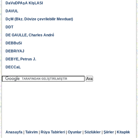
DaVuDPAşA KIşLASI
DAVUL
DçM (Bkz. Dövize çevrilebilir Mevduat)
DDT
DE GAULLE, Charles André
DEBBuSi
DEBRiYAJ
DEBYE, Petrus J.
DECCaL
Anasayfa
|
Takvim
|
Rüya Tabirleri
|
Oyunlar
|
Sözlükler
|
Şiirler
|
Kitaplık