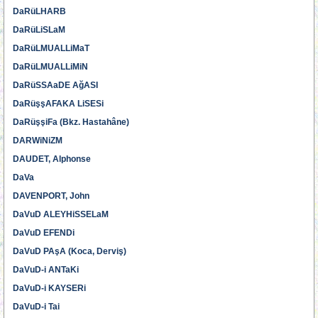
DaRüLHARB
DaRüLiSLaM
DaRüLMUALLiMaT
DaRüLMUALLiMiN
DaRüSSAaDE AğASI
DaRüşşAFAKA LiSESi
DaRüşşiFa (Bkz. Hastahâne)
DARWiNiZM
DAUDET, Alphonse
DaVa
DAVENPORT, John
DaVuD ALEYHiSSELaM
DaVuD EFENDi
DaVuD PAşA (Koca, Derviş)
DaVuD-i ANTaKi
DaVuD-i KAYSERi
DaVuD-i Tai