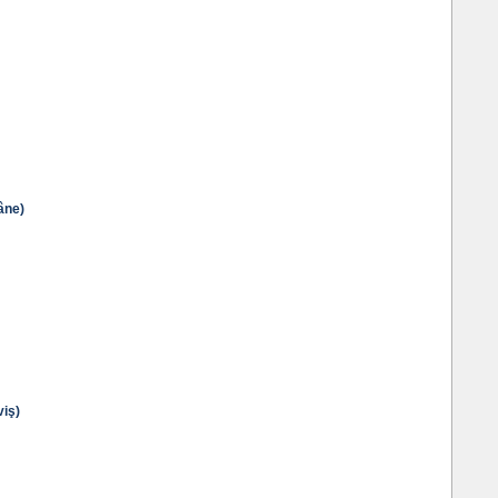
âne)
iş)