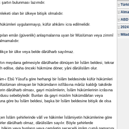
ç şartın bulunması lazımdır.
Türk
Alma
eketi olan bir ülkeye bitişik olmalıdır.
ABD 
n hükümleri uygulanmayıp, küfür ahkâmı icra edilmelidir.
2024
Milad
pılan emân (güvenlik) anlaşmalarına uyan bir Müslüman veya zimmî
almamalıdır.
ikçe bir ülke veya belde dârülharb sayılmaz.
rtın meydana gelmesiyle dârülharbe dönüşen bir İslâm beldesi, tekrar
h edilse, daha önceki hükmüne döner, yâni dârülislâm olur.
ı Ebû Yûsuf'a göre herhangi bir İslâm beldesinde küfür hükümleri
 Müslüman olmayan bir hükümdarın istîlâsına mârûz kaldığı takdirde
erin dârülharb olması, gayri müslimlerin, İslâm hükümlerinin icrâsına
rdusu sebebiyledir. Bunları da gayri müslim hükümdârları veya
una göre bu İslâm beldesi, başka bir İslâm beldesine bitişik de olsa
çen İslâm şehirlerinde vâlî ve hâkimler İslâmiyetin hükümlerine göre
rler dârülharb olmaz, dârülislâm sayılır. Böyle şehirlerde
li, hâkim veya bunların veya cemâatin seçeceği imâm cumâ namazını