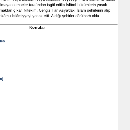
lmayan kimseler tarafından işgâl edilip İslâmî hükümlerin yasak
olmaktan çıkar. Nitekim, Cengiz Han Asya'daki İslâm şehirlerini alıp
kâm-ı İslâmiyyeyi yasak etti. Aldığı şehirler dârülharb oldu.
Konular
ues
M
m)