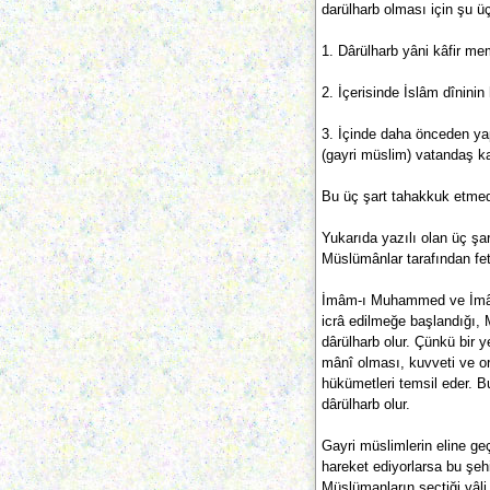
darülharb olması için şu ü
1. Dârülharb yâni kâfir meml
2. İçerisinde İslâm dînini
3. İçinde daha önceden ya
(gayri müslim) vatandaş k
Bu üç şart tahakkuk etmed
Yukarıda yazılı olan üç şa
Müslümânlar tarafından fet
İmâm-ı Muhammed ve İmâm-
icrâ edilmeğe başlandığı,
dârülharb olur. Çünkü bir y
mânî olması, kuvveti ve o
hükümetleri temsil eder. B
dârülharb olur.
Gayri müslimlerin eline ge
hareket ediyorlarsa bu şehi
Müslümanların seçtiği vâ