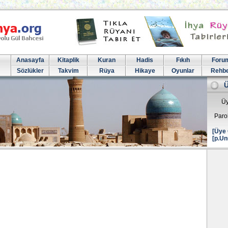
Anasayfa
Kitaplik
Kuran
Hadis
Fıkıh
Foru
Sözlükler
Takvim
Rüya
Hikaye
Oyunlar
Rehb
Üy
Paro
[Üye 
[p.Un