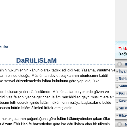
nular
DaRüLiSLaM
İ
inin hükümlerinin kânun olarak tatbik edildiği yer. Yasama, yürütme ve
İhya 
arın elinde olduğu, Müslümân devlet başkanının otoritesinin kabûl
Rehb
 ve sosyal düzenlemelerin İslâm hukukuna göre yapıldığı ülke.
Şami
de bulunan yerler dârülislâmdır. Müslümanlar bu yerlerde güven ve
Fikih
nî vazîfelerini yerine getirirler. İslâm mücâhidleri gayri müslimlere ait
Kavr
ldesini feth ederek içinde İslâm hükümlerini icrâya başlasalar o belde
usta bütün İslâm âlimleri ittifak etmişlerdir.
Şiir 
Hika
âm hukukçularının çoğunluğuna göre İslâm hâkimiyetinden çıkan ülke
 A'zam Ebû Hanîfe hazretlerine göre ise dârülislam olan bir ülkenin
N