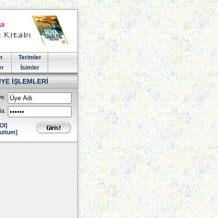
m
Terimler
er
İsimler
ÜYE İŞLEMLERİ
e:
la:
Ol]
uttum]