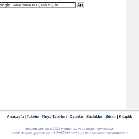
Anasayfa
|
Takvim
|
Rüya Tabirleri
|
Oyunlar
|
Sözlükler
|
Şiirler
|
Kitaplık
ihya.org web sitesi 2001 yılından bu yana hizmet vermektedir.
Bizimle iletişime geçmek için
e-posta adresimize mail atabilirsiniz.