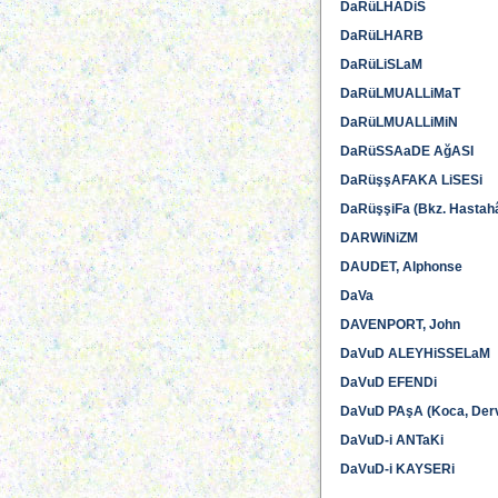
DaRüLHADiS
DaRüLHARB
DaRüLiSLaM
DaRüLMUALLiMaT
DaRüLMUALLiMiN
DaRüSSAaDE AğASI
DaRüşşAFAKA LiSESi
DaRüşşiFa (Bkz. Hastah
DARWiNiZM
DAUDET, Alphonse
DaVa
DAVENPORT, John
DaVuD ALEYHiSSELaM
DaVuD EFENDi
DaVuD PAşA (Koca, Derv
DaVuD-i ANTaKi
DaVuD-i KAYSERi