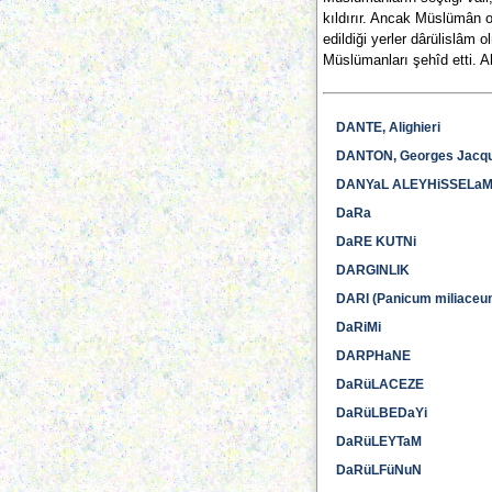
kıldırır. Ancak Müslümân o
edildiği yerler dârülislâm 
Müslümanları şehîd etti. Ah
DANTE, Alighieri
DANTON, Georges Jacq
DANYaL ALEYHiSSELa
DaRa
DaRE KUTNi
DARGINLIK
DARI (Panicum miliaceu
DaRiMi
DARPHaNE
DaRüLACEZE
DaRüLBEDaYi
DaRüLEYTaM
DaRüLFüNuN