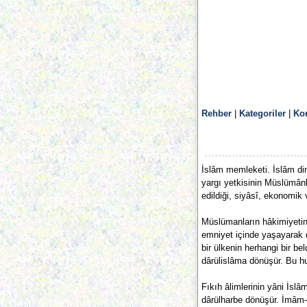
Rehber
|
Kategoriler
|
Ko
İslâm memleketi. İslâm din
yargı yetkisinin Müslümânl
edildiği, siyâsî, ekonomik
Müslümanların hâkimiyetin
emniyet içinde yaşayarak di
bir ülkenin herhangi bir be
dârülislâma dönüşür. Bu hus
Fıkıh âlimlerinin yâni İsl
dârülharbe dönüşür. İmâm-ı