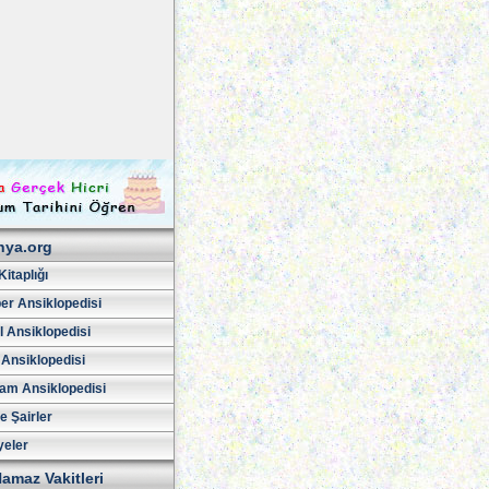
hya.org
Kitaplığı
er Ansiklopedisi
l Ansiklopedisi
 Ansiklopedisi
am Ansiklopedisi
ve Şairler
yeler
amaz Vakitleri