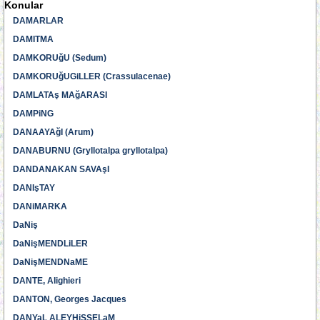
Konular
DAMARLAR
DAMITMA
DAMKORUğU (Sedum)
DAMKORUğUGiLLER (Crassulacenae)
DAMLATAş MAğARASI
DAMPiNG
DANAAYAğI (Arum)
DANABURNU (Gryllotalpa gryllotalpa)
DANDANAKAN SAVAşI
DANIşTAY
DANiMARKA
DaNiş
DaNişMENDLiLER
DaNişMENDNaME
DANTE, Alighieri
DANTON, Georges Jacques
DANYaL ALEYHiSSELaM