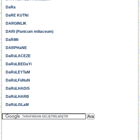
DaRa
DaRE KUTNi
DARGINLIK
DARI (Panicum miliaceum)
DaRiMi
DARPHaNE
DaRüLACEZE
DaRüLBEDaYi
DaRüLEYTaM
DaRüLFüNuN
DaRüLHADiS
DaRüLHARB
DaRüLiSLaM