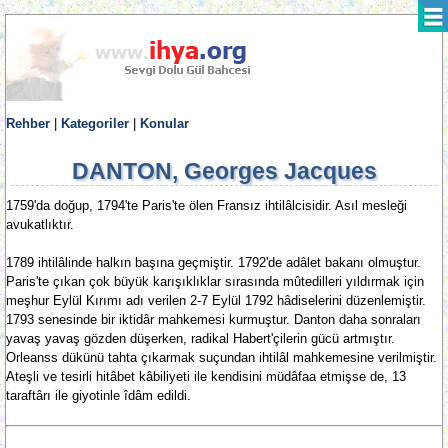
Rehber
|
Kategoriler
|
Konular
DANTON, Georges Jacques
1759'da doğup, 1794'te Paris'te ölen Fransız ihtilâlcisidir. Asıl mesleği
avukatlıktır.
1789 ihtilâlinde halkın başına geçmiştir. 1792'de adâlet bakanı olmuştur.
Paris'te çıkan çok büyük karışıklıklar sırasında mûtedilleri yıldırmak için
meşhur Eylül Kırımı adı verilen 2-7 Eylül 1792 hâdiselerini düzenlemiştir.
1793 senesinde bir iktidâr mahkemesi kurmuştur. Danton daha sonraları
yavaş yavaş gözden düşerken, radikal Habert'çilerin gücü artmıştır.
Orleanss dükünü tahta çıkarmak suçundan ihtilâl mahkemesine verilmiştir.
Ateşli ve tesirli hitâbet kâbiliyeti ile kendisini müdâfaa etmişse de, 13
taraftârı ile giyotinle îdâm edildi.