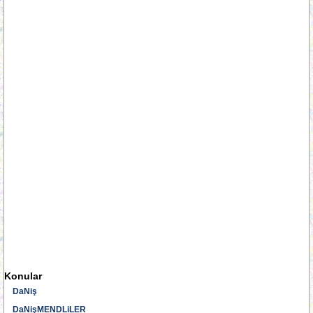
Konular
DaNiş
DaNişMENDLiLER