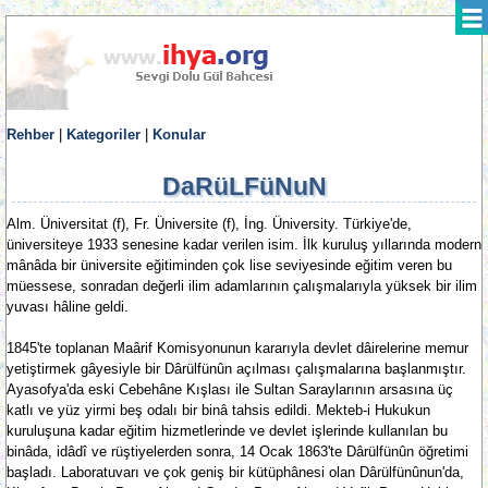
Rehber
|
Kategoriler
|
Konular
DaRüLFüNuN
Alm. Üniversitat (f), Fr. Üniversite (f), İng. Üniversity. Türkiye'de,
üniversiteye 1933 senesine kadar verilen isim. İlk kuruluş yıllarında modern
mânâda bir üniversite eğitiminden çok lise seviyesinde eğitim veren bu
müessese, sonradan değerli ilim adamlarının çalışmalarıyla yüksek bir ilim
yuvası hâline geldi.
1845'te toplanan Maârif Komisyonunun kararıyla devlet dâirelerine memur
yetiştirmek gâyesiyle bir Dârülfünûn açılması çalışmalarına başlanmıştır.
Ayasofya'da eski Cebehâne Kışlası ile Sultan Saraylarının arsasına üç
katlı ve yüz yirmi beş odalı bir binâ tahsis edildi. Mekteb-i Hukukun
kuruluşuna kadar eğitim hizmetlerinde ve devlet işlerinde kullanılan bu
binâda, idâdî ve rüştiyelerden sonra, 14 Ocak 1863'te Dârülfünûn öğretimi
başladı. Laboratuvarı ve çok geniş bir kütüphânesi olan Dârülfünûnun'da,