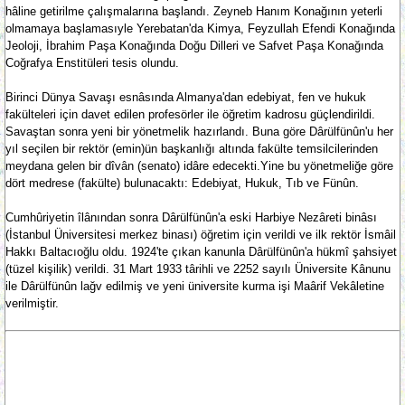
hâline getirilme çalışmalarına başlandı. Zeyneb Hanım Konağının yeterli
olmamaya başlamasıyle Yerebatan'da Kimya, Feyzullah Efendi Konağında
Jeoloji, İbrahim Paşa Konağında Doğu Dilleri ve Safvet Paşa Konağında
Coğrafya Enstitüleri tesis olundu.
Birinci Dünya Savaşı esnâsında Almanya'dan edebiyat, fen ve hukuk
fakülteleri için davet edilen profesörler ile öğretim kadrosu güçlendirildi.
Savaştan sonra yeni bir yönetmelik hazırlandı. Buna göre Dârülfünûn'u her
yıl seçilen bir rektör (emin)ün başkanlığı altında fakülte temsilcilerinden
meydana gelen bir dîvân (senato) idâre edecekti.Yine bu yönetmeliğe göre
dört medrese (fakülte) bulunacaktı: Edebiyat, Hukuk, Tıb ve Fünûn.
Cumhûriyetin îlânından sonra Dârülfünûn'a eski Harbiye Nezâreti binâsı
(İstanbul Üniversitesi merkez binası) öğretim için verildi ve ilk rektör İsmâil
Hakkı Baltacıoğlu oldu. 1924'te çıkan kanunla Dârülfünûn'a hükmî şahsiyet
(tüzel kişilik) verildi. 31 Mart 1933 târihli ve 2252 sayılı Üniversite Kânunu
ile Dârülfünûn lağv edilmiş ve yeni üniversite kurma işi Maârif Vekâletine
verilmiştir.