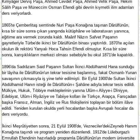
Kimyâger Derviş Paşa, Ahmed Cevdet Paşa, Ahmed Vefik Paşa, Hekim
Sâlih Paşa ve Müneccim Osman Efendi gibi devrin kıymetli ilim adamları
ders veriyorlardı.
1865'te Çemberlitaş semtinde Nuri Paşa Konağına taşınan Dârülfünûn,
kısa bir süre sonra çıkan yangında kütüphâne ve laboratuvarı yanınca,
eğitime ara vermek zorunda kaldı. Maârif Nâzırı Safvet Paşanın
gayretleriyle Türbe'de ikinci bir Dârülfünûn binası yaptırıldı. 1870'te açılan
okulun ilk rektörü Yanyalı Hoca Tahsin Efendi olmuştur. Kısa bir süre
sonra, karışıklıkların merkezi olması sebebiyle bu okul 1871'de kapatıldı.
1896'da Sadrâzam Said Paşanın Sultan İkinci Abdülhamid Hana sunduğu
bir lâyiha ile Dârülfünûn'un tekrar tesisine başlanmış, fakat Osmanlı-Yunan
savaşının çıkmasıyla iş yine tehir edilmişti. Bir Eylül 1900'de Sultan İkinci
Abdülhamid Hanın isteği ile Dârülfünûn-ı Şahâne adıyla tekrar tesis edildi.
Mülkiye, Hukuk, Tıbbiye mekteplerinin yanına Ulûm-ı Aliyye-i Dîniyye,
Edebiyat, Ulûm-i Riyâziye ve Tabiiye kolları ile Türkçe, Arapça, Farsçadan
başka Fransız, Alman, İngiliz ve Rus filolojilerini toplayan bir bölüm ilâve
edildi. Yeniden kurulan okulda yerli hocalardan başka Avrupalı hocalar da
ders veriyordu.
İkinci Meşrûtiyetten sonra, 21 Eylül 1908'de, Vezneciler'dekiZeyneb Hanım
Konağına taşındı ve program yeniden düzenlendi. 1912'de Lüleburgazlı
Emrullah Efendinin hazırladığı programla Dârülfünûn'un modern üniversite