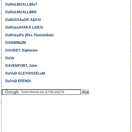
DaRüLMUALLiMaT
DaRüLMUALLiMiN
DaRüSSAaDE AğASI
DaRüşşAFAKA LiSESi
DaRüşşiFa (Bkz. Hastahâne)
DARWiNiZM
DAUDET, Alphonse
DaVa
DAVENPORT, John
DaVuD ALEYHiSSELaM
DaVuD EFENDi