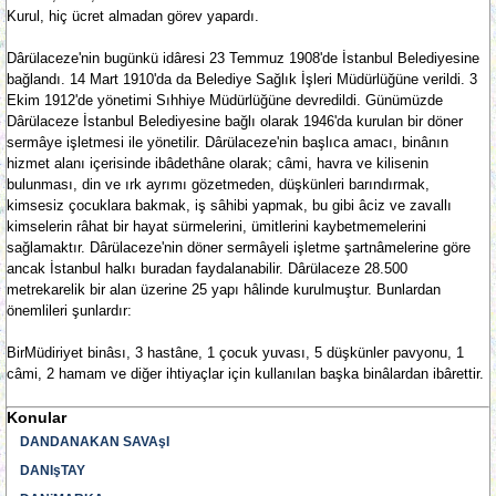
Kurul, hiç ücret almadan görev yapardı.
Dârülaceze'nin bugünkü idâresi 23 Temmuz 1908'de İstanbul Belediyesine
bağlandı. 14 Mart 1910'da da Belediye Sağlık İşleri Müdürlüğüne verildi. 3
Ekim 1912'de yönetimi Sıhhiye Müdürlüğüne devredildi. Günümüzde
Dârülaceze İstanbul Belediyesine bağlı olarak 1946'da kurulan bir döner
sermâye işletmesi ile yönetilir. Dârülaceze'nin başlıca amacı, binânın
hizmet alanı içerisinde ibâdethâne olarak; câmi, havra ve kilisenin
bulunması, din ve ırk ayrımı gözetmeden, düşkünleri barındırmak,
kimsesiz çocuklara bakmak, iş sâhibi yapmak, bu gibi âciz ve zavallı
kimselerin râhat bir hayat sürmelerini, ümitlerini kaybetmemelerini
sağlamaktır. Dârülaceze'nin döner sermâyeli işletme şartnâmelerine göre
ancak İstanbul halkı buradan faydalanabilir. Dârülaceze 28.500
metrekarelik bir alan üzerine 25 yapı hâlinde kurulmuştur. Bunlardan
önemlileri şunlardır:
BirMüdiriyet binâsı, 3 hastâne, 1 çocuk yuvası, 5 düşkünler pavyonu, 1
câmi, 2 hamam ve diğer ihtiyaçlar için kullanılan başka binâlardan ibârettir.
Konular
DANDANAKAN SAVAşI
DANIşTAY