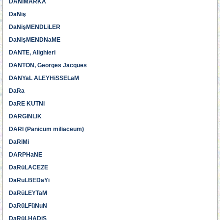
DANiMARKA
DaNiş
DaNişMENDLiLER
DaNişMENDNaME
DANTE, Alighieri
DANTON, Georges Jacques
DANYaL ALEYHiSSELaM
DaRa
DaRE KUTNi
DARGINLIK
DARI (Panicum miliaceum)
DaRiMi
DARPHaNE
DaRüLACEZE
DaRüLBEDaYi
DaRüLEYTaM
DaRüLFüNuN
DaRüLHADiS