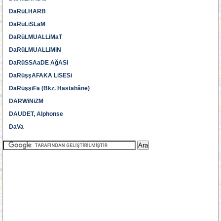
DaRüLHARB
DaRüLiSLaM
DaRüLMUALLiMaT
DaRüLMUALLiMiN
DaRüSSAaDE AğASI
DaRüşşAFAKA LiSESi
DaRüşşiFa (Bkz. Hastahâne)
DARWiNiZM
DAUDET, Alphonse
DaVa