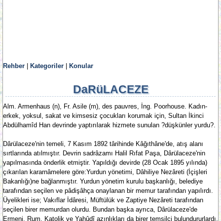
Rehber
|
Kategoriler
|
Konular
DaRüLACEZE
Alm. Armenhaus (n), Fr. Asile (m), des pauvres, İng. Poorhouse. Kadın-
erkek, yoksul, sakat ve kimsesiz çocukları korumak için, Sultan İkinci
Abdülhamîd Han devrinde yaptırılarak hizmete sunulan ?düşkünler yurdu?.
Dârülaceze'nin temeli, 7 Kasım 1892 târihinde Kâğıthâne'de, atış alanı
sırtlarında atılmıştır. Devrin sadrâzamı Halil Rıfat Paşa, Dârülaceze'nin
yapılmasında önderlik etmiştir. Yapıldığı devirde (28 Ocak 1895 yılında)
çıkarılan kararnâmelere göre:Yurdun yönetimi, Dâhiliye Nezâreti (İçişleri
Bakanlığı)ne bağlanmıştır. Yurdun yönetim kurulu başkanlığı, belediye
tarafından seçilen ve pâdişâhça onaylanan bir memur tarafından yapılırdı.
Üyelikleri ise; Vakıflar İdâresi, Müftülük ve Zaptiye Nezâreti tarafından
seçilen birer memurdan olurdu. Bundan başka ayrıca, Dârülaceze'de
Ermeni, Rum, Katolik ve Yahûdî azınlıkları da birer temsilci bulundururlardı.