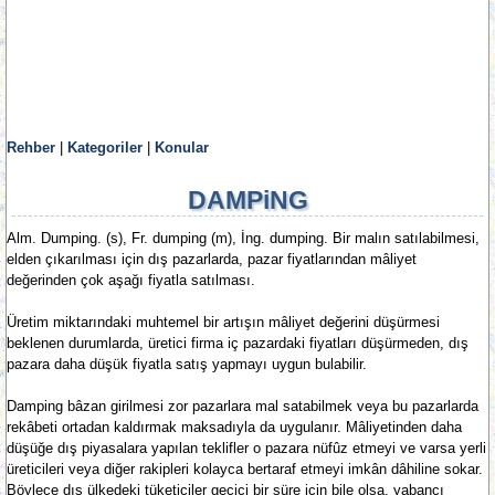
Rehber
|
Kategoriler
|
Konular
DAMPiNG
Alm. Dumping. (s), Fr. dumping (m), İng. dumping. Bir malın satılabilmesi,
elden çıkarılması için dış pazarlarda, pazar fiyatlarından mâliyet
değerinden çok aşağı fiyatla satılması.
Üretim miktarındaki muhtemel bir artışın mâliyet değerini düşürmesi
beklenen durumlarda, üretici firma iç pazardaki fiyatları düşürmeden, dış
pazara daha düşük fiyatla satış yapmayı uygun bulabilir.
Damping bâzan girilmesi zor pazarlara mal satabilmek veya bu pazarlarda
rekâbeti ortadan kaldırmak maksadıyla da uygulanır. Mâliyetinden daha
düşüğe dış piyasalara yapılan teklifler o pazara nüfûz etmeyi ve varsa yerli
üreticileri veya diğer rakipleri kolayca bertaraf etmeyi imkân dâhiline sokar.
Böylece dış ülkedeki tüketiciler geçici bir süre için bile olsa, yabancı