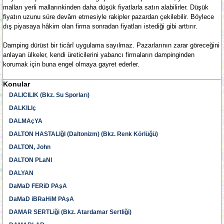
malları yerli mallarınkinden daha düşük fiyatlarla satın alabilirler. Düşük
fiyatın uzunu süre devâm etmesiyle rakipler pazardan çekilebilir. Böylece
dış piyasaya hâkim olan firma sonradan fiyatları istediği gibi arttırır.
Damping dürüst bir ticârî uygulama sayılmaz. Pazarlarının zarar göreceğini
anlayan ülkeler, kendi üreticilerini yabancı firmaların dampinginden
korumak için buna engel olmaya gayret ederler.
Konular
DALICILIK (Bkz. Su Sporları)
DALKILIç
DALMAçYA
DALTON HASTALIğI (Daltonizm) (Bkz. Renk Körlüğü)
DALTON, John
DALTON PLaNI
DALYAN
DaMaD FERiD PAşA
DaMaD iBRaHiM PAşA
DAMAR SERTLiği (Bkz. Atardamar Sertliği)