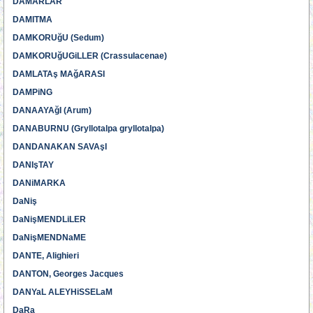
DAMARLAR
DAMITMA
DAMKORUğU (Sedum)
DAMKORUğUGiLLER (Crassulacenae)
DAMLATAş MAğARASI
DAMPiNG
DANAAYAğI (Arum)
DANABURNU (Gryllotalpa gryllotalpa)
DANDANAKAN SAVAşI
DANIşTAY
DANiMARKA
DaNiş
DaNişMENDLiLER
DaNişMENDNaME
DANTE, Alighieri
DANTON, Georges Jacques
DANYaL ALEYHiSSELaM
DaRa