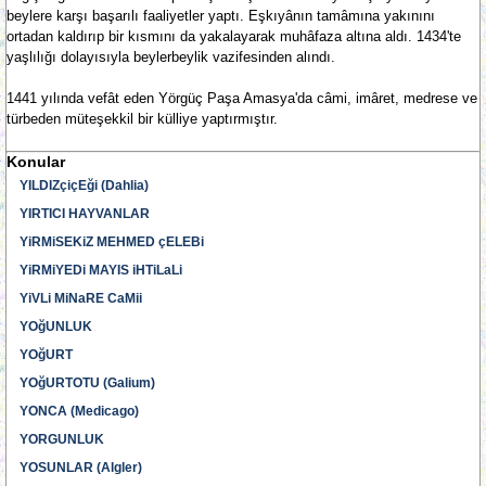
beylere karşı başarılı faaliyetler yaptı. Eşkıyânın tamâmına yakınını
ortadan kaldırıp bir kısmını da yakalayarak muhâfaza altına aldı. 1434'te
yaşlılığı dolayısıyla beylerbeylik vazifesinden alındı.
1441 yılında vefât eden Yörgüç Paşa Amasya'da câmi, imâret, medrese ve
türbeden müteşekkil bir külliye yaptırmıştır.
Konular
YILDIZçiçEği (Dahlia)
YIRTICI HAYVANLAR
YiRMiSEKiZ MEHMED çELEBi
YiRMiYEDi MAYIS iHTiLaLi
YiVLi MiNaRE CaMii
YOğUNLUK
YOğURT
YOğURTOTU (Galium)
YONCA (Medicago)
YORGUNLUK
YOSUNLAR (Algler)