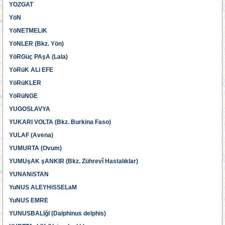
YOZGAT
YöN
YöNETMELiK
YöNLER (Bkz. Yön)
YöRGüç PAşA (Lala)
YöRüK ALi EFE
YöRüKLER
YöRüNGE
YUGOSLAVYA
YUKARI VOLTA (Bkz. Burkina Faso)
YULAF (Avena)
YUMURTA (Ovum)
YUMUşAK şANKIR (Bkz. Zührevî Hastalıklar)
YUNANiSTAN
YuNUS ALEYHiSSELaM
YuNUS EMRE
YUNUSBALIğI (Dalphinus delphis)