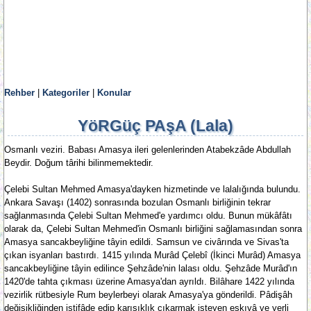
Rehber
|
Kategoriler
|
Konular
YöRGüç PAşA (Lala)
Osmanlı veziri. Babası Amasya ileri gelenlerinden Atabekzâde Abdullah
Beydir. Doğum târihi bilinmemektedir.
Çelebi Sultan Mehmed Amasya'dayken hizmetinde ve lalalığında bulundu.
Ankara Savaşı (1402) sonrasında bozulan Osmanlı birliğinin tekrar
sağlanmasında Çelebi Sultan Mehmed'e yardımcı oldu. Bunun mükâfâtı
olarak da, Çelebi Sultan Mehmed'in Osmanlı birliğini sağlamasından sonra
Amasya sancakbeyliğine tâyin edildi. Samsun ve civârında ve Sivas'ta
çıkan isyanları bastırdı. 1415 yılında Murâd Çelebî (İkinci Murâd) Amasya
sancakbeyliğine tâyin edilince Şehzâde'nin lalası oldu. Şehzâde Murâd'ın
1420'de tahta çıkması üzerine Amasya'dan ayrıldı. Bilâhare 1422 yılında
vezirlik rütbesiyle Rum beylerbeyi olarak Amasya'ya gönderildi. Pâdişâh
değişikliğinden istifâde edip karışıklık çıkarmak isteyen eşkıyâ ve yerli