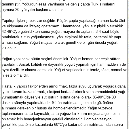
tanınmıştır. Yoğurdun esas yayılması ve geniş çapta Türk sınırlarını
aşması 20. yüzyılın başlarına rastlar.
Yapılışı: İşlenişi pek zor değildir. Küçük çapta yapılacağı zaman fazla âlet
ve ekipmana da ihtiyaç göstermez. Hammadde, yâni süt pişirilip sıcaklık
42-46°C'ye getirildikten sonra yoğurt mayası ile aşılanır. 3-4 saat böyle
bırakılarak sütün yoğurtlaşması, yâni ekşimsi bir tatla, peltemsi bir yapı
alması sağlanır. Yoğurt mayası olarak genellikle bir gün önceki yoğurt
kullanılır.
Yoğurt yapılacak sütün seçimi önemlidir. Yoğurt hemen her çeşit sütten
yapılabilir. Ancak kaliteli ve dayanıklı yoğurt yapmak için hammaddenin de
aynı özellikte olması gereklidir. Yoğurt yapılacak süt temiz, tâze, normal ve
hilesiz olmalıdır.
Hastalık yapıcı faktörlerden arındırmak, fazla suyu uçurarak yoğurda daha
iyi bir kıvam kazandırmak, oksijeni bertaraf etmek ve hammaddedeki yağı
yumuşatmak gâyesiyle süt ısıtılır. Isıtma genel olarak 85-90°C'de 30
dakika süreyle yapılmaktadır. Sütün ısıtılması işleminde gözönüne
alınması gereken bir husus da homojenlendirmedir. Yağın yüzeyde
toplanmasını üstte kaymaklı, altta yağsız bir kısım meydana gelmesini
önlemek için homojenizasyon gerekli olmaktadır. Homojenizasyon
genellikle pastörize kazanlarda 60°C'ye kadar sütün ısıtılmasından sonra