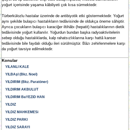
yoğurt içerisinde yaşama kâbiliyeti çok kısa sürmektedir.
Türberkülozlu hastalar üzerinde de antibiyotik etki göstermektedir. Yoğurt
aynı şekilde bulaşıcı hastalıkların tedâvisinde de oldukça öneme sâhiptir.
Ayrıca çocukların bulaşıcı karaciğer iltihâbı (hepatit) hastalıklarının dietik
tedâvisinde yoğurt kullanılır. Yoğurdun bundan başka radyoaktivitelerin
sebep olduğu hastalıklarda, kalp rahatsızlıklarına karşı hattâ kanser
tedâvisinde bile faydalı olduğu ileri sürülmüştür. Bâzı zehirlenmelere karşı
da yoğurt tavsiye edilmektedir.
Konular
YILANLI KALE
YILBAşI (Bkz. Noel)
YILDIRIM (Bkz. Paratöner)
YILDIRIM AKBULUT
YILDIRIM BaYEZiD HAN
YILDIZ
YILDIZ MAHKEMESi
YILDIZ PARKI
YILDIZ SARAYI