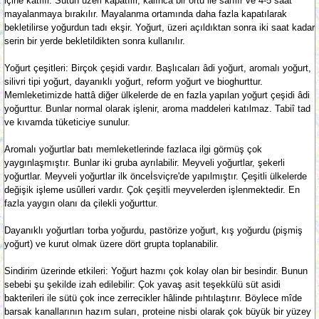
içine katılır. Sütün üzeri kapatılır, kalınca bir örtü ile sarılır ve 4-5 saat
mayalanmaya bırakılır. Mayalanma ortamında daha fazla kapatılarak
bekletilirse yoğurdun tadı ekşir. Yoğurt, üzeri açıldıktan sonra iki saat kadar
serin bir yerde bekletildikten sonra kullanılır.
Yoğurt çeşitleri: Birçok çeşidi vardır. Başlıcaları âdi yoğurt, aromalı yoğurt,
silivri tipi yoğurt, dayanıklı yoğurt, reform yoğurt ve bioghurttur.
Memleketimizde hattâ diğer ülkelerde de en fazla yapılan yoğurt çeşidi âdi
yoğurttur. Bunlar normal olarak işlenir, aroma maddeleri katılmaz. Tabiî tad
ve kıvamda tüketiciye sunulur.
Aromalı yoğurtlar batı memleketlerinde fazlaca ilgi görmüş çok
yaygınlaşmıştır. Bunlar iki gruba ayrılabilir. Meyveli yoğurtlar, şekerli
yoğurtlar. Meyveli yoğurtlar ilk önceİsviçre'de yapılmıştır. Çeşitli ülkelerde
değişik işleme usûlleri vardır. Çok çeşitli meyvelerden işlenmektedir. En
fazla yaygın olanı da çilekli yoğurttur.
Dayanıklı yoğurtları torba yoğurdu, pastörize yoğurt, kış yoğurdu (pişmiş
yoğurt) ve kurut olmak üzere dört grupta toplanabilir.
Sindirim üzerinde etkileri: Yoğurt hazmı çok kolay olan bir besindir. Bunun
sebebi şu şekilde izah edilebilir: Çok yavaş asit teşekkülü süt asidi
bakterileri ile sütü çok ince zerrecikler hâlinde pıhtılaştırır. Böylece mîde
barsak kanallarının hazım suları, proteine nisbi olarak çok büyük bir yüzey