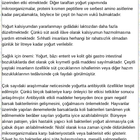
üzerinden etki etmektedir. Diğer taraftan yoğurt yapımında
mikroorganizmalar, proteini kısmen peptitlere ve serbest amino asitlerine
kadar parçalamakta, böylece bir çeşit ön hazım vukû bulmaktadır.
Yoğurt kalsiyumdan yararlanmayı gıdâdaki laktozdan daha fazla
düzeltmektedir. Çünkü süt asidi ilâve olarak kalsiyumun hazmolmasına
yardım etmektedir. Sıhhatli insanlara herhangi bir rahatsızlık olmadan
günlük bir litreye kadar yoğurt verilebilir.
Sağlık için önemi: Yoğurt, bâzı enterit ve kolit gibi gastro intestinal
bozukluklarda diet olarak çok kıymetli gıdâ maddesi sayılmaktadır. Çeşitli
yaştaki insanların özellikle süt çocuklarının ishallerinin veya diğer hazım
bozukluklarının tedâvisinde çok faydalı görülmüştür.
Çok sayıdaki araştırmalar neticesinde yoğurtta antibiyotik özellikler tespit
edilmiştir. Çünkü birçok bakteriye karşı önleyici bir etkisi tetkikler sonucu
anlaşılmıştır. Antibiyotik etkili maddeler herşeyden önce gram negatif
barsak bakterilerinin gelişmesini, çoğalmasını önlemektedir. Hayvanlar
üzerinde yapılan denemelerde barsaklarda koli bakterileri tamâmen yok
edilmemekle berâber sayıları yoğurtta iyice azaltılabilmiştir. Bünyeye
alınan patojen, yâni hastalık yapıcı koli bakterileri yoğurt alınmasıyla çok
çabuk dışarı atılabilmektedir. Nisbî olarak kısa zaman içinde öldürülebilen
mikroorganizmalara karşı bakteriyostatik veya bakterisit etki gösterir.
Şâyet bu tip bakteriler ekşi süte bulaşmışlarsa, meselâ salmonellerin