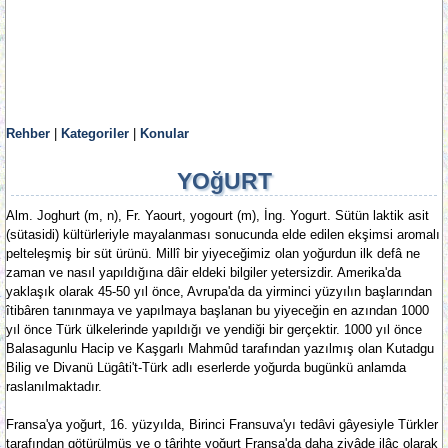
Rehber
|
Kategoriler
|
Konular
YOğURT
Alm. Joghurt (m, n), Fr. Yaourt, yogourt (m), İng. Yogurt. Sütün laktik asit
(sütasidi) kültürleriyle mayalanması sonucunda elde edilen ekşimsi aromalı
pelteleşmiş bir süt ürünü. Millî bir yiyeceğimiz olan yoğurdun ilk defâ ne
zaman ve nasıl yapıldığına dâir eldeki bilgiler yetersizdir. Amerika'da
yaklaşık olarak 45-50 yıl önce, Avrupa'da da yirminci yüzyılın başlarından
îtibâren tanınmaya ve yapılmaya başlanan bu yiyeceğin en azından 1000
yıl önce Türk ülkelerinde yapıldığı ve yendiği bir gerçektir. 1000 yıl önce
Balasagunlu Hacip ve Kaşgarlı Mahmûd tarafından yazılmış olan Kutadgu
Bilig ve Divanü Lügâti't-Türk adlı eserlerde yoğurda bugünkü anlamda
raslanılmaktadır.
Fransa'ya yoğurt, 16. yüzyılda, Birinci Fransuva'yı tedâvi gâyesiyle Türkler
tarafından götürülmüş ve o târihte yoğurt Fransa'da daha ziyâde ilâç olarak