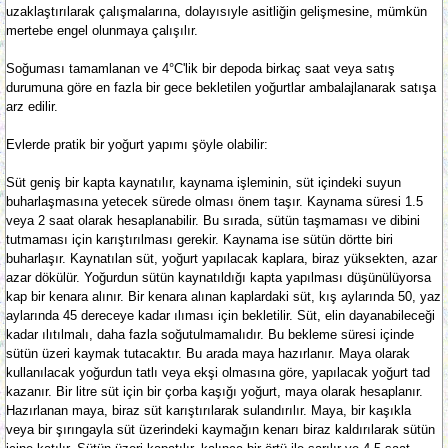
uzaklaştırılarak çalışmalarına, dolayısıyle asitliğin gelişmesine, mümkün
mertebe engel olunmaya çalışılır.
Soğuması tamamlanan ve 4°C'lik bir depoda birkaç saat veya satış
durumuna göre en fazla bir gece bekletilen yoğurtlar ambalajlanarak satışa
arz edilir.
Evlerde pratik bir yoğurt yapımı şöyle olabilir:
Süt geniş bir kapta kaynatılır, kaynama işleminin, süt içindeki suyun
buharlaşmasına yetecek sürede olması önem taşır. Kaynama süresi 1.5
veya 2 saat olarak hesaplanabilir. Bu sırada, sütün taşmaması ve dibini
tutmaması için karıştırılması gerekir. Kaynama ise sütün dörtte biri
buharlaşır. Kaynatılan süt, yoğurt yapılacak kaplara, biraz yüksekten, azar
azar dökülür. Yoğurdun sütün kaynatıldığı kapta yapılması düşünülüyorsa
kap bir kenara alınır. Bir kenara alınan kaplardaki süt, kış aylarında 50, yaz
aylarında 45 dereceye kadar ılıması için bekletilir. Süt, elin dayanabileceği
kadar ılıtılmalı, daha fazla soğutulmamalıdır. Bu bekleme süresi içinde
sütün üzeri kaymak tutacaktır. Bu arada maya hazırlanır. Maya olarak
kullanılacak yoğurdun tatlı veya ekşi olmasına göre, yapılacak yoğurt tad
kazanır. Bir litre süt için bir çorba kaşığı yoğurt, maya olarak hesaplanır.
Hazırlanan maya, biraz süt karıştırılarak sulandırılır. Maya, bir kaşıkla
veya bir şırıngayla süt üzerindeki kaymağın kenarı biraz kaldırılarak sütün