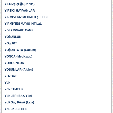
YILDIZçiçEği (Dahlia)
YIRTICI HAYVANLAR
YiRMiSEKiZ MEHMED çELEBi
YiRMiYEDi MAYIS iHTiLaLi
YiVLi MiNaRE CaMii
YOğUNLUK
YOğURT
YOğURTOTU (Galium)
YONCA (Medicago)
YORGUNLUK
YOSUNLAR (Algler)
YOZGAT
YöN
YöNETMELiK
YöNLER (Bkz. Yön)
YöRGüç PAşA (Lala)
YöRüK ALi EFE