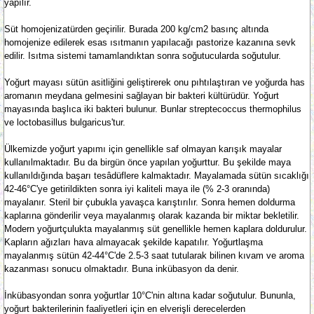
yapılır.
Süt homojenizatürden geçirilir. Burada 200 kg/cm2 basınç altında
homojenize edilerek esas ısıtmanın yapılacağı pastorize kazanına sevk
edilir. Isıtma sistemi tamamlandıktan sonra soğutucularda soğutulur.
Yoğurt mayası sütün asitliğini geliştirerek onu pıhtılaştıran ve yoğurda has
aromanın meydana gelmesini sağlayan bir bakteri kültürüdür. Yoğurt
mayasında başlıca iki bakteri bulunur. Bunlar streptecoccus thermophilus
ve loctobasillus bulgaricus'tur.
Ülkemizde yoğurt yapımı için genellikle saf olmayan karışık mayalar
kullanılmaktadır. Bu da birgün önce yapılan yoğurttur. Bu şekilde maya
kullanıldığında başarı tesâdüflere kalmaktadır. Mayalamada sütün sıcaklığı
42-46°C'ye getirildikten sonra iyi kaliteli maya ile (% 2-3 oranında)
mayalanır. Steril bir çubukla yavaşca karıştırılır. Sonra hemen doldurma
kaplarına gönderilir veya mayalanmış olarak kazanda bir miktar bekletilir.
Modern yoğurtçulukta mayalanmış süt genellikle hemen kaplara doldurulur.
Kapların ağızları hava almayacak şekilde kapatılır. Yoğurtlaşma
mayalanmış sütün 42-44°C'de 2.5-3 saat tutularak bilinen kıvam ve aroma
kazanması sonucu olmaktadır. Buna inkübasyon da denir.
İnkübasyondan sonra yoğurtlar 10°C'nin altına kadar soğutulur. Bununla,
yoğurt bakterilerinin faaliyetleri için en elverişli derecelerden