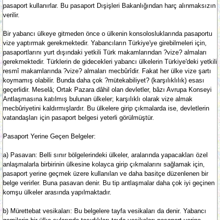
pasaport kullanırlar. Bu pasaport Dışişleri Bakanlığından harç alınmaksızın
verilir.
Bir yabancı ülkeye gitmeden önce o ülkenin konsolosluklarında pasaportu
vize yaptırmak gerekmektedir. Yabancıların Türkiye'ye girebilmeleri için,
pasaportlarını yurt dışındaki yetkili Türk makamlarından ?vize? almaları
gerekmektedir. Türklerin de gidecekleri yabancı ülkelerin Türkiye'deki yetkili
resmî makamlarında ?vize? almaları mecbûrîdir. Fakat her ülke vize şartı
koymamış olabilir. Bunda daha çok ?mütekabiliyet? (karşılıklılık) esası
geçerlidir. Meselâ; Ortak Pazara dâhil olan devletler, bâzı Avrupa Konseyi
Antlaşmasına katılmış bulunan ülkeler; karşılıklı olarak vize almak
mecbûriyetini kaldırmışlardır. Bu ülkelere girip çıkmalarda ise, devletlerin
vatandaşları için pasaport belgesi yeterli görülmüştür.
Pasaport Yerine Geçen Belgeler:
a) Pasavan: Belli sınır bölgelerindeki ülkeler, aralarında yapacakları özel
anlaşmalarla birbirinin ülkesine kolayca girip çıkmalarını sağlamak için,
pasaport yerine geçmek üzere kullanılan ve daha basitçe düzenlenen bir
belge verirler. Buna pasavan denir. Bu tip antlaşmalar daha çok iyi geçinen
komşu ülkeler arasında yapılmaktadır.
b) Mürettebat vesikaları: Bu belgelere tayfa vesikaları da denir. Yabancı