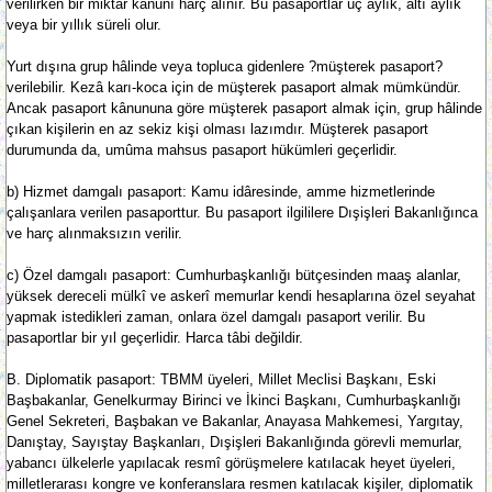
verilirken bir miktar kânunî harç alınır. Bu pasaportlar üç aylık, altı aylık
veya bir yıllık süreli olur.
Yurt dışına grup hâlinde veya topluca gidenlere ?müşterek pasaport?
verilebilir. Kezâ karı-koca için de müşterek pasaport almak mümkündür.
Ancak pasaport kânununa göre müşterek pasaport almak için, grup hâlinde
çıkan kişilerin en az sekiz kişi olması lazımdır. Müşterek pasaport
durumunda da, umûma mahsus pasaport hükümleri geçerlidir.
b) Hizmet damgalı pasaport: Kamu idâresinde, amme hizmetlerinde
çalışanlara verilen pasaporttur. Bu pasaport ilgililere Dışişleri Bakanlığınca
ve harç alınmaksızın verilir.
c) Özel damgalı pasaport: Cumhurbaşkanlığı bütçesinden maaş alanlar,
yüksek dereceli mülkî ve askerî memurlar kendi hesaplarına özel seyahat
yapmak istedikleri zaman, onlara özel damgalı pasaport verilir. Bu
pasaportlar bir yıl geçerlidir. Harca tâbi değildir.
B. Diplomatik pasaport: TBMM üyeleri, Millet Meclisi Başkanı, Eski
Başbakanlar, Genelkurmay Birinci ve İkinci Başkanı, Cumhurbaşkanlığı
Genel Sekreteri, Başbakan ve Bakanlar, Anayasa Mahkemesi, Yargıtay,
Danıştay, Sayıştay Başkanları, Dışişleri Bakanlığında görevli memurlar,
yabancı ülkelerle yapılacak resmî görüşmelere katılacak heyet üyeleri,
milletlerarası kongre ve konferanslara resmen katılacak kişiler, diplomatik