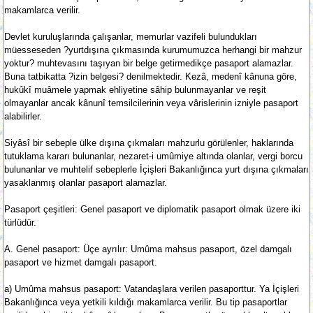
makamlarca verilir.
Devlet kuruluşlarında çalışanlar, memurlar vazifeli bulundukları
müesseseden ?yurtdışına çıkmasında kurumumuzca herhangi bir mahzur
yoktur? muhtevasını taşıyan bir belge getirmedikçe pasaport alamazlar.
Buna tatbikatta ?izin belgesi? denilmektedir. Kezâ, medenî kânuna göre,
hukûkî muâmele yapmak ehliyetine sâhip bulunmayanlar ve reşit
olmayanlar ancak kânunî temsilcilerinin veya vârislerinin izniyle pasaport
alabilirler.
Siyâsî bir sebeple ülke dışına çıkmaları mahzurlu görülenler, haklarında
tutuklama kararı bulunanlar, nezaret-i umûmiye altında olanlar, vergi borcu
bulunanlar ve muhtelif sebeplerle İçişleri Bakanlığınca yurt dışına çıkmaları
yasaklanmış olanlar pasaport alamazlar.
Pasaport çeşitleri: Genel pasaport ve diplomatik pasaport olmak üzere iki
türlüdür.
A. Genel pasaport: Üçe ayrılır: Umûma mahsus pasaport, özel damgalı
pasaport ve hizmet damgalı pasaport.
a) Umûma mahsus pasaport: Vatandaşlara verilen pasaporttur. Ya İçişleri
Bakanlığınca veya yetkili kıldığı makamlarca verilir. Bu tip pasaportlar