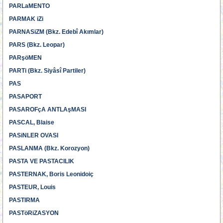
PARLaMENTO
PARMAK iZi
PARNASiZM (Bkz. Edebî Akımlar)
PARS (Bkz. Leopar)
PARşöMEN
PARTi (Bkz. Siyâsî Partiler)
PAS
PASAPORT
PASAROFçA ANTLAşMASI
PASCAL, Blaise
PASiNLER OVASI
PASLANMA (Bkz. Korozyon)
PASTA VE PASTACILIK
PASTERNAK, Boris Leonidoiç
PASTEUR, Louis
PASTIRMA
PASTöRiZASYON