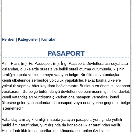
Rehber
|
Kategoriler
|
Konular
PASAPORT
Alm. Pass (m), Fr. Passeport (m), İng. Passport. Devletlerarası seyahatta
kullanılan, o ülkelerde süresiz ve belirli süreli oturma durumunda, kişinin
kimliğini ispata ve belirlemeye yarayan belge. Bir ülkenin vatandaşları
kendi ülkelerinde serbestçe yolculuk yapabilirler. Fakat başka ülkelere
yolculuk yapmak bâzı kayıtlara bağlanmıştır. Bunların en önemlisi pasaport
vesikasıdır. Bu belge bütün dünyâ devletlerince benimsenmiştir. Her devlet,
kendi vatandaşları yurtdışına çıkarken ona pasaport vermekte; kendi
ülkesine gelen yabancılardan da pasaport veya onun yerine geçen bir belge
istemektedir.
Vatandaşların açık kimliğini ispata yarayan pasaport, yurt içinde yetkili
mülkî âmir tarafından, yurt dışında da konsolosluklar tarafından verilir.
Hususî nitelikteki pasaportlar ise, kânunda gösterilen özel yetkili