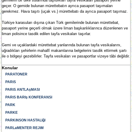
gemilerin bir ülke sularında taşıdıkları tayfa vesikaları pasaport yerine
geçer. O gemide bulunan mürettebatın ayrıca pasaport taşımaları
gerekmez. Hava taşıtı (uçak vs.) mürettebatı da ayrıca pasaport taşımaz.
Türkiye karasuları dışına çıkan Türk gemilerinde bulunan mürettebat,
pasaport yerine geçerli olmak üzere liman başkanlıklarınca düzenlenen ve
liman polisince tasdik edilen tayfa vesikaları taşırlar.
Gemi ve uçaklardaki mürettebat yanlarında bulunan tayfa vesikalarını,
uğradıkları şehirlerin mahallî makamlarına belgelerini tasdik ettirmek şartı
ile o bölgeyi gezebilirler. Tayfa vesikaları ve pasaportlar vizeye tâbi değildir.
Konular
PARATONER
PARiS
PARiS ANTLAşMASI
PARiS BARIş KONFERANSI
PARK
PARKE
PARKiNSON HASTALIğI
PARLaMENTER REJiM