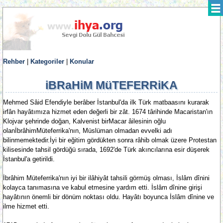
Rehber
|
Kategoriler
|
Konular
iBRaHiM MüTEFERRiKA
Mehmed Sâid Efendiyle berâber İstanbul'da ilk Türk matbaasını kurarak
irfân hayâtımıza hizmet eden değerli bir zât. 1674 târihinde Macaristan'ın
Klojvar şehrinde doğan, Kalvenist birMacar âilesinin oğlu
olanİbrâhimMüteferrika'nın, Müslüman olmadan evvelki adı
bilinmemektedir.İyi bir eğitim gördükten sonra râhib olmak üzere Protestan
kilisesinde tahsil gördüğü sırada, 1692'de Türk akıncılarına esir düşerek
İstanbul'a getirildi.
İbrâhim Müteferrika'nın iyi bir ilâhiyât tahsili görmüş olması, İslâm dînini
kolayca tanımasına ve kabul etmesine yardım etti. İslâm dînine girişi
hayâtının önemli bir dönüm noktası oldu. Hayâtı boyunca İslâm dînine ve
ilme hizmet etti.