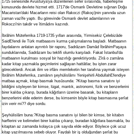
1715 senesinde Avusturya'ya düzenlenen sefer sırasında, haberleşme
konusunda devlete hizmet etti. 1717'de Osmanlı Devletine sığınan Doğu
Macaristan'daki Macarların reisi olan Rakoczi (Rakoçi)nin yanında uzun
zaman vazîfe yaptı. Bu görevinde Osmanlı devlet adamlarının ve
Rokoczi'nin takdir ve îtimâdını kazındı.
İbrâhim Müteferrika 1719-1735 yılları arasında, Yirmisekiz Çelebizâde
SaidEfendi ile Türk matbaasını kurma çalışmalarına başladı. Matbaanın
faydalarını anlatan ayrıntılı bir raporu, Sadrâzam Damâd İbrâhimPaşaya
sunduklarında, Sadrâzam bu teklifi olumlu karşıladı. Fakat İstanbul'da
matbaanın kurulması sosyal bir hazırlığı gerektiriyordu. Zîrâ o zamâna
kadar kitap yazmakla geçimlerini sağlayan hattâtlar, bu işten zarar
göreceklerdi. Ancak ilim ve irfânı memleketin her tarafına yaymak isteyen
İbrâhim Müteferrika, zamânın şeyhülislâmı Yenişehirli AbdullahEfendiye
matbaa açmak, kitap basmak husûsunda: ?Kitap basma sanatını iyi
bildiğini söyleyen bir kimse, lügat, mantık, astronomi, fizik ve benzerlerini
birer kalıba çıkarıp, burada kâğıtların üzerine basarak, bu kitapların
benzerlerini elde ederim derse, bu kimsenin böyle kitap basmasına şerîat
izin verir mi?? diye sordu.
Şeyhülislâm buna:?Kitap basma sanatını iyi bilen bir kimse, bir kitabın
harflerini ve kelimeleri birer kalıba çıkarıp, buradan kâğıtlara basmakla, bu
kitaptan az zamanda kolayca çok sayıda elde ediyor. Böylece çok ucuz
kitap yazılmasına sebeb oluyor. Faydalı bir iş olduğundan şerîat bu