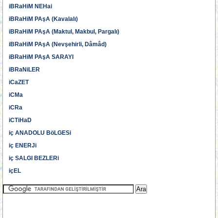
iBRaHiM NEHai
iBRaHiM PAşA (Kavalalı)
iBRaHiM PAşA (Maktul, Makbul, Pargalı)
iBRaHiM PAşA (Nevşehirli, Dâmâd)
iBRaHiM PAşA SARAYI
iBRaNiLER
iCaZET
iCMa
iCRa
iCTiHaD
iç ANADOLU BöLGESi
iç ENERJi
iç SALGI BEZLERi
içEL