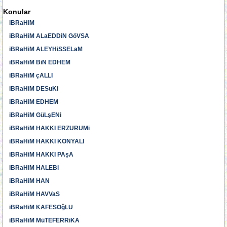
Konular
iBRaHiM
iBRaHiM ALaEDDiN GöVSA
iBRaHiM ALEYHiSSELaM
iBRaHiM BiN EDHEM
iBRaHiM çALLI
iBRaHiM DESuKi
iBRaHiM EDHEM
iBRaHiM GüLşENi
iBRaHiM HAKKI ERZURUMi
iBRaHiM HAKKI KONYALI
iBRaHiM HAKKI PAşA
iBRaHiM HALEBi
iBRaHiM HAN
iBRaHiM HAVVaS
iBRaHiM KAFESOğLU
iBRaHiM MüTEFERRiKA