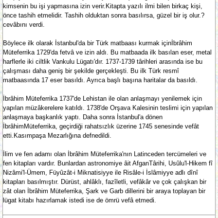
kimsenin bu işi yapmasına izin verir.Kitapta yazılı ilmi bilen birkaç kişi,
önce tashih etmelidir. Tashih olduktan sonra basılırsa, güzel bir iş olur.?
cevâbını verdi.
Böylece ilk olarak İstanbul'da bir Türk matbaası kurmak içinİbrâhim
Müteferrika 1729'da fetvâ ve izin aldı. Bu matbaada ilk basılan eser, metal
harflerle iki ciltlik Vankulu Lügatı'dır. 1737-1739 târihleri arasında ise bu
çalışması daha geniş bir şekilde gerçekleşti. Bu ilk Türk resmî
matbaasında 17 eser basıldı. Ayrıca başlı başına haritalar da basıldı.
İbrâhim Müteferrika 1737'de Lehistan ile olan anlaşmayı yenilemek için
yapılan müzâkerelere katıldı. 1738'de Orşava Kalesinin teslimi için yapılan
anlaşmaya başkanlık yaptı. Daha sonra İstanbul'a dönen
İbrâhimMüteferrika, geçirdiği rahatsızlık üzerine 1745 senesinde vefât
etti.Kasımpaşa Mezarlığına defnedildi.
İlim ve fen adamı olan İbrâhim Müteferrika'nın Latinceden tercümeleri ve
fen kitapları vardır. Bunlardan astronomiye âit AfganTârihi, Usûlu'l-Hikem fî
Nizâmi'l-Ümem, Füyûzât-i Miknatisiyye ile Risâle-i İslâmiyye adlı dînî
kitapları basılmıştır. Dürüst, ahlâklı, fazîletli, vefâkâr ve çok çalışkan bir
zât olan İbrâhim Müteferrika, Şark ve Garb dillerini bir araya toplayan bir
lügat kitabı hazırlamak istedi ise de ömrü vefâ etmedi.