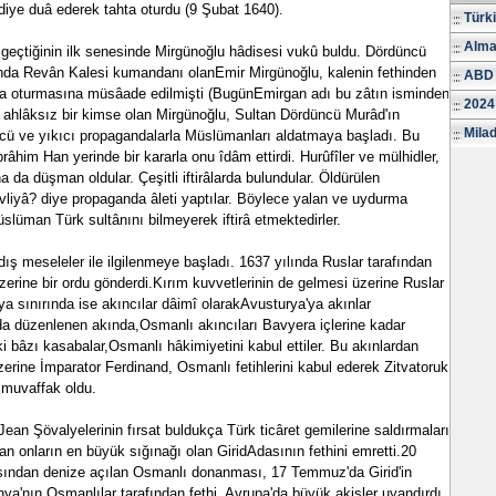
 diye duâ ederek tahta oturdu (9 Şubat 1640).
Türk
Alma
geçtiğinin ilk senesinde Mirgünoğlu hâdisesi vukû buldu. Dördüncü
sında Revân Kalesi kumandanı olanEmir Mirgünoğlu, kalenin fethinden
ABD 
da oturmasına müsâade edilmişti (BugünEmirgan adı bu zâtın isminden
2024
e ahlâksız bir kimse olan Mirgünoğlu, Sultan Dördüncü Murâd'ın
Milad
ücü ve yıkıcı propagandalarla Müslümanları aldatmaya başladı. Bu
İbrâhim Han yerinde bir kararla onu îdâm ettirdi. Hurûfîler ve mülhidler,
 da düşman oldular. Çeşitli iftirâlarda bulundular. Öldürülen
liyâ? diye propaganda âleti yaptılar. Böylece yalan ve uydurma
slüman Türk sultânını bilmeyerek iftirâ etmektedirler.
ş meseleler ile ilgilenmeye başladı. 1637 yılında Ruslar tarafından
zerine bir ordu gönderdi.Kırım kuvvetlerinin de gelmesi üzerine Ruslar
nya sınırında ise akıncılar dâimî olarakAvusturya'ya akınlar
nda düzenlenen akında,Osmanlı akıncıları Bavyera içlerine kadar
ki bâzı kasabalar,Osmanlı hâkimiyetini kabul ettiler. Bu akınlardan
erine İmparator Ferdinand, Osmanlı fetihlerini kabul ederek Zitvatoruk
 muvaffak oldu.
Jean Şövalyelerinin fırsat buldukça Türk ticâret gemilerine saldırmaları
 onların en büyük sığınağı olan GiridAdasının fethini emretti.20
sından denize açılan Osmanlı donanması, 17 Temmuz'da Girid'in
nya'nın Osmanlılar tarafından fethi, Avrupa'da büyük akisler uyandırdı.