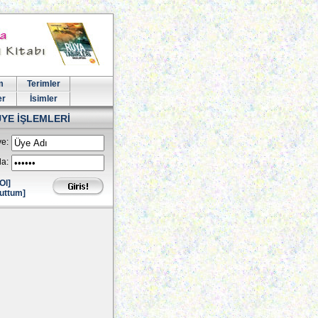
m
Terimler
er
İsimler
ÜYE İŞLEMLERİ
e:
la:
Ol]
uttum]