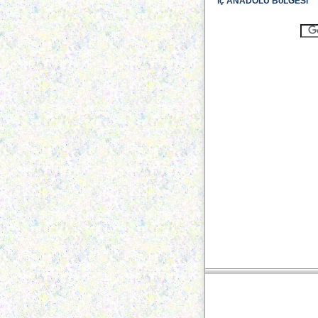
iç ANADOLU BöLGESi