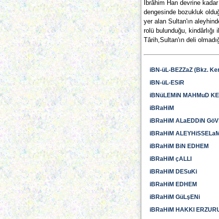
İbrâhim Han devrine kadar 
dengesinde bozukluk olduğu
yer alan Sultan'ın aleyhin
rolü bulunduğu, kindârlığı 
Târih,Sultan'ın deli olmadığ
iBN-üL-BEZZaZ (Bkz. Ker
iBN-üL-ESiR
iBNüLEMiN MAHMuD K
iBRaHiM
iBRaHiM ALaEDDiN Gö
iBRaHiM ALEYHiSSELa
iBRaHiM BiN EDHEM
iBRaHiM çALLI
iBRaHiM DESuKi
iBRaHiM EDHEM
iBRaHiM GüLşENi
iBRaHiM HAKKI ERZUR