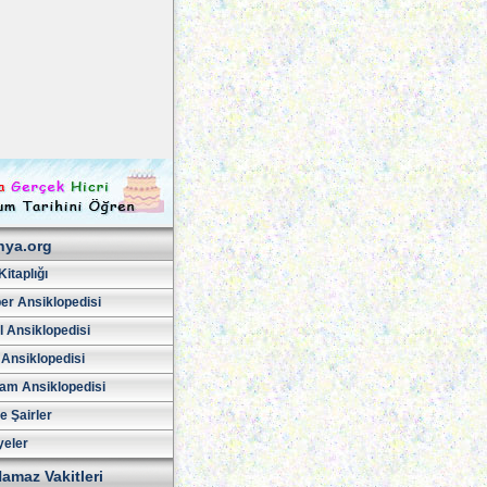
hya.org
Kitaplığı
er Ansiklopedisi
l Ansiklopedisi
 Ansiklopedisi
am Ansiklopedisi
ve Şairler
yeler
amaz Vakitleri