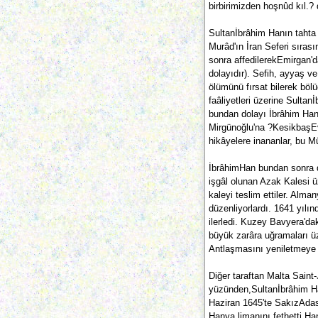
birbirimizden hoşnûd kıl.?
Sultanİbrâhim Hanın tahta 
Murâd'ın İran Seferi sıra
sonra affedilerekEmirgan'
dolayıdır). Sefih, ayyaş v
ölümünü fırsat bilerek böl
faâliyetleri üzerine Sultan
bundan dolayı İbrâhim Hana
Mirgünoğlu'na ?KesikbaşEv
hikâyelere inananlar, bu Mü
İbrâhimHan bundan sonra dı
işgâl olunan Azak Kalesi ü
kaleyi teslim ettiler. Alma
düzenliyorlardı. 1641 yılı
ilerledi. Kuzey Bavyera'da
büyük zarâra uğramaları üz
Antlaşmasını yeniletmeye
Diğer taraftan Malta Saint-
yüzünden,Sultanİbrâhim Han
Haziran 1645'te SakızAda
Hanya limanını fethetti.Ha