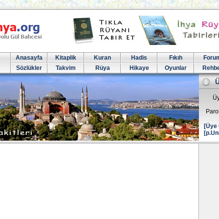
Anasayfa
Kitaplik
Kuran
Hadis
Fıkıh
Foru
Sözlükler
Takvim
Rüya
Hikaye
Oyunlar
Rehb
Üy
Paro
[Üye 
[p.Un