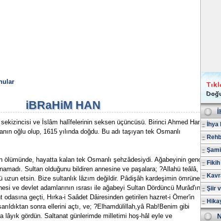
nular
iBRaHiM HAN
İ
sekizincisi ve İslâm halîfelerinin seksen üçüncüsü. Birinci Ahmed Han
İhya 
nın oğlu olup, 1615 yılında doğdu. Bu adı taşıyan tek Osmanlı
Rehb
Şami
n ölümünde, hayatta kalan tek Osmanlı şehzâdesiydi. Ağabeyinin genç
Fikih
anamadı. Sultan olduğunu bildiren annesine ve paşalara; ?Allahü teâlâ,
Kavr
 uzun etsin. Bize sultanlık lâzım değildir. Pâdişâh kardeşimin ömrüne
esi ve devlet adamlarının ısrası ile ağabeyi Sultan Dördüncü Murâd'ın
Şiir 
t odasına geçti, Hırka-i Saâdet Dâiresinden getirilen hazret-i Ömer'in
Hika
arıldıktan sonra ellerini açtı, ve; ?Elhamdülillah,yâ Rab!Benim gibi
 lâyık gördün. Saltanat günlerimde milletimi hoş-hâl eyle ve
N