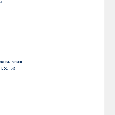
I
akbul, Pargalı)
li, Dâmâd)