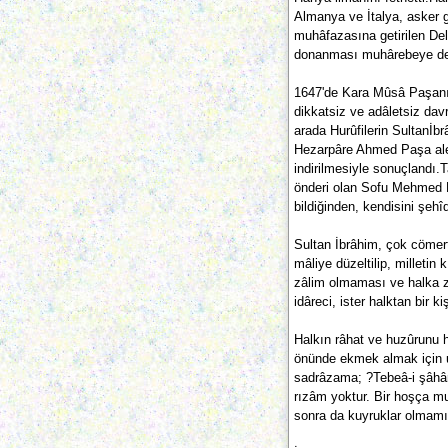
Almanya ve İtalya, asker g
muhâfazasına getirilen De
donanması muhârebeye devâ
1647'de Kara Mûsâ Paşanı
dikkatsiz ve adâletsiz dav
arada Hurûfilerin Sultanİbr
Hezarpâre Ahmed Paşa aley
indirilmesiyle sonuçlandı.
önderi olan Sofu Mehmed 
bildiğinden, kendisini şehîd
Sultan İbrâhim, çok cömert 
mâliye düzeltilip, milletin
zâlim olmaması ve halka z
idâreci, ister halktan bir 
Halkın râhat ve huzûrunu he
önünde ekmek almak için 
sadrâzama; ?Tebeâ-i şâhân
rızâm yoktur. Bir hoşça mu
sonra da kuyruklar olmamış