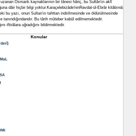
uzanan Osmanlı kaynaklarının bir tânesi hâriç, bu Sultân'ın aklî
na dâir hiçbir bilgi yoktur.Karaçelebizâde'ninRavdat-ül-Ebrâr kitâbında
deki bu yazı, onun Sultan'ın tahttan indirilmesinde ve öldürülmesinde
ile tanındığındandır. Bu târih mûteber kabûl edilmemektedir.
ını iftirâlara uğradığını bildirmektedir.
Konular
derî)
EMaL
VSA
M
UMi