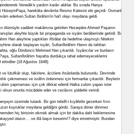
öndererek Venedik'e yardım karârı aldılar. Bu sırada Hanya
li HüseyinPaşa, harekâta devâmla Resmo Kalesini ele geçirdi. Osmanlı
m ederken,Sultan İbrâhim'in hal'i olayı meydana geldi.
n ölümüyle sadâret makâmına getirilen Hezarpâre Ahmed Paşanın
ranışları aleyhte büyük bir propaganda ve isyânı berâberinde getirdi. Bu
âhim Han aleyhine yaptıkları iftirâlar da hedefine ulaşmıştı.Nitekim
hine olarak başlayan isyân, Sultanİbrâhim Hanın da tahttan
Tahta, oğlu Dördüncü Mehmed Han çıkarıldı. İsyâncılar ve bunların
Paşa, Sultanİbrâhim hayatta durdukça rahat edemeyeceklerini
 ettirdiler (18 Ağustos 1648).
ve lütufkâr olup, fakirlere, âcizlere ihsânlarda bulunurdu. Devrinde
 kıtlık çekmemesi ve isrâfın önlenmesi için fermanlar çıkarıldı. Beylerin
ulüm yapmaması için çok dikkat ederdi.Halka zulüm yapan ister
kişi olsun onunla mücâdele eder ve cezâsını şiddetle verirdi.
rşeyin üzerinde tutardı. Bir gün tebdîl-i kıyâfetle gezerken fırın
uzun kuyruklar meydana geldiğini gördü. Saraya döner dönmez
emden hiç birisinin ekmek almak için bir dakika dahi beklemesine
kayyed olasın.... ve illâ başın keserim!? diye emretmiştir. Bundan
tır.