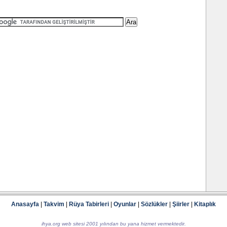
Anasayfa
|
Takvim
|
Rüya Tabirleri
|
Oyunlar
|
Sözlükler
|
Şiirler
|
Kitaplık
ihya.org web sitesi 2001 yılından bu yana hizmet vermektedir.