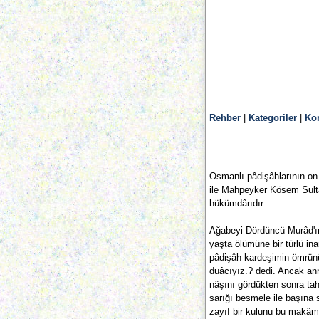
Rehber
|
Kategoriler
|
Ko
Osmanlı pâdişâhlarının on 
ile Mahpeyker Kösem Sulta
hükümdârıdır.
Ağabeyi Dördüncü Murâd'ı
yaşta ölümüne bir türlü in
pâdişâh kardeşimin ömrünü
duâcıyız.? dedi. Ancak ann
nâşını gördükten sonra tah
sarığı besmele ile başına s
zayıf bir kulunu bu makâma