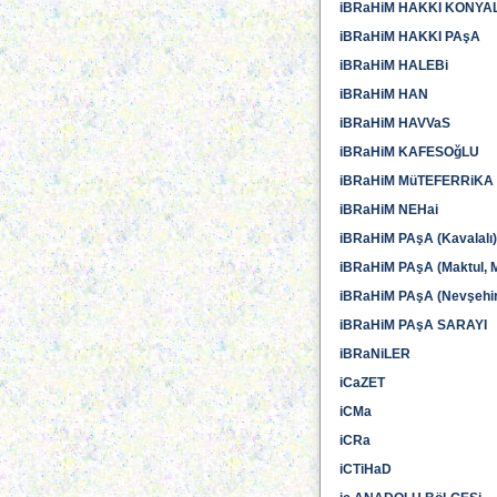
iBRaHiM HAKKI KONYAL
iBRaHiM HAKKI PAşA
iBRaHiM HALEBi
iBRaHiM HAN
iBRaHiM HAVVaS
iBRaHiM KAFESOğLU
iBRaHiM MüTEFERRiKA
iBRaHiM NEHai
iBRaHiM PAşA (Kavalalı)
iBRaHiM PAşA (Maktul, M
iBRaHiM PAşA (Nevşehir
iBRaHiM PAşA SARAYI
iBRaNiLER
iCaZET
iCMa
iCRa
iCTiHaD