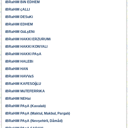
iBRaHiM BiN EDHEM
iBRaHiM çALLI
iBRaHiM DESuKi
iBRaHiM EDHEM
iBRaHiM GüLşENi
iBRaHiM HAKKI ERZURUMi
iBRaHiM HAKKI KONYALI
iBRaHiM HAKKI PAşA
iBRaHiM HALEBi
iBRaHiM HAN
iBRaHiM HAVVaS
iBRaHiM KAFESOğLU
iBRaHiM MüTEFERRiKA
iBRaHiM NEHai
iBRaHiM PAşA (Kavalalı)
iBRaHiM PAşA (Maktul, Makbul, Pargalı)
iBRaHiM PAşA (Nevşehirli, Dâmâd)