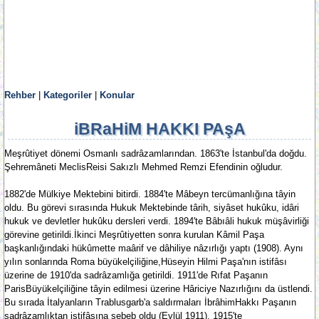
Rehber
|
Kategoriler
|
Konular
iBRaHiM HAKKI PAşA
Meşrûtiyet dönemi Osmanlı sadrâzamlarından. 1863'te İstanbul'da doğdu.
Şehremâneti MeclisReisi Sakızlı Mehmed Remzi Efendinin oğludur.
1882'de Mülkiye Mektebini bitirdi. 1884'te Mâbeyn tercümanlığına tâyin
oldu. Bu görevi sırasında Hukuk Mektebinde târih, siyâset hukûku, idâri
hukuk ve devletler hukûku dersleri verdi. 1894'te Bâbıâli hukuk müşâvirliği
görevine getirildi.İkinci Meşrûtiyetten sonra kurulan Kâmil Paşa
başkanlığındaki hükûmette maârif ve dâhiliye nâzırlığı yaptı (1908). Aynı
yılın sonlarında Roma büyükelçiliğine,Hüseyin Hilmi Paşa'nın istifâsı
üzerine de 1910'da sadrâzamlığa getirildi. 1911'de Rıfat Paşanın
ParisBüyükelçiliğine tâyin edilmesi üzerine Hâriciye Nazırlığını da üstlendi.
Bu sırada İtalyanların Trablusgarb'a saldırmaları İbrâhimHakkı Paşanın
sadrâzamlıktan istifâsına sebeb oldu (Eylül 1911). 1915'te