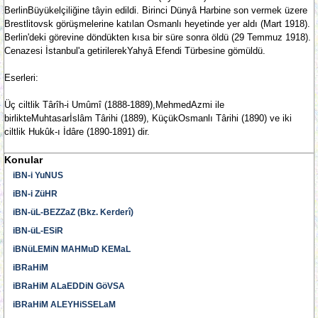
BerlinBüyükelçiliğine tâyin edildi. Birinci Dünyâ Harbine son vermek üzere
Brestlitovsk görüşmelerine katılan Osmanlı heyetinde yer aldı (Mart 1918).
Berlin'deki görevine döndükten kısa bir süre sonra öldü (29 Temmuz 1918).
Cenazesi İstanbul'a getirilerekYahyâ Efendi Türbesine gömüldü.
Eserleri:
Üç ciltlik Târîh-i Umûmî (1888-1889),MehmedAzmi ile
birlikteMuhtasarİslâm Târihi (1889), KüçükOsmanlı Târihi (1890) ve iki
ciltlik Hukûk-ı İdâre (1890-1891) dir.
Konular
iBN-i YuNUS
iBN-i ZüHR
iBN-üL-BEZZaZ (Bkz. Kerderî)
iBN-üL-ESiR
iBNüLEMiN MAHMuD KEMaL
iBRaHiM
iBRaHiM ALaEDDiN GöVSA
iBRaHiM ALEYHiSSELaM