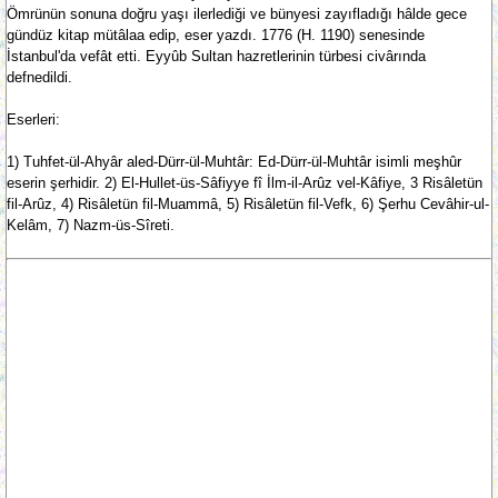
Ömrünün sonuna doğru yaşı ilerlediği ve bünyesi zayıfladığı hâlde gece
gündüz kitap mütâlaa edip, eser yazdı. 1776 (H. 1190) senesinde
İstanbul'da vefât etti. Eyyûb Sultan hazretlerinin türbesi civârında
defnedildi.
Eserleri:
1) Tuhfet-ül-Ahyâr aled-Dürr-ül-Muhtâr: Ed-Dürr-ül-Muhtâr isimli meşhûr
eserin şerhidir. 2) El-Hullet-üs-Sâfiyye fî İlm-il-Arûz vel-Kâfiye, 3 Risâletün
fil-Arûz, 4) Risâletün fil-Muammâ, 5) Risâletün fil-Vefk, 6) Şerhu Cevâhir-ul-
Kelâm, 7) Nazm-üs-Sîreti.