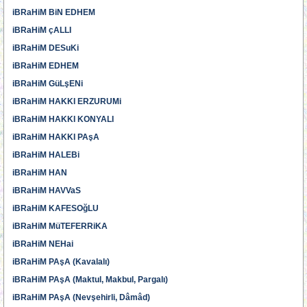
iBRaHiM BiN EDHEM
iBRaHiM çALLI
iBRaHiM DESuKi
iBRaHiM EDHEM
iBRaHiM GüLşENi
iBRaHiM HAKKI ERZURUMi
iBRaHiM HAKKI KONYALI
iBRaHiM HAKKI PAşA
iBRaHiM HALEBi
iBRaHiM HAN
iBRaHiM HAVVaS
iBRaHiM KAFESOğLU
iBRaHiM MüTEFERRiKA
iBRaHiM NEHai
iBRaHiM PAşA (Kavalalı)
iBRaHiM PAşA (Maktul, Makbul, Pargalı)
iBRaHiM PAşA (Nevşehirli, Dâmâd)