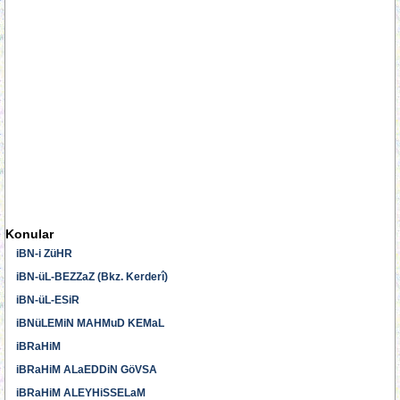
Konular
iBN-i ZüHR
iBN-üL-BEZZaZ (Bkz. Kerderî)
iBN-üL-ESiR
iBNüLEMiN MAHMuD KEMaL
iBRaHiM
iBRaHiM ALaEDDiN GöVSA
iBRaHiM ALEYHiSSELaM