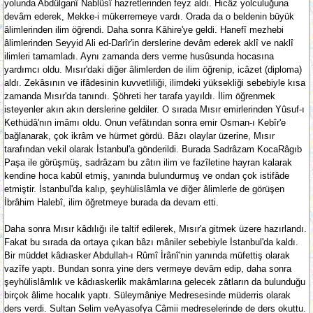
yolunda Abdülganî Nablüsî hazretlerinden feyz aldı. Hicâz yolculuğuna
devâm ederek, Mekke-i mükerremeye vardı. Orada da o beldenin büyük
âlimlerinden ilim öğrendi. Daha sonra Kâhire'ye geldi. Hanefî mezhebi
âlimlerinden Seyyid Ali ed-Darîr'in derslerine devâm ederek aklî ve naklî
ilimleri tamamladı. Aynı zamanda ders verme husûsunda hocasına
yardımcı oldu. Mısır'daki diğer âlimlerden de ilim öğrenip, icâzet (diploma)
aldı. Zekâsının ve ifâdesinin kuvvetliliği, ilimdeki yüksekliği sebebiyle kısa
zamanda Mısır'da tanındı. Şöhreti her tarafa yayıldı. İlim öğrenmek
isteyenler akın akın derslerine geldiler. O sırada Mısır emirlerinden Yûsuf-ı
Kethüdâ'nın imâmı oldu. Onun vefâtından sonra emir Osman-ı Kebîr'e
bağlanarak, çok ikrâm ve hürmet gördü. Bâzı olaylar üzerine, Mısır
tarafından vekil olarak İstanbul'a gönderildi. Burada Sadrâzam KocaRâgıb
Paşa ile görüşmüş, sadrâzam bu zâtın ilim ve fazîletine hayran kalarak
kendine hoca kabûl etmiş, yanında bulundurmuş ve ondan çok istifâde
etmiştir. İstanbul'da kalıp, şeyhülislâmla ve diğer âlimlerle de görüşen
İbrâhim Halebî, ilim öğretmeye burada da devam etti.
Daha sonra Mısır kâdılığı ile taltif edilerek, Mısır'a gitmek üzere hazırlandı.
Fakat bu sırada da ortaya çıkan bâzı mâniler sebebiyle İstanbul'da kaldı.
Bir müddet kâdıasker Abdullah-ı Rûmî İrânî'nin yanında müfettiş olarak
vazîfe yaptı. Bundan sonra yine ders vermeye devâm edip, daha sonra
şeyhülislâmlık ve kâdıaskerlik makâmlarına gelecek zâtların da bulunduğu
birçok âlime hocalık yaptı. Süleymâniye Medresesinde müderris olarak
ders verdi. Sultan Selim veAyasofya Câmii medreselerinde de ders okuttu.