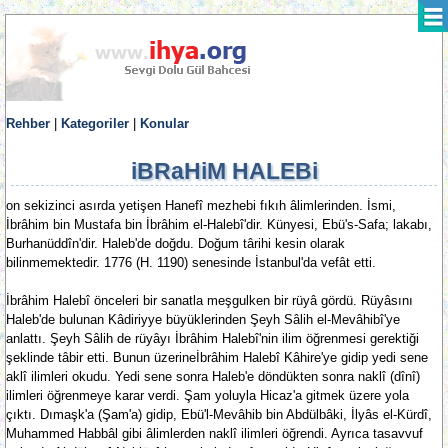
Rehber
|
Kategoriler
|
Konular
iBRaHiM HALEBi
on sekizinci asırda yetişen Hanefî mezhebi fıkıh âlimlerinden. İsmi,
İbrâhim bin Mustafa bin İbrâhim el-Halebî'dir. Künyesi, Ebü's-Safa; lakabı,
Burhanüddîn'dir. Haleb'de doğdu. Doğum târihi kesin olarak
bilinmemektedir. 1776 (H. 1190) senesinde İstanbul'da vefât etti.
İbrâhim Halebî önceleri bir sanatla meşgulken bir rüyâ gördü. Rüyâsını
Haleb'de bulunan Kâdiriyye büyüklerinden Şeyh Sâlih el-Mevâhibî'ye
anlattı. Şeyh Sâlih de rüyâyı İbrâhim Halebî'nin ilim öğrenmesi gerektiği
şeklinde tâbir etti. Bunun üzerineİbrâhim Halebî Kâhire'ye gidip yedi sene
aklî ilimleri okudu. Yedi sene sonra Haleb'e döndükten sonra naklî (dînî)
ilimleri öğrenmeye karar verdi. Şam yoluyla Hicaz'a gitmek üzere yola
çıktı. Dımaşk'a (Şam'a) gidip, Ebü'l-Mevâhib bin Abdülbâki, İlyâs el-Kürdî,
Muhammed Habbâl gibi âlimlerden naklî ilimleri öğrendi. Ayrıca tasavvuf