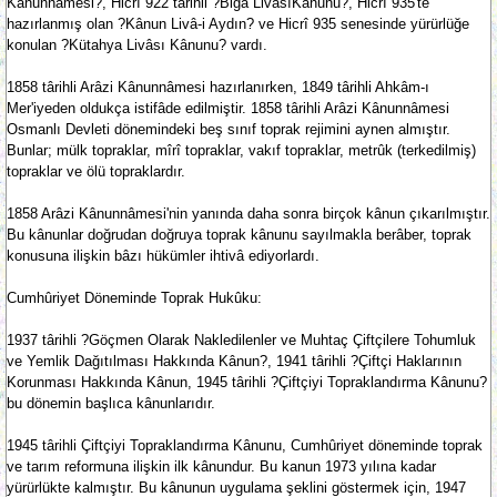
Kânunnâmesi?, Hicrî 922 târihli ?Biga LivâsıKânunu?, Hicrî 935'te
hazırlanmış olan ?Kânun Livâ-i Aydın? ve Hicrî 935 senesinde yürürlüğe
konulan ?Kütahya Livâsı Kânunu? vardı.
1858 târihli Arâzi Kânunnâmesi hazırlanırken, 1849 târihli Ahkâm-ı
Mer'iyeden oldukça istifâde edilmiştir. 1858 târihli Arâzi Kânunnâmesi
Osmanlı Devleti dönemindeki beş sınıf toprak rejimini aynen almıştır.
Bunlar; mülk topraklar, mîrî topraklar, vakıf topraklar, metrûk (terkedilmiş)
topraklar ve ölü topraklardır.
1858 Arâzi Kânunnâmesi'nin yanında daha sonra birçok kânun çıkarılmıştır.
Bu kânunlar doğrudan doğruya toprak kânunu sayılmakla berâber, toprak
konusuna ilişkin bâzı hükümler ihtivâ ediyorlardı.
Cumhûriyet Döneminde Toprak Hukûku:
1937 târihli ?Göçmen Olarak Nakledilenler ve Muhtaç Çiftçilere Tohumluk
ve Yemlik Dağıtılması Hakkında Kânun?, 1941 târihli ?Çiftçi Haklarının
Korunması Hakkında Kânun, 1945 târihli ?Çiftçiyi Topraklandırma Kânunu?
bu dönemin başlıca kânunlarıdır.
1945 târihli Çiftçiyi Topraklandırma Kânunu, Cumhûriyet döneminde toprak
ve tarım reformuna ilişkin ilk kânundur. Bu kanun 1973 yılına kadar
yürürlükte kalmıştır. Bu kânunun uygulama şeklini göstermek için, 1947