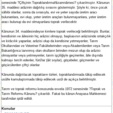
senesinde ?Çiftçinin TopraklandırmaNizamnâmesi? çıkarılmıştır. Kânunun
35. maddesi arâzinin dağıtılış sırasını göstermiştir. Şöyle ki; önce çocuk
sâhibi olanlar, sonra da sırasıyla, evi ve yeter sayıda üretim aracı
bulunanlara, evi olup, yeter üretim araçları bulunmayanlara, yeter üretim
aracı bulunup da evi olmayanlara toprak verilecektir.
Kânunun 34. maddesindeyse kimlere toprak verileceği belirtilmiştir. Bunlar;
kendisinin ve âilesinin hiç arâzisi olmayıp, başkasının arâzisinde ortakçılık
ve kirâcılık yapanlar, arâzisi olup da kendisine yetmeyenler, Tarım
Okullarından ve Veteriner Fakültelerinden veya Akademilerden veya Tarım
Bakanlığınca tanınmış olan okulların birinden mezun olup da arâzisi
olmayanlar veya yetmeyenler, tarım işçiliğiyle geçinenler, âile dışında
kalmayı tercih edenler, fürû'lar (âit soylar), göçebeler, göçmenler ve
göçücülerden çiftçi olanlar.
Kânunda dağıtılacak toprakların türleri, topraklandırmada tâkip edilecek
usûlle kamulaştırmada tâkip edilecek usûl de açıkça belirtilmiştir.
Tarım ve toprak reformu konusunda evvela 1972 senesinde ?Toprak ve
Tarım Reformu Kânunu? çıkarıldı. Fakat bu kânun Anayasa Mahkemesi
tarafından iptâl edildi.
Konular