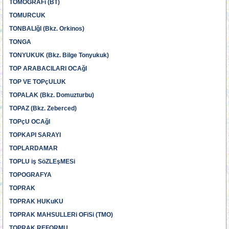
TOMOGRAFi (BT)
TOMURCUK
TONBALIğI (Bkz. Orkinos)
TONGA
TONYUKUK (Bkz. Bilge Tonyukuk)
TOP ARABACILARI OCAğI
TOP VE TOPçULUK
TOPALAK (Bkz. Domuzturbu)
TOPAZ (Bkz. Zeberced)
TOPçU OCAğI
TOPKAPI SARAYI
TOPLARDAMAR
TOPLU iş SöZLEşMESi
TOPOGRAFYA
TOPRAK
TOPRAK HUKuKU
TOPRAK MAHSULLERi OFiSi (TMO)
TOPRAK REFORMU