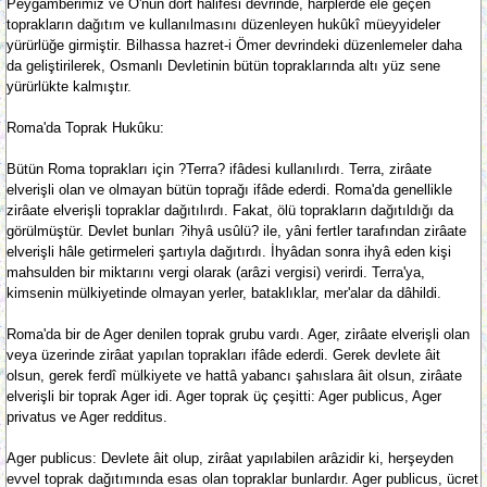
Peygamberimiz ve O'nun dört halifesi devrinde, harplerde ele geçen
toprakların dağıtım ve kullanılmasını düzenleyen hukûkî müeyyideler
yürürlüğe girmiştir. Bilhassa hazret-i Ömer devrindeki düzenlemeler daha
da geliştirilerek, Osmanlı Devletinin bütün topraklarında altı yüz sene
yürürlükte kalmıştır.
Roma'da Toprak Hukûku:
Bütün Roma toprakları için ?Terra? ifâdesi kullanılırdı. Terra, zirâate
elverişli olan ve olmayan bütün toprağı ifâde ederdi. Roma'da genellikle
zirâate elverişli topraklar dağıtılırdı. Fakat, ölü toprakların dağıtıldığı da
görülmüştür. Devlet bunları ?ihyâ usûlü? ile, yâni fertler tarafından zirâate
elverişli hâle getirmeleri şartıyla dağıtırdı. İhyâdan sonra ihyâ eden kişi
mahsulden bir miktarını vergi olarak (arâzi vergisi) verirdi. Terra'ya,
kimsenin mülkiyetinde olmayan yerler, bataklıklar, mer'alar da dâhildi.
Roma'da bir de Ager denilen toprak grubu vardı. Ager, zirâate elverişli olan
veya üzerinde zirâat yapılan toprakları ifâde ederdi. Gerek devlete âit
olsun, gerek ferdî mülkiyete ve hattâ yabancı şahıslara âit olsun, zirâate
elverişli bir toprak Ager idi. Ager toprak üç çeşitti: Ager publicus, Ager
privatus ve Ager redditus.
Ager publicus: Devlete âit olup, zirâat yapılabilen arâzidir ki, herşeyden
evvel toprak dağıtımında esas olan topraklar bunlardır. Ager publicus, ücret