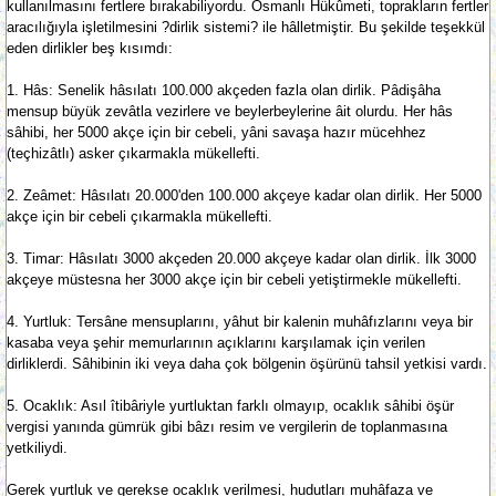
kullanılmasını fertlere bırakabiliyordu. Osmanlı Hükûmeti, toprakların fertler
aracılığıyla işletilmesini ?dirlik sistemi? ile hâlletmiştir. Bu şekilde teşekkül
eden dirlikler beş kısımdı:
1. Hâs: Senelik hâsılatı 100.000 akçeden fazla olan dirlik. Pâdişâha
mensup büyük zevâtla vezirlere ve beylerbeylerine âit olurdu. Her hâs
sâhibi, her 5000 akçe için bir cebeli, yâni savaşa hazır mücehhez
(teçhizâtlı) asker çıkarmakla mükellefti.
2. Zeâmet: Hâsılatı 20.000'den 100.000 akçeye kadar olan dirlik. Her 5000
akçe için bir cebeli çıkarmakla mükellefti.
3. Timar: Hâsılatı 3000 akçeden 20.000 akçeye kadar olan dirlik. İlk 3000
akçeye müstesna her 3000 akçe için bir cebeli yetiştirmekle mükellefti.
4. Yurtluk: Tersâne mensuplarını, yâhut bir kalenin muhâfızlarını veya bir
kasaba veya şehir memurlarının açıklarını karşılamak için verilen
dirliklerdi. Sâhibinin iki veya daha çok bölgenin öşürünü tahsil yetkisi vardı.
5. Ocaklık: Asıl îtibâriyle yurtluktan farklı olmayıp, ocaklık sâhibi öşür
vergisi yanında gümrük gibi bâzı resim ve vergilerin de toplanmasına
yetkiliydi.
Gerek yurtluk ve gerekse ocaklık verilmesi, hudutları muhâfaza ve