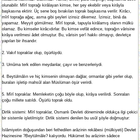
olunabilir. Mîrî toprağı kirâlayan kimse, her şey ekebilir veya kirâyla
başkasına ektirir. Üç sene boş bırakılan toprak başkasına verilir. Kirâcı,
mîrî toprağa ağaç, asma gibi şeyleri izinsiz dikemez. İzinsiz, binâ da
yapamaz. Meyyit gömülmez. Mîrî toprak, tapuyla kirâlamış olanın mülkü
olamaz. Bu kimseler kirâcıdırlar. Bu kimse vefât edince, toprağın vârisine
kirâya verilmesi âdet olmuştur. Bu, vârisin şer'i hakkı olmayıp, devletçe
yapılan bir ihsandır.
2. Vakıf topraklar olup, öşürlüydü.
3. Umûma terk edilen meydanlar, çayır ve benzerleriydi.
4. Beytülmâlın ve hiç kimsenin olmayan dağlar, ormanlar gibi yerler olup,
buraları işletip mahsûl alan Müslüman öşür verirdi.
5. Mîrî topraklar. Memleketin çoğu böyle olup, kirâya verilirdi. Sonraları
çoğu millete satıldı. Öşürlü toprak oldu.
Dirlik sistemi: Mîrî topraklar, Osmanlı Devleti döneminde oldukça ilgi çekici
bir sistemle işletilmiştir. Dirlik sistemi denilen bu usûl şöyle doğmuştur:
İslâmiyetin doğuşundan beri fethedilen arâzinin rekâbesi (mülkiyeti) Devlet
Hazinesine ?Beytülmâle? kalıyordu. Hükümet bu arâzinin sâdece