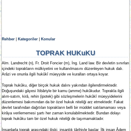
Rehber
|
Kategoriler
|
Konular
TOPRAK HUKuKU
Alm. Landrecht (n), Fr. Droit Foncier (m), İng. Land law. Bir devletin sınırları
içindeki toprakların mülkiyetini ve kullanılmasını düzenleyen hukuk dalı.
Arâzi ve onunla ilgili hukûkî müeyyide ve kuralları ortaya koyar.
Toprak hukûku, diğer birçok hukuk dalını yakından ilgilendirmektedir.
Doğuşundaki gâyesi îtibâriyle bir kamu (amme) hukûkudur. Toprakla ilgili
alım-satım, kirâ, rehin (ipotek) gibi sözleşmelerin hukûkî müeyyidelerini
düzenlemesi bakımından da bir özel hukuk niteliği arz etmektedir. Fakat
devlet tarafından dağıtılan toprakların belli bir müddet satılamaması veya
kirâya verilememesi şartı her zaman konulabilmektedir. Bundan dolayı
toprak hukûku tam bir özel hukuk niteliği de taşımamaktadır.
İnsanlarla toprak arasındaki ilişki, insanlık târihiyle başlar. İlk insan Âdem