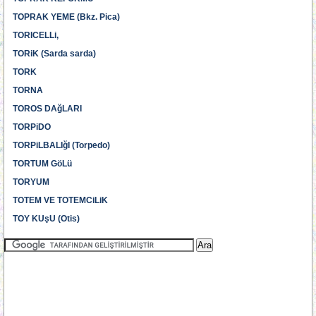
TOPRAK YEME (Bkz. Pica)
TORICELLi,
TORiK (Sarda sarda)
TORK
TORNA
TOROS DAğLARI
TORPiDO
TORPiLBALIğI (Torpedo)
TORTUM GöLü
TORYUM
TOTEM VE TOTEMCiLiK
TOY KUşU (Otis)