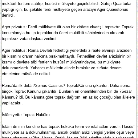
mukâbili fertlere satılıp, husûsî mülkiyete geçirilebilirdi. Satışı Quastorlar
yaptığı için, bu şekilde ferdî mülkiyete geçen arâziye Ager Quaestorius
denirdi.
Ager privatus: Ferdî mülkiyete âit olan bir zirâate elverişli topraktır. Toprak
konumlarıyla bu tip topraklar da ücret mukâbili sâhiplerinden alınarak
topraksız vatandaşlara verilirdi.
Ager redditus: Roma Devleti fethettiği yerlerdeki zirâate elverişli arâziden
bir kısmını oranın halkına bırakmaktaydı. Fethedilen devlet arâzisinin bir
kısmı o devlete tâbi fertlerin husûsî mülkiyetindeyse, bu mülkiyete
dokunmazlardı. Yabancı mâliklerin elinde bırakılır ve zirâate devam
etmelerine müsâade edilirdi.
Roma'da ilk defâ ?Spirius Cassius? ToprakKânunu çıkarıldı. Daha sonra
birçok Toprak Kânunu çıkarıldı. Bunların en önemlilerinden biri de ?Sezar
Kânunu? idi. Bu kânuna göre toprak dağıtımı en az üç çocuğu olan âilelere
yapılacaktı.
İslâmiyette Toprak Hukûku:
İslâm dîninin kendine has toprak hukûku terim ve ıslahatları vardır. Husûsî
mülkiyete asla dokunulmamış, ancak ondan arâzi vergisi yerine öşür veya