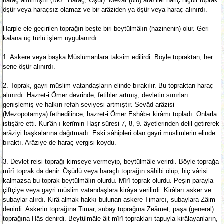
haraç alınmıştır (Bkz. Haraç, Öşür). Mevat (ölü) arâziler hâriç hiçbir toprak
öşür veya haraçsız olamaz ve bir arâziden ya öşür veya haraç alınırdı.
Harple ele geçirilen toprağın beşte biri beytülmâlın (hazinenin) olur. Geri
kalana üç türlü işlem uygulanırdı:
1. Askere veya başka Müslümanlara taksim edilirdi. Böyle topraktan, her
sene öşür alınırdı.
2. Toprak, gayri müslim vatandaşların elinde bırakılır. Bu topraktan haraç
alınırdı. Hazret-i Ömer devrinde, fetihler artmış, devletin sınırları
genişlemiş ve halkın refah seviyesi artmıştır. Sevâd arâzisi
(Mezopotamya) fethedilince, hazret-i Ömer Eshâb-ı kirâmı topladı. Onlarla
istişâre etti. Kur'ân-ı kerîmin Haşr sûresi 7, 8, 9. âyetlerinden delil getirerek
arâziyi başkalarına dağıtmadı. Eski sâhipleri olan gayri müslimlerin elinde
bıraktı. Arâziye de haraç vergisi koydu.
3. Devlet reisi toprağı kimseye vermeyip, beytülmâle verirdi. Böyle toprağa
mîrî toprak da denir. Öşürlü veya haraçlı toprağın sâhibi ölüp, hiç vârisi
kalmazsa bu toprak beytülmâlın olurdu. Mîrî toprak olurdu. Peşin parayla
çiftçiye veya gayri müslim vatandaşlara kirâya verilirdi. Kirâları asker ve
subaylar alırdı. Kirâ almak hakkı bulunan askere Timarcı, subaylara Zâim
denirdi. Askerin toprağına Timar, subay toprağına Zeâmet, paşa (general)
toprağına Hâs denirdi. Beytülmâle âit mîrî toprakları tapuyla kirâlayanların,