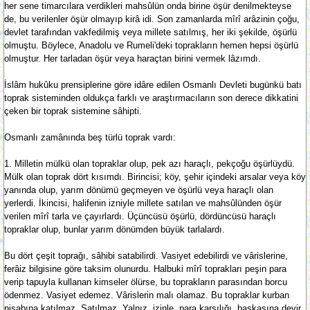
her sene timarcılara verdikleri mahsûlün onda birine öşür denilmekteyse
de, bu verilenler öşür olmayıp kirâ idi. Son zamanlarda mîrî arâzinin çoğu,
devlet tarafından vakfedilmiş veya millete satılmış, her iki şekilde, öşürlü
olmuştu. Böylece, Anadolu ve Rumeli'deki toprakların hemen hepsi öşürlü
olmuştur. Her tarladan öşür veya haraçtan birini vermek lâzımdı.
İslâm hukûku prensiplerine göre idâre edilen Osmanlı Devleti bugünkü batı
toprak sisteminden oldukça farklı ve araştırmacıların son derece dikkatini
çeken bir toprak sistemine sâhipti.
Osmanlı zamânında beş türlü toprak vardı:
1. Milletin mülkü olan topraklar olup, pek azı haraçlı, pekçoğu öşürlüydü.
Mülk olan toprak dört kısımdı. Birincisi; köy, şehir içindeki arsalar veya köy
yanında olup, yarım dönümü geçmeyen ve öşürlü veya haraçlı olan
yerlerdi. İkincisi, halifenin izniyle millete satılan ve mahsûlünden öşür
verilen mîrî tarla ve çayırlardı. Üçüncüsü öşürlü, dördüncüsü haraçlı
topraklar olup, bunlar yarım dönümden büyük tarlalardı.
Bu dört çeşit toprağı, sâhibi satabilirdi. Vasiyet edebilirdi ve vârislerine,
ferâiz bilgisine göre taksim olunurdu. Halbuki mîrî toprakları peşin para
verip tapuyla kullanan kimseler ölürse, bu toprakların parasından borcu
ödenmez. Vasiyet edemez. Vârislerin malı olamaz. Bu topraklar kurban
nisabına katılmaz. Satılmaz. Yalnız, izinle, para karşılığı, başkasına devir