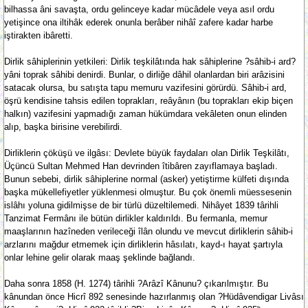
bilhassa âni savaşta, ordu gelinceye kadar mücâdele veya asıl ordu
yetişince ona iltihâk ederek onunla berâber nihâî zafere kadar harbe
iştirakten ibâretti.
Dirlik sâhiplerinin yetkileri: Dirlik teşkilâtında hak sâhiplerine ?sâhib-i ard?
yâni toprak sâhibi denirdi. Bunlar, o dirliğe dâhil olanlardan biri arâzisini
satacak olursa, bu satışta tapu memuru vazifesini görürdü. Sâhib-i ard,
öşrü kendisine tahsis edilen toprakları, reâyânın (bu toprakları ekip biçen
halkın) vazifesini yapmadığı zaman hükümdara vekâleten onun elinden
alıp, başka birisine verebilirdi.
Dirliklerin çöküşü ve ilgâsı: Devlete büyük faydaları olan Dirlik Teşkilâtı,
Üçüncü Sultan Mehmed Han devrinden îtibâren zayıflamaya başladı.
Bunun sebebi, dirlik sâhiplerine normal (asker) yetiştirme külfeti dışında
başka mükellefiyetler yüklenmesi olmuştur. Bu çok önemli müessesenin
islâhı yoluna gidilmişse de bir türlü düzeltilemedi. Nihâyet 1839 târihli
Tanzimat Fermânı ile bütün dirlikler kaldırıldı. Bu fermanla, memur
maaşlarının hazîneden verileceği îlân olundu ve mevcut dirliklerin sâhib-i
arzlarını mağdur etmemek için dirliklerin hâsılatı, kayd-ı hayat şartıyla
onlar lehine gelir olarak maaş şeklinde bağlandı.
Daha sonra 1858 (H. 1274) târihli ?Arâzî Kânunu? çıkarılmıştır. Bu
kânundan önce Hicrî 892 senesinde hazırlanmış olan ?Hüdâvendigar Livâsı