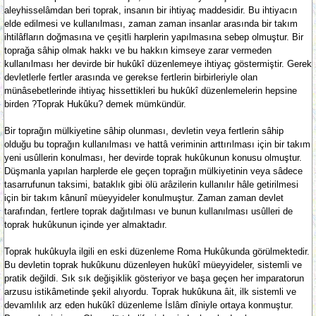
aleyhisselâmdan beri toprak, insanın bir ihtiyaç maddesidir. Bu ihtiyacın
elde edilmesi ve kullanılması, zaman zaman insanlar arasında bir takım
ihtilâfların doğmasına ve çeşitli harplerin yapılmasına sebep olmuştur. Bir
toprağa sâhip olmak hakkı ve bu hakkın kimseye zarar vermeden
kullanılması her devirde bir hukûkî düzenlemeye ihtiyaç göstermiştir. Gerek
devletlerle fertler arasında ve gerekse fertlerin birbirleriyle olan
münâsebetlerinde ihtiyaç hissettikleri bu hukûkî düzenlemelerin hepsine
birden ?Toprak Hukûku? demek mümkündür.
Bir toprağın mülkiyetine sâhip olunması, devletin veya fertlerin sâhip
olduğu bu toprağın kullanılması ve hattâ veriminin arttırılması için bir takım
yeni usûllerin konulması, her devirde toprak hukûkunun konusu olmuştur.
Düşmanla yapılan harplerde ele geçen toprağın mülkiyetinin veya sâdece
tasarrufunun taksimi, bataklık gibi ölü arâzilerin kullanılır hâle getirilmesi
için bir takım kânunî müeyyideler konulmuştur. Zaman zaman devlet
tarafından, fertlere toprak dağıtılması ve bunun kullanılması usûlleri de
toprak hukûkunun içinde yer almaktadır.
Toprak hukûkuyla ilgili en eski düzenleme Roma Hukûkunda görülmektedir.
Bu devletin toprak hukûkunu düzenleyen hukûkî müeyyideler, sistemli ve
pratik değildi. Sık sık değişiklik gösteriyor ve başa geçen her imparatorun
arzusu istikâmetinde şekil alıyordu. Toprak hukûkuna âit, ilk sistemli ve
devamlılık arz eden hukûkî düzenleme İslâm dîniyle ortaya konmuştur.