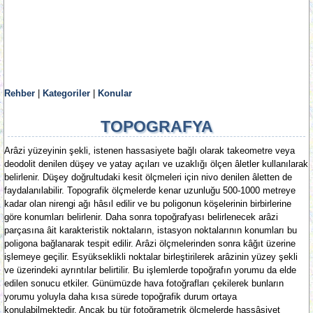
Rehber
|
Kategoriler
|
Konular
TOPOGRAFYA
Arâzi yüzeyinin şekli, istenen hassasiyete bağlı olarak takeometre veya
deodolit denilen düşey ve yatay açıları ve uzaklığı ölçen âletler kullanılarak
belirlenir. Düşey doğrultudaki kesit ölçmeleri için nivo denilen âletten de
faydalanılabilir. Topografik ölçmelerde kenar uzunluğu 500-1000 metreye
kadar olan nirengi ağı hâsıl edilir ve bu poligonun köşelerinin birbirlerine
göre konumları belirlenir. Daha sonra topoğrafyası belirlenecek arâzi
parçasına âit karakteristik noktaların, istasyon noktalarının konumları bu
poligona bağlanarak tespit edilir. Arâzi ölçmelerinden sonra kâğıt üzerine
işlemeye geçilir. Esyükseklikli noktalar birleştirilerek arâzinin yüzey şekli
ve üzerindeki ayrıntılar belirtilir. Bu işlemlerde topoğrafın yorumu da elde
edilen sonucu etkiler. Günümüzde hava fotoğrafları çekilerek bunların
yorumu yoluyla daha kısa sürede topoğrafik durum ortaya
konulabilmektedir. Ancak bu tür fotoğrametrik ölçmelerde hassâsiyet