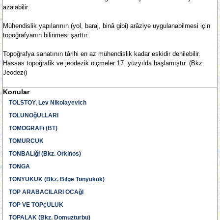
azalabilir.
Mühendislik yapılarının (yol, baraj, binâ gibi) arâziye uygulanabilmesi için
topoğrafyanın bilinmesi şarttır.
Topoğrafya sanatının târihi en az mühendislik kadar eskidir denilebilir.
Hassas topoğrafik ve jeodezik ölçmeler 17. yüzyılda başlamıştır. (Bkz.
Jeodezi)
Konular
TOLSTOY, Lev Nikolayevich
TOLUNOğULLARI
TOMOGRAFi (BT)
TOMURCUK
TONBALIğI (Bkz. Orkinos)
TONGA
TONYUKUK (Bkz. Bilge Tonyukuk)
TOP ARABACILARI OCAğI
TOP VE TOPçULUK
TOPALAK (Bkz. Domuzturbu)