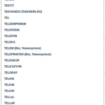
TEKTiT
TEKVANDO (TAEKWON-DO)
TEL
TELEEMPRiMöR
TELEFERiK
TELEFON
TELEKS
TELEM (Bkz. Teleemprimör)
TELEPRiNTER (Bkz. Teleemprimör)
TELESKOP
TELEViZYON
TELGRAF
TELHiS
TELKiN
TELKiN
TELLaL
TELLüR