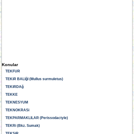
Konular
TEKFUR
TEKiR BALIğI (Mullus surmuletus)
TEKiRDAğ
TEKKE
TEKNESYUM
TEKNOKRASi
TEKPARMAKLILAR (Perissodactyle)
TEKRi (Bkz. Sumak)
TEKSiR