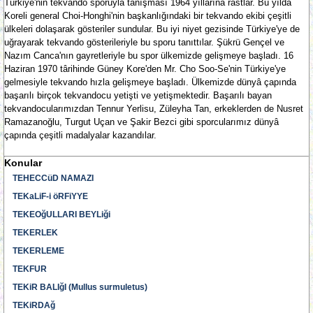
Türkiye'nin tekvando sporuyla tanışması 1964 yıllarına rastlar. Bu yılda
Koreli general Choi-Honghi'nin başkanlığındaki bir tekvando ekibi çeşitli
ülkeleri dolaşarak gösteriler sundular. Bu iyi niyet gezisinde Türkiye'ye de
uğrayarak tekvando gösterileriyle bu sporu tanıttılar. Şükrü Gençel ve
Nazım Canca'nın gayretleriyle bu spor ülkemizde gelişmeye başladı. 16
Haziran 1970 târihinde Güney Kore'den Mr. Cho Soo-Se'nin Türkiye'ye
gelmesiyle tekvando hızla gelişmeye başladı. Ülkemizde dünyâ çapında
başarılı birçok tekvandocu yetişti ve yetişmektedir. Başarılı bayan
tekvandocularımızdan Tennur Yerlisu, Züleyha Tan, erkeklerden de Nusret
Ramazanoğlu, Turgut Uçan ve Şakir Bezci gibi sporcularımız dünyâ
çapında çeşitli madalyalar kazandılar.
Konular
TEHECCüD NAMAZI
TEKaLiF-i öRFiYYE
TEKEOğULLARI BEYLiği
TEKERLEK
TEKERLEME
TEKFUR
TEKiR BALIğI (Mullus surmuletus)
TEKiRDAğ