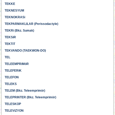
TEKKE
TEKNESYUM
TEKNOKRASi
TEKPARMAKLILAR (Perissodactyle)
TEKRi (Bkz. Sumak)
TEKSiR
TEKTiT
TEKVANDO (TAEKWON-DO)
TEL
TELEEMPRiMöR
TELEFERiK
TELEFON
TELEKS
TELEM (Bkz. Teleemprimör)
TELEPRiNTER (Bkz. Teleemprimör)
TELESKOP
TELEViZYON