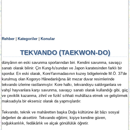
Rehber
|
Kategoriler
|
Konular
TEKVANDO (TAEKWON-DO)
dünyânın en eski savunma sporlarından biri. Kendini savunma, savaşçı
sanatı olarak bilinir. Çin Kung-fu'sundan ve Japon karatesinden farklı bir
spordur. En eski olarak, KoreYarımadasının kuzey bölgelerinde M.Ö. 37'de
kurulmuş olan Kogoryo Hânedanlığına âit mezar duvar resimlerinde
tekvando izlerine rastlanmıştır. Kore halkı, tekvandoyu saldırganlara ve
vahşî hayvanlara karşı savunma, savaşçı sanatı olarak kullandığı gibi, güç
ve çeviklik kazanma, zihnî ve fizikî sıhhati muhâfaza etmek ve geliştirmek
maksadıyla bir eksersiz olarak da yapmışlardır.
Tekvando, teknik ve mahâretten başka Doğu kültürüne âit bâzı sosyal
değerleri de aksettirir. Tekvando eğitimi, kişiye kendine güven,
soğukkanlılık, fedâkârlık ve alçak gönüllülük öğretir.