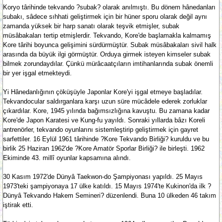
Koryo târihinde tekvando ?subak? olarak anılmıştı. Bu dönem hânedanları
subakı, sâdece sıhhati geliştirmek için bir hüner sporu olarak değil aynı
zamanda yüksek bir harp sanatı olarak teşvik etmişler, subak
müsâbakaları tertip etmişlerdir. Tekvando, Kore'de başlamakla kalmamış
Kore târihi boyunca gelişimini sürdürmüştür. Subak müsâbakaları sivil halk
arasında da büyük ilgi görmüştür. Orduya girmek isteyen kimseler subak
bilmek zorundaydılar. Çünkü mürâcaatçıların imtihanlarında subak önemli
bir yer işgal etmekteydi.
Yi Hânedanlığının çöküşüyle Japonlar Kore'yi işgal etmeye başladılar.
Tekvandocular saldırganlara karşı uzun süre mücâdele ederek zorluklar
çıkardılar. Kore, 1945 yılında bağımsızlığına kavuştu. Bu zamana kadar
Kore'de Japon Karatesi ve Kung-fu yayıldı. Sonraki yıllarda bâzı Koreli
antrenörler, tekvando oyunlarını sistemleştirip geliştirmek için gayret
sarfettiler. 16 Eylül 1961 târihinde ?Kore Tekvando Birliği? kuruldu ve bu
birlik 25 Haziran 1962'de ?Kore Amatör Sporlar Birliği? ile birleşti. 1962
Ekiminde 43. millî oyunlar kapsamına alındı.
30 Kasım 1972'de Dünyâ Taekwon-do Şampiyonası yapıldı. 25 Mayıs
1973'teki şampiyonaya 17 ülke katıldı. 15 Mayıs 1974'te Kukinon'da ilk ?
Dünyâ Tekvando Hakem Semineri? düzenlendi. Buna 10 ülkeden 46 takım
iştirak etti.