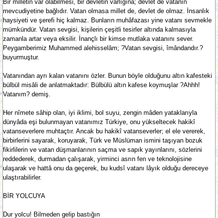
Bir milletin var olabilmesi, bir devletin varlığına; devlet de vatanın
mevcudiyetine bağlıdır. Vatan olmasa millet de, devlet de olmaz. İnsanlık
haysiyeti ve şerefi hiç kalmaz. Bunların muhâfazası yine vatanı sevmekle
mümkündür. Vatan sevgisi, kişilerin çeşitli tesirler altında kalmasıyla
zamanla artar veya eksilir. İnançlı bir kimse mutlaka vatanını sever.
Peygamberimiz Muhammed alehisselâm; ?Vatan sevgisi, îmândandır.?
buyurmuştur.
Vatanından ayrı kalan vatanını özler. Bunun böyle olduğunu altın kafesteki
bülbül misâli de anlatmaktadır: Bülbülü altın kafese koymuşlar ?Ahhh!
Vatanım? demiş.
Her nîmete sâhip olan, iyi iklimi, bol suyu, zengin mâden yataklarıyla
dünyâda eşi bulunmayan vatanımız Türkiye, onu yükseltecek hakikî
vatanseverlere muhtaçtır. Ancak bu hakikî vatanseverler; el ele vererek,
birbirlerini sayarak, koruyarak, Türk ve Müslüman ismini taşıyan bozuk
fikirlilerin ve vatan düşmanlarının saçma ve sapık yayınlarını, sözlerini
reddederek, durmadan çalışarak, yirminci asrın fen ve teknolojisine
ulaşarak ve hattâ onu da geçerek, bu kudsî vatanı lâyık olduğu dereceye
ulaştırabilirler.
BİR YOLCUYA
Dur yolcu! Bilmeden gelip bastığın