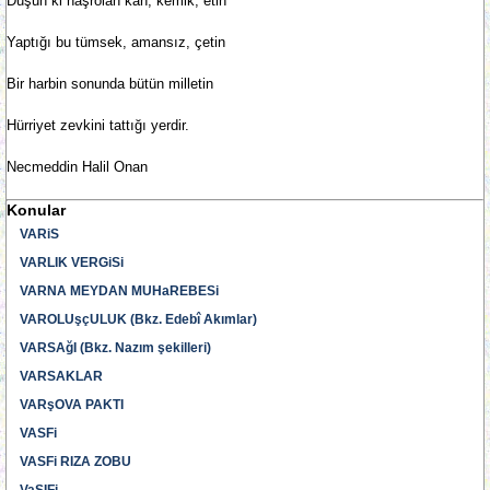
Düşün ki haşrolan kan, kemik, etin
Yaptığı bu tümsek, amansız, çetin
Bir harbin sonunda bütün milletin
Hürriyet zevkini tattığı yerdir.
Necmeddin Halil Onan
Konular
VARiS
VARLIK VERGiSi
VARNA MEYDAN MUHaREBESi
VAROLUşçULUK (Bkz. Edebî Akımlar)
VARSAğI (Bkz. Nazım şekilleri)
VARSAKLAR
VARşOVA PAKTI
VASFi
VASFi RIZA ZOBU