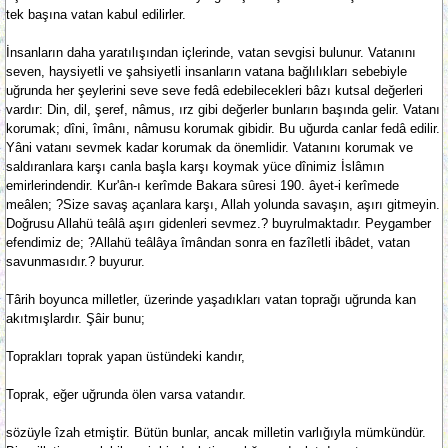
tek başına vatan kabul edilirler.
İnsanların daha yaratılışından içlerinde, vatan sevgisi bulunur. Vatanını
seven, haysiyetli ve şahsiyetli insanların vatana bağlılıkları sebebiyle
uğrunda her şeylerini seve seve fedâ edebilecekleri bâzı kutsal değerleri
vardır: Din, dil, şeref, nâmus, ırz gibi değerler bunların başında gelir. Vatanı
korumak; dîni, îmânı, nâmusu korumak gibidir. Bu uğurda canlar fedâ edilir.
Yâni vatanı sevmek kadar korumak da önemlidir. Vatanını korumak ve
saldıranlara karşı canla başla karşı koymak yüce dînimiz İslâmın
emirlerindendir. Kur'ân-ı kerîmde Bakara sûresi 190. âyet-i kerîmede
meâlen; ?Size savaş açanlara karşı, Allah yolunda savaşın, aşırı gitmeyin.
Doğrusu Allahü teâlâ aşırı gidenleri sevmez.? buyrulmaktadır. Peygamber
efendimiz de; ?Allahü teâlâya îmândan sonra en fazîletli ibâdet, vatan
savunmasıdır.? buyurur.
Târih boyunca milletler, üzerinde yaşadıkları vatan toprağı uğrunda kan
akıtmışlardır. Şâir bunu;
Toprakları toprak yapan üstündeki kandır,
Toprak, eğer uğrunda ölen varsa vatandır.
sözüyle îzah etmiştir. Bütün bunlar, ancak milletin varlığıyla mümkündür.