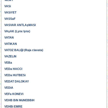
VaSIFi
VASi
VASiYET
VASSaF
VASVAR ANTLAşMASI
VAşAK (Lynx lynx)
VATAN
VATiKAN
VATOZ BALIğI (Raja clavata)
VAZELiN
VEBa
VEDa HACCI
VEDa HUTBESi
VEDAT DALOKAY
VEDiA
VEFa KONEVi
VEHB BiN MüNEBBiH
VEHBi EMRE