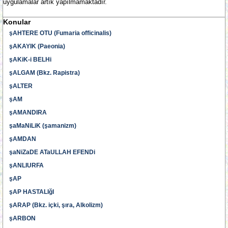
uygulamalar artık yapılmamaktadır.
Konular
şAHTERE OTU (Fumaria officinalis)
şAKAYIK (Paeonia)
şAKiK-i BELHi
şALGAM (Bkz. Rapistra)
şALTER
şAM
şAMANDIRA
şaMaNiLiK (şamanizm)
şAMDAN
şaNiZaDE ATaULLAH EFENDi
şANLIURFA
şAP
şAP HASTALIğI
şARAP (Bkz. içki, şıra, Alkolizm)
şARBON