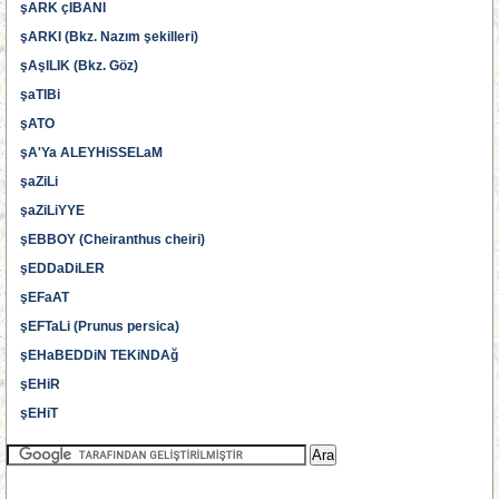
şARK çIBANI
şARKI (Bkz. Nazım şekilleri)
şAşILIK (Bkz. Göz)
şaTIBi
şATO
şA'Ya ALEYHiSSELaM
şaZiLi
şaZiLiYYE
şEBBOY (Cheiranthus cheiri)
şEDDaDiLER
şEFaAT
şEFTaLi (Prunus persica)
şEHaBEDDiN TEKiNDAğ
şEHiR
şEHiT