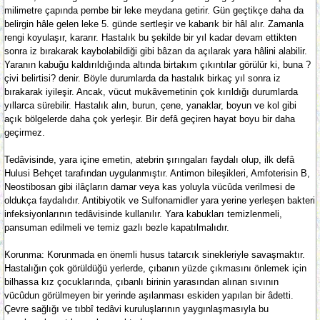
milimetre çapında pembe bir leke meydana getirir. Gün geçtikçe daha da
belirgin hâle gelen leke 5. günde sertleşir ve kabarık bir hâl alır. Zamanla
rengi koyulaşır, kararır. Hastalık bu şekilde bir yıl kadar devam ettikten
sonra iz bırakarak kaybolabildiği gibi bâzan da açılarak yara hâlini alabilir.
Yaranın kabuğu kaldırıldığında altında birtakım çıkıntılar görülür ki, buna ?
çivi belirtisi? denir. Böyle durumlarda da hastalık birkaç yıl sonra iz
bırakarak iyileşir. Ancak, vücut mukâvemetinin çok kırıldığı durumlarda
yıllarca sürebilir. Hastalık alın, burun, çene, yanaklar, boyun ve kol gibi
açık bölgelerde daha çok yerleşir. Bir defâ geçiren hayat boyu bir daha
geçirmez.
Tedâvisinde, yara içine emetin, atebrin şırıngaları faydalı olup, ilk defâ
Hulusi Behçet tarafından uygulanmıştır. Antimon bileşikleri, Amfoterisin B,
Neostibosan gibi ilâçların damar veya kas yoluyla vücûda verilmesi de
oldukça faydalıdır. Antibiyotik ve Sulfonamidler yara yerine yerleşen bakteri
infeksiyonlarının tedâvisinde kullanılır. Yara kabukları temizlenmeli,
pansuman edilmeli ve temiz gazlı bezle kapatılmalıdır.
Korunma: Korunmada en önemli husus tatarcık sinekleriyle savaşmaktır.
Hastalığın çok görüldüğü yerlerde, çıbanın yüzde çıkmasını önlemek için
bilhassa kız çocuklarında, çıbanlı birinin yarasından alınan sıvının
vücûdun görülmeyen bir yerinde aşılanması eskiden yapılan bir âdetti.
Çevre sağlığı ve tıbbî tedâvi kuruluşlarının yaygınlaşmasıyla bu