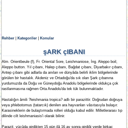
Rehber
|
Kategoriler
|
Konular
şARK çIBANI
Alm. Orientbeule (f), Fr. Oriental Sore, Leishmaniose, İng. Aleppo boil,
Aleppo button. Yıl çıbanı, Halep çıbanı, Bağdat çıbanı, Diyarbakır çıbanı,
Antep çıbanı gibi adlarla da anılan ve dünyâda belirli iklim bölgelerinde
görülen bir hastalık. Akdeniz ve Ortadoğu'da sık olan Şark çıbanına
yurdumuzda da Doğu ve Güneydoğu Anadolu bölgelerinde oldukça çok
rastlanmasına rağmen Orta Anadolu'da tek tük bulunmaktadır.
Hastalığın âmili ?leishmania tropica? adlı bir parazittir. Doğrudan doğruya
veya phlebotomus (tatarcık) denilen ara hayvanları vâsıtasıyla bulaşır.
Karasineklerin de bulaştırmada rolleri olduğu kabul edilir. Milletlerarası tıp
dilinde cilt leishmaniasis'i olarak bilinir.
Parazit, vücûda girdikten 15 gün ilâ 16 ay sonra girdiği yerde birkaç