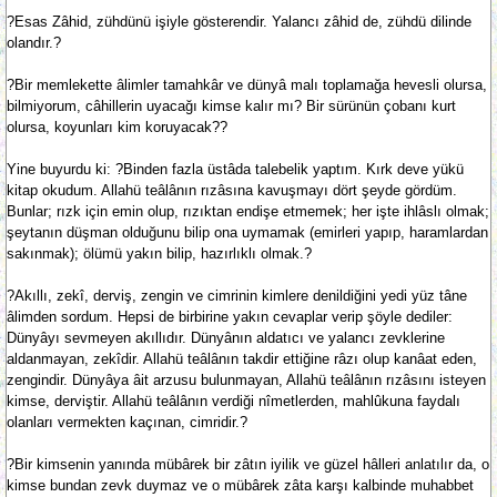
?Esas Zâhid, zühdünü işiyle gösterendir. Yalancı zâhid de, zühdü dilinde
olandır.?
?Bir memlekette âlimler tamahkâr ve dünyâ malı toplamağa hevesli olursa,
bilmiyorum, câhillerin uyacağı kimse kalır mı? Bir sürünün çobanı kurt
olursa, koyunları kim koruyacak??
Yine buyurdu ki: ?Binden fazla üstâda talebelik yaptım. Kırk deve yükü
kitap okudum. Allahü teâlânın rızâsına kavuşmayı dört şeyde gördüm.
Bunlar; rızk için emin olup, rızıktan endişe etmemek; her işte ihlâslı olmak;
şeytanın düşman olduğunu bilip ona uymamak (emirleri yapıp, haramlardan
sakınmak); ölümü yakın bilip, hazırlıklı olmak.?
?Akıllı, zekî, derviş, zengin ve cimrinin kimlere denildiğini yedi yüz tâne
âlimden sordum. Hepsi de birbirine yakın cevaplar verip şöyle dediler:
Dünyâyı sevmeyen akıllıdır. Dünyânın aldatıcı ve yalancı zevklerine
aldanmayan, zekîdir. Allahü teâlânın takdir ettiğine râzı olup kanâat eden,
zengindir. Dünyâya âit arzusu bulunmayan, Allahü teâlânın rızâsını isteyen
kimse, derviştir. Allahü teâlânın verdiği nîmetlerden, mahlûkuna faydalı
olanları vermekten kaçınan, cimridir.?
?Bir kimsenin yanında mübârek bir zâtın iyilik ve güzel hâlleri anlatılır da, o
kimse bundan zevk duymaz ve o mübârek zâta karşı kalbinde muhabbet