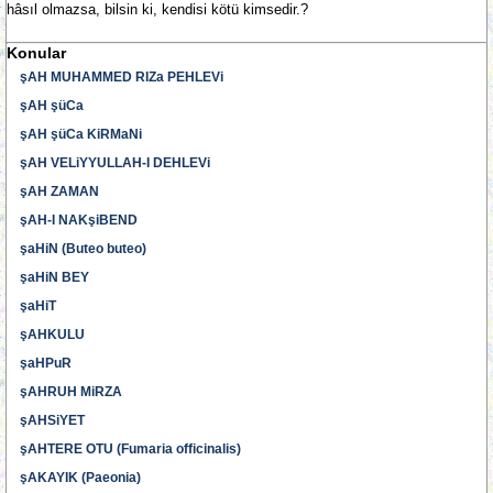
hâsıl olmazsa, bilsin ki, kendisi kötü kimsedir.?
Konular
şAH MUHAMMED RIZa PEHLEVi
şAH şüCa
şAH şüCa KiRMaNi
şAH VELiYYULLAH-I DEHLEVi
şAH ZAMAN
şAH-I NAKşiBEND
şaHiN (Buteo buteo)
şaHiN BEY
şaHiT
şAHKULU
şaHPuR
şAHRUH MiRZA
şAHSiYET
şAHTERE OTU (Fumaria officinalis)
şAKAYIK (Paeonia)