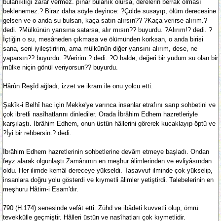
bulanıklığı zarar vermez. pınar bulanık olursa, derelerin berrak olması
beklenemez.? Biraz daha söyle deyince: ?Çölde susayıp, ölüm derecesine
gelsen ve o anda su bulsan, kaça satın alırsın?? ?Kaça verirse alırım.?
dedi. ?Mülkünün yarısına satarsa, alır mısın?? buyurdu. ?Alırım!? dedi. ?
İçtiğin o su, mesâneden çıkmasa ve ölümünden korksan, o anda birisi
sana, seni iyileştiririm, ama mülkünün diğer yarısını alırım, dese, ne
yaparsın?? buyurdu. ?Veririm.? dedi. ?O halde, değeri bir yudum su olan bir
mülke niçin gönül veriyorsun?? buyurdu.
Hârûn Reşîd ağladı, izzet ve ikram ile onu yolcu etti.
Şakîk-i Belhî hac için Mekke'ye varınca insanlar etrafını sarıp sohbetini ve
çok ibretli nasîhatlarını dinlediler. Orada İbrâhim Edhem hazretleriyle
karşılaştı. İbrâhim Edhem, onun üstün hâllerini görerek kucaklayıp öptü ve
?İyi bir rehbersin.? dedi.
İbrâhim Edhem hazretlerinin sohbetlerine devâm etmeye başladı. Ondan
feyz alarak olgunlaştı.Zamânının en meşhur âlimlerinden ve evliyâsından
oldu. Her ilimde kemâl dereceye yükseldi. Tasavvuf ilminde çok yükselip,
insanlara doğru yolu gösterdi ve kıymetli âlimler yetiştirdi. Talebelerinin en
meşhuru Hâtim-i Esam'dır.
790 (H.174) senesinde vefât etti. Zühd ve ibâdeti kuvvetli olup, ömrü
tevekkülle geçmiştir. Hâlleri üstün ve nasîhatları çok kıymetlidir.