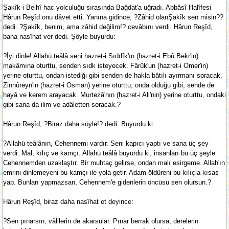
Şakîk-i Belhî hac yolculuğu sırasında Bağdat'a uğradı. Abbâsî Halîfesi
Hârun Reşîd onu dâvet etti. Yanına gidince; ?Zâhid olanŞakîk sen misin??
dedi. ?Şakîk, benim, ama zâhid değilim!? cevâbını verdi. Hârun Reşîd,
bana nasîhat ver dedi. Şöyle buyurdu:
?İyi dinle! Allahü teâlâ seni hazret-i Sıddîk'ın (hazret-i Ebû Bekr'in)
makâmına oturttu, senden sıdk isteyecek. Fârûk'un (hazret-i Ömer'in)
yerine oturttu, ondan istediği gibi senden de hakla bâtılı ayırmanı soracak.
Zinnûreyn'in (hazret-i Osman) yerine oturttu; onda olduğu gibi, sende de
hayâ ve kerem arayacak. Murtezâ'nın (hazret-i Ali'nin) yerine oturttu, ondaki
gibi sana da ilim ve adâletten soracak.?
Hârun Reşîd; ?Biraz daha söyle!? dedi. Buyurdu ki:
?Allahü teâlânın, Cehennemi vardır. Seni kapıcı yaptı ve sana üç şey
verdi: Mal, kılıç ve kamçı. Allahü teâlâ buyurdu ki, insanları bu üç şeyle
Cehennemden uzaklaştır. Bir muhtaç gelirse, ondan malı esirgeme. Allah'ın
emrini dinlemeyeni bu kamçı ile yola getir. Adam öldüreni bu kılıçla kısas
yap. Bunları yapmazsan, Cehennem'e gidenlerin öncüsü sen olursun.?
Hârun Reşîd, biraz daha nasîhat et deyince:
?Sen pınarsın, vâlilerin de akarsular. Pınar berrak olursa, derelerin