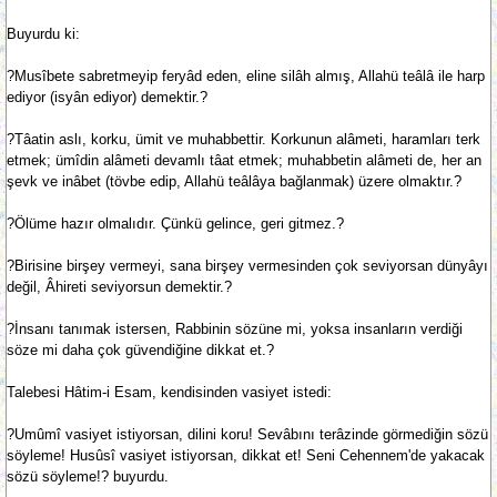
Buyurdu ki:
?Musîbete sabretmeyip feryâd eden, eline silâh almış, Allahü teâlâ ile harp
ediyor (isyân ediyor) demektir.?
?Tâatin aslı, korku, ümit ve muhabbettir. Korkunun alâmeti, haramları terk
etmek; ümîdin alâmeti devamlı tâat etmek; muhabbetin alâmeti de, her an
şevk ve inâbet (tövbe edip, Allahü teâlâya bağlanmak) üzere olmaktır.?
?Ölüme hazır olmalıdır. Çünkü gelince, geri gitmez.?
?Birisine birşey vermeyi, sana birşey vermesinden çok seviyorsan dünyâyı
değil, Âhireti seviyorsun demektir.?
?İnsanı tanımak istersen, Rabbinin sözüne mi, yoksa insanların verdiği
söze mi daha çok güvendiğine dikkat et.?
Talebesi Hâtim-i Esam, kendisinden vasiyet istedi:
?Umûmî vasiyet istiyorsan, dilini koru! Sevâbını terâzinde görmediğin sözü
söyleme! Husûsî vasiyet istiyorsan, dikkat et! Seni Cehennem'de yakacak
sözü söyleme!? buyurdu.