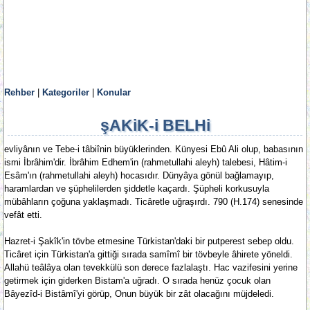
Rehber
|
Kategoriler
|
Konular
şAKiK-i BELHi
evliyânın ve Tebe-i tâbiînin büyüklerinden. Künyesi Ebû Ali olup, babasının
ismi İbrâhim'dir. İbrâhim Edhem'in (rahmetullahi aleyh) talebesi, Hâtim-i
Esâm'ın (rahmetullahi aleyh) hocasıdır. Dünyâya gönül bağlamayıp,
haramlardan ve şüphelilerden şiddetle kaçardı. Şüpheli korkusuyla
mübâhların çoğuna yaklaşmadı. Ticâretle uğraşırdı. 790 (H.174) senesinde
vefât etti.
Hazret-i Şakîk'in tövbe etmesine Türkistan'daki bir putperest sebep oldu.
Ticâret için Türkistan'a gittiği sırada samîmî bir tövbeyle âhirete yöneldi.
Allahü teâlâya olan tevekkülü son derece fazlalaştı. Hac vazifesini yerine
getirmek için giderken Bistam'a uğradı. O sırada henüz çocuk olan
Bâyezîd-i Bistâmî'yi görüp, Onun büyük bir zât olacağını müjdeledi.