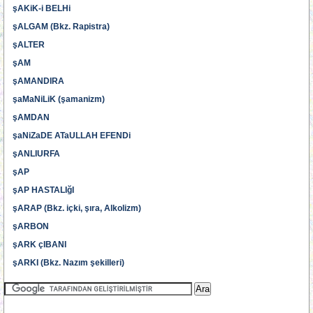
şAKiK-i BELHi
şALGAM (Bkz. Rapistra)
şALTER
şAM
şAMANDIRA
şaMaNiLiK (şamanizm)
şAMDAN
şaNiZaDE ATaULLAH EFENDi
şANLIURFA
şAP
şAP HASTALIğI
şARAP (Bkz. içki, şıra, Alkolizm)
şARBON
şARK çIBANI
şARKI (Bkz. Nazım şekilleri)