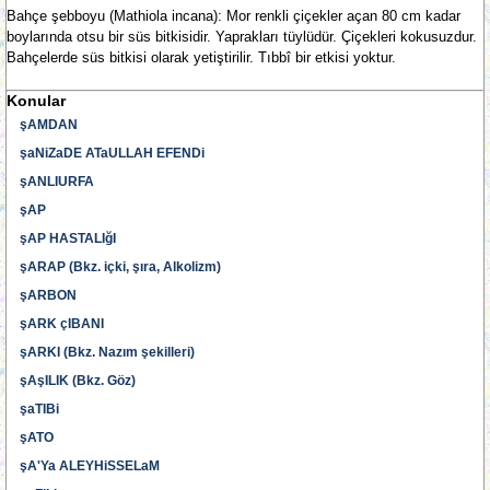
Bahçe şebboyu (Mathiola incana): Mor renkli çiçekler açan 80 cm kadar
boylarında otsu bir süs bitkisidir. Yaprakları tüylüdür. Çiçekleri kokusuzdur.
Bahçelerde süs bitkisi olarak yetiştirilir. Tıbbî bir etkisi yoktur.
Konular
şAMDAN
şaNiZaDE ATaULLAH EFENDi
şANLIURFA
şAP
şAP HASTALIğI
şARAP (Bkz. içki, şıra, Alkolizm)
şARBON
şARK çIBANI
şARKI (Bkz. Nazım şekilleri)
şAşILIK (Bkz. Göz)
şaTIBi
şATO
şA'Ya ALEYHiSSELaM