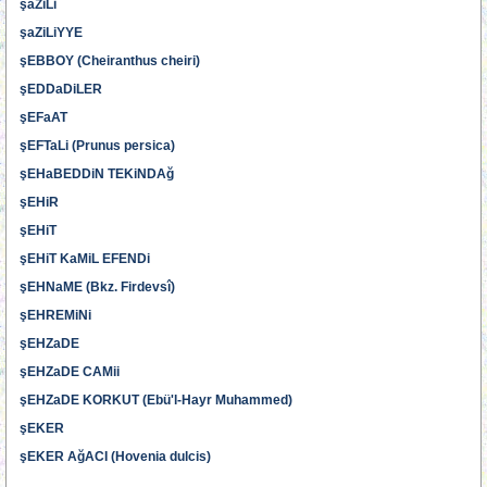
şaZiLi
şaZiLiYYE
şEBBOY (Cheiranthus cheiri)
şEDDaDiLER
şEFaAT
şEFTaLi (Prunus persica)
şEHaBEDDiN TEKiNDAğ
şEHiR
şEHiT
şEHiT KaMiL EFENDi
şEHNaME (Bkz. Firdevsî)
şEHREMiNi
şEHZaDE
şEHZaDE CAMii
şEHZaDE KORKUT (Ebü'l-Hayr Muhammed)
şEKER
şEKER AğACI (Hovenia dulcis)