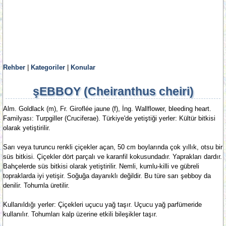
Rehber
|
Kategoriler
|
Konular
şEBBOY (Cheiranthus cheiri)
Alm. Goldlack (m), Fr. Giroflée jaune (f), İng. Wallflower, bleeding heart.
Familyası: Turpgiller (Cruciferae). Türkiye'de yetiştiği yerler: Kültür bitkisi
olarak yetiştirilir.
Sarı veya turuncu renkli çiçekler açan, 50 cm boylarında çok yıllık, otsu bir
süs bitkisi. Çiçekler dört parçalı ve karanfil kokusundadır. Yaprakları dardır.
Bahçelerde süs bitkisi olarak yetiştirilir. Nemli, kumlu-killi ve gübreli
topraklarda iyi yetişir. Soğuğa dayanıklı değildir. Bu türe sarı şebboy da
denilir. Tohumla üretilir.
Kullanıldığı yerler: Çiçekleri uçucu yağ taşır. Uçucu yağ parfümeride
kullanılır. Tohumları kalp üzerine etkili bileşikler taşır.