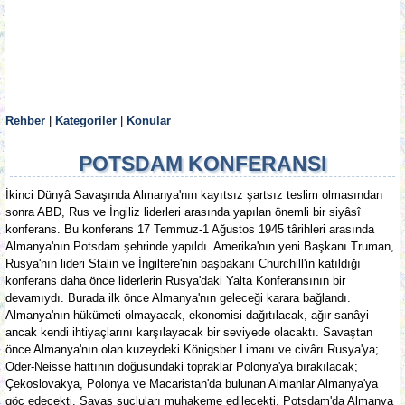
Rehber
|
Kategoriler
|
Konular
POTSDAM KONFERANSI
İkinci Dünyâ Savaşında Almanya'nın kayıtsız şartsız teslim olmasından
sonra ABD, Rus ve İngiliz liderleri arasında yapılan önemli bir siyâsî
konferans. Bu konferans 17 Temmuz-1 Ağustos 1945 târihleri arasında
Almanya'nın Potsdam şehrinde yapıldı. Amerika'nın yeni Başkanı Truman,
Rusya'nın lideri Stalin ve İngiltere'nin başbakanı Churchill'in katıldığı
konferans daha önce liderlerin Rusya'daki Yalta Konferansının bir
devamıydı. Burada ilk önce Almanya'nın geleceği karara bağlandı.
Almanya'nın hükümeti olmayacak, ekonomisi dağıtılacak, ağır sanâyi
ancak kendi ihtiyaçlarını karşılayacak bir seviyede olacaktı. Savaştan
önce Almanya'nın olan kuzeydeki Königsber Limanı ve civârı Rusya'ya;
Oder-Neisse hattının doğusundaki topraklar Polonya'ya bırakılacak;
Çekoslovakya, Polonya ve Macaristan'da bulunan Almanlar Almanya'ya
göç edecekti. Savaş suçluları muhakeme edilecekti. Potsdam'da Almanya