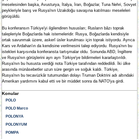
meselesinden başka, Avusturya, İtalya, İran, Boğazlar, Tuna Nehri, Sovyet
peykleriyle barış ve Rusya'nın Uzakdoğu savaşına katılması meseleleri
görüşüldü.
Bu konferansın Türkiye'yi ilgilendiren hususları; Rusların bâzı toprak
talepleriyle Boğazlarda hak istemeleridir. Rusya, Boğazlarda kendisiyle
ortak savunmak üzere, askerî üsler kurulması için toprak istiyordu. Ayrıca
Kars ve Ardahan'ın da kendisine verilmesini talep ediyordu. Rusya'nın bu
istekleri karşısında konferansta tartışmalar oldu. Sonunda ABD, İngiltere
ve Rusya'nın görüşlerini ayrı ayrı Türkiye'ye bildirmeleri kararlaştırıldı.
Rusya'nın bu hususta verdiği nota Türkiye tarafından reddedildi. İki ülke
arasında münâsebetler uzun süre gergin ve soğuk kaldı. Türkiye,
Rusya'nın bu tecavüzkâr tutumundan dolayı Truman Doktrini adı altındaki
Amerikan yardımını kabul etti ve bir müddet sonra da NATO'ya girdi.
Konular
POLO
POLO Marco
POLONYA
POLONYUM
POMPA