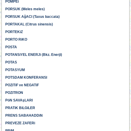
POMPEi
PORSUK (Meles meles)
PORSUK AğACI (Taxus baccata)
PORTAKAL (Citrus sinensis)
PORTEKiZ
PORTO RiKO
POSTA
POTANSiYEL ENERJi (Bkz. Enerji)
POTAS
POTASYUM
POTSDAM KONFERANSI
POZiTiF ve NEGATiF
POZiTRON
PöN SAVAşLARI
PRATiK BiLGiLER
PRENS SABAHADDiN
PREVEZE ZAFERi
PRiM