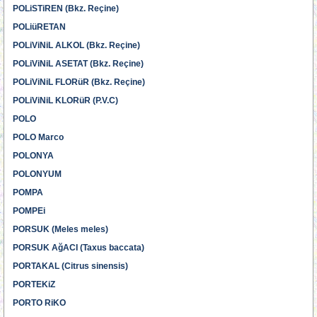
POLiSTiREN (Bkz. Reçine)
POLiüRETAN
POLiViNiL ALKOL (Bkz. Reçine)
POLiViNiL ASETAT (Bkz. Reçine)
POLiViNiL FLORüR (Bkz. Reçine)
POLiViNiL KLORüR (P.V.C)
POLO
POLO Marco
POLONYA
POLONYUM
POMPA
POMPEi
PORSUK (Meles meles)
PORSUK AğACI (Taxus baccata)
PORTAKAL (Citrus sinensis)
PORTEKiZ
PORTO RiKO