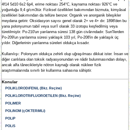
4f14 5d10 6s2 6p4, erime noktası 254°C, kaynama noktası 926°C ve
yoğunluğu 9,4 g/cm3tür. Fiziksel özellikleri bakımından bizmuta, kimyâsal
özellikleri bakımından da tellüre benzer. Organik ve anorganik bileşikler
meydana getirir. Oksidasyon sayısı genel olarak 2+ ve 4+ dır. 1898'den bu
yana polonyumun tabiî veya sun'î olarak 33 izotopu keşfedilmiş veya
türetilmiştir. Po-210'un yarılanma süresi 138 gün civârındadır. Sun'îlerden
Po-209'un yarılanma süresi yaklaşık 103 yıl, Po-208'in de yaklaşık üç
yıldır. Diğerlerinin yarılanma süreleri oldukça kısadır.
Kullanılışı: Polonyum oldukça zehirli olup uğraşılması dikkat ister. İnsan ve
diğer canlılara olan toksik radyasyonundan ve nâdir bulunmasından dolayı,
ancak alfa tânecikleriyle nötron kaynağı olarak nükleer fizik
araştırmalarında sınırlı bir kullanma sahasına sâhiptir.
Konular
POLiKLORODiFENiL (Bkz. Reçine)
POLiKLOROTRiFLUOROETiLEN (Bkz. Reçine)
POLiMER
POLiNOM (çOKTERiMLi)
POLiP
POLiS