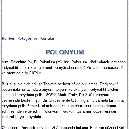
Rehber
|
Kategoriler
|
Konular
POLONYUM
Alm. Polonium (n), Fr. Polonium (m), İng. Polonium. Nâdir olarak rastlanan
radyoaktif, metalik bir element. Kimyâsal sembolü Po, atom numarası 84
ve atom ağırlığı 210'dur.
Bulunuşu ve elde edilişi: Tabiatta serbest hâlde bulunmaz. Radyoaktif
bozunmalar sırasında uranyum, toryum ve aktinyum radyoaktif âileleri
içerisinde meydana gelir. 1898'de Marie Cruie, Po-210'u uranyum
cevherinde keşfetmiştir. Bir ton cevherde 0,1 miligram civârında bir miktar
meydana gelir. Sentetik olarak da bizmutun nötronlarla bombardıman
edilmesinden elde edilir. Polonyum, Radyum tuzlarının çözeltilerinden
elektrolitik yolla ayrılabilir.
Özellikleri: Peryodik cetvelde VI A grubunda bulunur. Elektron düzeni [Xe]