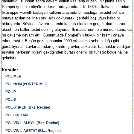
başlanıldı. Bundan sonra devam edilen kazılarla düzenli bir plâna sâhip
Pompei şehrinin büyük bir kısmı ortaya çıkarıldı. 1860'ta İtalyan ilim adamı
Giuseppe Fiovelli taşlaşan küllerin arasında bir boşluğa tesadüf edince
buraya açılan delikten sıvı alçı döktürerek içerdeki boşluğun kalıbını
aldırıyordu. Böylece lâvların altında kalmış olanların gerçek durumlarını
aksettiren hâller tesbit edilmiş oluyordu. İlim adamının ölümünden sonra da
bu çalışma devam etti. Günümüzde Pompei'nin büyük bir kısmı ortaya
çıkarılmıştır. Bugün gezen insanlar 2000 yıl önceki şehri olduğu gibi
görebiliyorlar. Lavlar altından çıkarılmış evler, sokaklar, tapınaklar ve diğer
eşyâlar herkesin ilgisini çektiğinden burası önemli bir turistik bölge hâline
gelmiştir.
Konular
POLiMER
POLiNOM (çOKTERiMLi)
POLiP
POLiS
POLiSTiREN (Bkz. Reçine)
POLiüRETAN
POLiViNiL ALKOL (Bkz. Reçine)
POLiViNiL ASETAT (Bkz. Reçine)