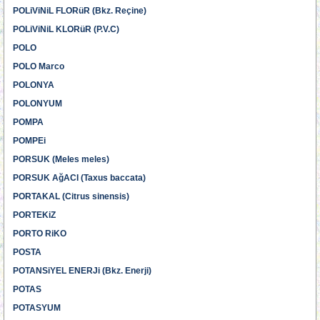
POLiViNiL FLORüR (Bkz. Reçine)
POLiViNiL KLORüR (P.V.C)
POLO
POLO Marco
POLONYA
POLONYUM
POMPA
POMPEi
PORSUK (Meles meles)
PORSUK AğACI (Taxus baccata)
PORTAKAL (Citrus sinensis)
PORTEKiZ
PORTO RiKO
POSTA
POTANSiYEL ENERJi (Bkz. Enerji)
POTAS
POTASYUM