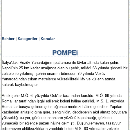
Rehber
|
Kategoriler
|
Konular
POMPEi
İtalya'daki Vezüv Yanardağının patlaması ile lâvlar altında kalan şehir.
Napoli'nin 25 km kadar uzağında olan bu şehir, mîlâdî 63 yılında şiddetli bir
zelzele ile yıkılmış, şehrin onarımı bitmeden 79 yılında Vezüv
Yanardağından çıkan metrelerce yükseklikteki lâv ve küllerin atında
kalarak kaybolmuştur.
Antik şehir M.Ö. 6. yüzyılda Osk'lar tarafından kuruldu. M.Ö. 89 yılında
Romalılar tarafından işgâl edilerek koloni hâline getirildi. M.S. 1. yüzyılda
Romalılar buraya gelince şehri eğlence merkezi hâline getirdiler. Yapılan
kazılardan anlaşıldığına göre, zenginliğin, debdebenin akıl almaz boyutlara
yükseldiği bu yer, görünce insanların yüzünü kapatacağı, gözlerini
yumacağı bir eğlence pazarı hâline gelmişti. Düşünülemeyen, tasavvur
edilemeyen ahlâksızlıkların yapıldığı belde M.S. 63 yılında bir zelzele