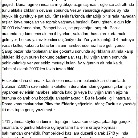
geçirdi. Buna rağmen insanların gittikçe azgınlaşması, eğlence adı altında
türlü ahlâksızlıkların devamı sonunda Vezüv Yanardağı Ağustos ayında
büyük bir gürültüyle patladı. Kimsenin farkında olmadığı bir sırada havadan
taşlar, kaya parçaları ve toprak yağmaya başladı. Bunu gören, o gün için
30.000 civârında olan, Pompei halkı, ne yapacağını şaşırdı. Panik
arasında hiç kimsenin aklına ihtiyarları, sakatları, hastaları kurtarmak
gelmiyor, herkes yalnız kendini düşünüyordu. Yer yer kalınlığı 3-4 metreye
varan küller, kükürtlü buharlar insanı hareket edemez hâle getiriyordu.
Şarap pazarında toplananlar ise çöküntü sonunda ağırlıkların altında kalıp
öldüler. İki gün süren korkunç patlamalar, taş, kül yığınlarının sonunda
şehir kalınlığı yer yer sekiz metreyi bulan lâv yığınının altında kaldı.
Tahminî olarak 2000'den fazla insan öldü.
Felâketin daha dramatik tarafı ölen insanların bulundukları durumlardı.
Bulunan 2000'in üzerindeki iskeletlerin durumlarından çoğunun çirkin işler
yaparken evlerinin harabesi altında kaldığı veya kül yığınlarının ağzına
burnuna dolarak onu boğduğu anlaşılmaktadır. Bu felâketle ilgili hatıralar,
Roma komutanlarından Pliny the Elder'in yeğeninin, târihçiTacitus'a yazdığı
iki mektupta geniş yazılmıştır.
1711 yılında köylünün birinin, toprağını kazarken ortaya çıkardığı gerçek,
insanlara, o günkü felâkete uğrayanların hâllerini ortaya koyması
bakımından önemlidir. Pompei'deki kazılara düzenli olarak 1748 yılında