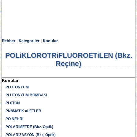
Rehber
|
Kategoriler
|
Konular
POLiKLOROTRiFLUOROETiLEN (Bkz.
Reçine)
Konular
PLUTONYUM
PLUTONYUM BOMBASI
PLüTON
PNöMATiK aLETLER
PO NEHRi
POLARiMETRE (Bkz. Optik)
POLARiZASYON (Bkz. Optik)