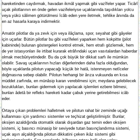
hareketinden caydırmak, havadan ikmâl yapmak gibi vazîfeler yapar. Ticârî
uçak pilotlarının en önde gelen vazifeleriyse uçaklarında taşıdıkları yolcu
veya yükü sâlimen götürülmesi îcâb eden yere iletmek, tehlike ânında da
en az hasarla karaya indirmektir.
Amatör pilotlar da ya zevk için veya ilâçlama, spor, seyahat gibi gâyeler
için uçarlar. Bütün pilotlar bu gibi vazîfeleri yaparken hem kokpitte (pilot
kabininde) bulunan göstergeleri kontrol etmek, hem etrafı gözlemek, hem
de yer istasyonları ile irtibat kurarak etrâfındaki uçan vasıtalardan haberdar
olmak mecbûriyetindedir. Bu da çok büyük bir dikkat sarfı ile mümkün
olabilir. Savaş uçaklarının hızları diğerlerinden daha fazla olduğundan,
böyle uçaklarda pilotun yapacağı küçük bir hatâ, istenmeyen netîceler
doğmasına sebep olabilir. Pilotun herhangi bir ârıza vukuunda en kısa
müddet zarfında, en münâsip kararı verebilmesi için; meydana gelebilecek
bozuklukları, bunları gidermek için yapılacak işlemleri ezbere bilmesi,
bunları âdetâ bir refleks hareketi kadar çabuk yerine getirebilmesi icâb
eder.
Ortaya çıkan problemleri halletmek ve pilotun rahat bir zeminde uçağı
kullanması için yardımcı sistemler ve teçhizat geliştirilmiştir. Bunlar;
oksijen azaldığında otomatik olarak dışardan gaz temin eden oksijen
sistemi, iç basıncı münasip bir seviyede tutan basınçlandırma sistemi,
uçak aşırı alçaldığında pilotun dikkatini çeken ikâz sistemi gibi