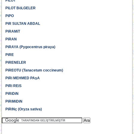
PiLOT
PiLOT BöLGELER
PiPO
PiR SULTAN ABDAL
PiRAMiT
PiRAN
PiRAYA (Pygocentrus piraya)
PiRE
PiRENELER
PiREOTU (Tanacetum coccineum)
PiRi MEHMED PAşA
PiRi REiS
PiRiDiN
PiRiMiDiN
PiRiNç (Oryza sativa)