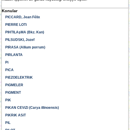
Konular
PICCARD, Jean Félix
PIERRE LOTi
PIHTILAşMA (Bkz. Kan)
PILSUDSKI, Jozef
PIRASA (Allium porrum)
PIRLANTA
Pi
PiCA
PiEZOELEKTRiK
PiGMELER
PiGMENT
PiK
PiKAN CEViZi (Carya illinoensis)
PiKRiK ASiT
PiL