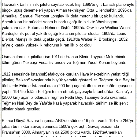
Havacılık tarihinin ilk pilotu sayılabilecek kişi 1895'te çift kanatlı plânörüyle
birçok uçuş denemeleri yapan Alman teknisyen Otta Lilienthal'dir. 1896'da
Amerikalı Samuel Pierpont Longley ilk defa motorlu bir uçak kullandı.
Ancak kısa bir müddet sonra buharlı uçağı ile birlikte Washington
yakınlarındaki Potamac Nehrine düştü. 1899'da Orwille ve Weilbur Wright
Kardeşler ilk petrol yakıtlı uçağı kullanan pilotlar oldular. 1909'da Louis
Blériot, Manş'ı ilk defâ uçakla geçti. 1910'da Walter R. Brookings, 1852
m'ye çıkarak yükseklik rekorunu kıran ilk pilot oldu.
Osmanlıların ilk pilotları ise 1911'de Fransa Blério Tayyare Mektebinde
tâlim gören Yüzbaşı Fesa Evrensev ve Teğmen Yusuf Kenan beylerdi.
1912 senesinde İstanbulSefaköy'de kurulan Hava Mektebinin yetiştirdiği
pilotlar, BalkanSavaşlarında büyük yararlık gösterdiler. Teğmen Nuri Bey bu
târihlerde Edirne-İstanbul arası (200 km) uçarak ilk uzun mesâfe uçuşunu
yaptı. 1914'te İslâm Birliğini temin etmek gâyesiyle İstanbul'dan Kahire'ye
(2500 km) uçan pilotlardan Teğmen Fethi Bey, Taberiye Gölü civârında;
Teğmen Nuri Bey de Yafa'da kazâ yaparak havacılık târihimize ilk şehit
pilotlar olarak geçtiler.
Birinci Dünyâ Savaşı başında ABD'de sâdece 16 pilot vardı. 1915'te 250'ye
çıkan bu miktar savaş sonunda 1500'ü çok aştı. Savaş esnâsında
Fransa'nın 3000, Almanya'nın da 2500 pilotu vardı. 1924'teAmerikan