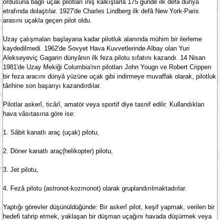
ordusuna bağlı uçak pilotları iniş kalkışlarla 175 günde ilk defâ dünyâ
etrafında dolaştılar. 1927'de Charles Lindberg ilk defâ New York-Paris
arasını uçakla geçen pilot oldu.
Uzay çalışmaları başlayana kadar pilotluk alanında mühim bir ilerleme
kaydedilmedi. 1962'de Sovyet Hava Kuvvetlerinde Albay olan Yuri
Alekseyeviç Gagarin dünyânın ilk feza pilotu sıfatını kazandı. 14 Nisan
1981'de Uzay Mekiği Columbia'nın pilotları John Yougn ve Robert Crippen
bir feza aracını dünyâ yüzüne uçak gibi indirmeye muvaffak olarak, pilotluk
târihine son başarıyı kazandırdılar.
Pilotlar askerî, ticârî, amatör veya sportif diye tasnif edilir. Kullandıkları
hava vâsıtasına göre ise:
1. Sâbit kanatlı araç (uçak) pilotu,
2. Döner kanatlı araç(helikopter) pilotu,
3. Jet pilotu,
4. Fezâ pilotu (astronot-kozmonot) olarak gruplandırılmaktadırlar.
Yaptığı görevler düşünüldüğünde: Bir askerî pilot, keşif yapmak, verilen bir
hedefi tahrip etmek, yaklaşan bir düşman uçağını havada düşürmek veya