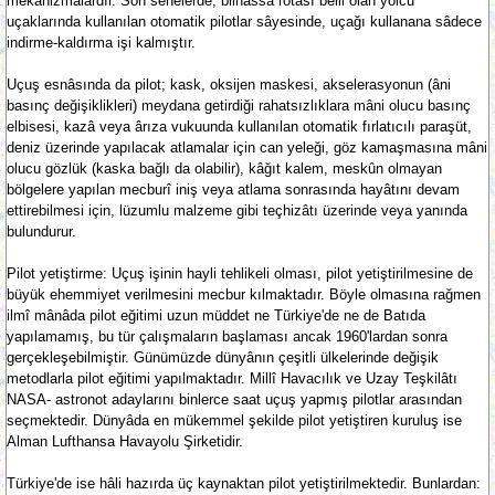
mekanizmalardır. Son senelerde, bilhassa rotası belli olan yolcu
uçaklarında kullanılan otomatik pilotlar sâyesinde, uçağı kullanana sâdece
indirme-kaldırma işi kalmıştır.
Uçuş esnâsında da pilot; kask, oksijen maskesi, akselerasyonun (âni
basınç değişiklikleri) meydana getirdiği rahatsızlıklara mâni olucu basınç
elbisesi, kazâ veya ârıza vukuunda kullanılan otomatik fırlatıcılı paraşüt,
deniz üzerinde yapılacak atlamalar için can yeleği, göz kamaşmasına mâni
olucu gözlük (kaska bağlı da olabilir), kâğıt kalem, meskûn olmayan
bölgelere yapılan mecburî iniş veya atlama sonrasında hayâtını devam
ettirebilmesi için, lüzumlu malzeme gibi teçhizâtı üzerinde veya yanında
bulundurur.
Pilot yetiştirme: Uçuş işinin hayli tehlikeli olması, pilot yetiştirilmesine de
büyük ehemmiyet verilmesini mecbur kılmaktadır. Böyle olmasına rağmen
ilmî mânâda pilot eğitimi uzun müddet ne Türkiye'de ne de Batıda
yapılamamış, bu tür çalışmaların başlaması ancak 1960'lardan sonra
gerçekleşebilmiştir. Günümüzde dünyânın çeşitli ülkelerinde değişik
metodlarla pilot eğitimi yapılmaktadır. Millî Havacılık ve Uzay Teşkilâtı
NASA- astronot adaylarını binlerce saat uçuş yapmış pilotlar arasından
seçmektedir. Dünyâda en mükemmel şekilde pilot yetiştiren kuruluş ise
Alman Lufthansa Havayolu Şirketidir.
Türkiye'de ise hâli hazırda üç kaynaktan pilot yetiştirilmektedir. Bunlardan: