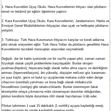
1. Hava Kuvvetleri Uçuş Okulu: Hava Kuvvetlerinin ihtiyacı olan pilotların
temel ve tekâmül jet eğitim öğretimini yaptırır.
2. Kara Kuvvetleri Uçuş Okulu: Kara Kuvvetlerinin, Jandarma'nın, Harita ve
Emniyet Genel Müdürlüklerinin ihtiyaçları olan uçak ve helikopter pilotlarını
yetiştirir.
3. Türkkuşu: Türk Hava Kurumunun ihtiyacını karşılar ve kendi adlarına
pilot olmak isteyenleri eğitir. Türk Hava Yolları da pilotlarını genellikle Hava
Kuvvetlerinin tecrübeli mensupları arasından seçmektedir.
Değişik, dar bir kabin içerisinde zor bir vazîfe yapan pilot, zaman zaman
fizyolojik olarak çeşitli problemlerle karşılaşabilir. Bunlar oksijen
azalması(hipoksi), heyecana bağlı olarak nefes alma sayısı ve derinliğinin
artması (hipervantilasyon), âni yükseliş, düşüşler netîcesi göz kararması
ve şuur kaybı, gece ve bulut içi uçuşlarında mekana zuhûr eden denge
cihazının (vestibül) yanılması ve buna bağlı olarak intibaksızlık
hissedilmesi (vertigo) gibi rahatsızlıklardır. Bunlar istenmeyen fakat
ekseriyette ortaya çıkmasına mâni olunamayan durumlar olduğundan,
pilotun kendisini böyle durumlara rûhî olarak hazırlaması îcâb eder.
Pilotun tahminen 1 saat 15 dakikalık (1 sortilik) uçuşta kaybettiği enerji,
mâden işçisinin bir günde kaybettiği enerjiye eşittir.