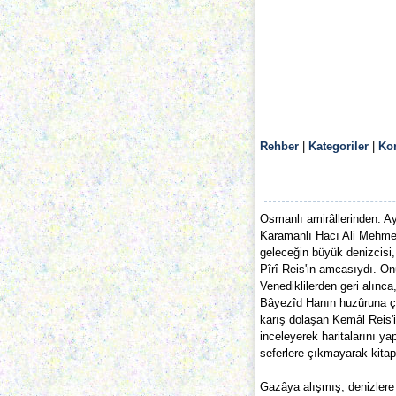
Rehber
|
Kategoriler
|
Ko
Osmanlı amirâllerinden. Ay
Karamanlı Hacı Ali Mehmed'
geleceğin büyük denizcisi
Pîrî Reis'in amcasıydı. On
Venediklilerden geri alınca
Bâyezîd Hanın huzûruna çık
karış dolaşan Kemâl Reis'i
inceleyerek haritalarını ya
seferlere çıkmayarak kitap 
Gazâya alışmış, denizlere 