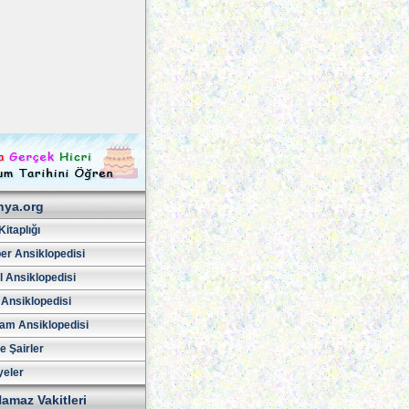
hya.org
Kitaplığı
er Ansiklopedisi
l Ansiklopedisi
 Ansiklopedisi
am Ansiklopedisi
ve Şairler
yeler
amaz Vakitleri