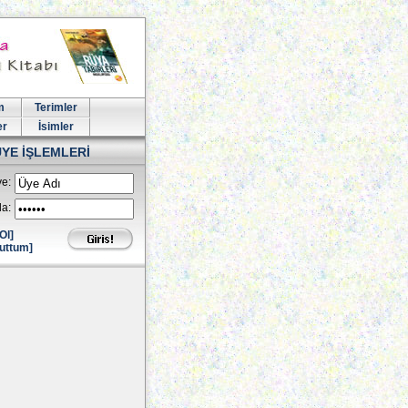
m
Terimler
er
İsimler
ÜYE İŞLEMLERİ
e:
la:
Ol]
uttum]