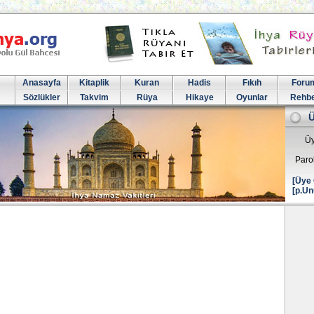
Anasayfa
Kitaplik
Kuran
Hadis
Fıkıh
Foru
Sözlükler
Takvim
Rüya
Hikaye
Oyunlar
Rehb
Üy
Paro
[Üye 
[p.Un