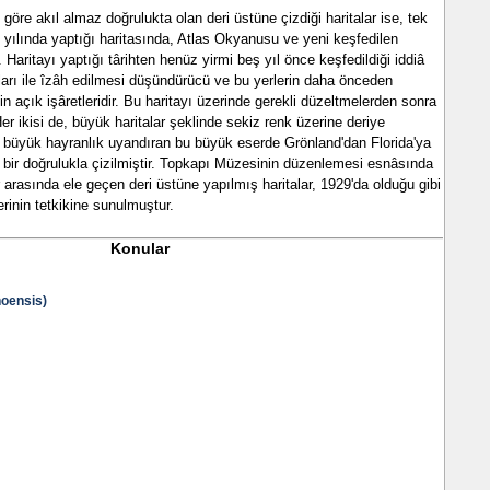
 göre akıl almaz doğrulukta olan deri üstüne çizdiği haritalar ise, tek
3 yılında yaptığı haritasında, Atlas Okyanusu ve yeni keşfedilen
Haritayı yaptığı târihten henüz yirmi beş yıl önce keşfedildiği iddiâ
tları ile îzâh edilmesi düşündürücü ve bu yerlerin daha önceden
nin açık işâretleridir. Bu haritayı üzerinde gerekli düzeltmelerden sonra
er ikisi de, büyük haritalar şeklinde sekiz renk üzerine deriye
a büyük hayranlık uyandıran bu büyük eserde Grönland'dan Florida'ya
 bir doğrulukla çizilmiştir. Topkapı Müzesinin düzenlemesi esnâsında
er arasında ele geçen deri üstüne yapılmış haritalar, 1929'da olduğu gibi
rinin tetkikine sunulmuştur.
Konular
noensis)