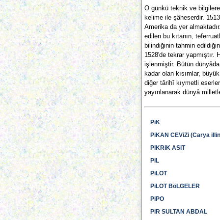
O günkü teknik ve bilgilere
kelime ile şâheserdir. 151
Amerika da yer almaktadır. 
edilen bu kıtanın, teferrua
bilindiğinin tahmin edildiği
1528'de tekrar yapmıştır. H
işlenmiştir. Bütün dünyâd
kadar olan kısımlar, büyük
diğer târihî kıymetli eserl
yayınlanarak dünyâ milletle
PiK
PiKAN CEViZi (Carya illi
PiKRiK ASiT
PiL
PiLOT
PiLOT BöLGELER
PiPO
PiR SULTAN ABDAL