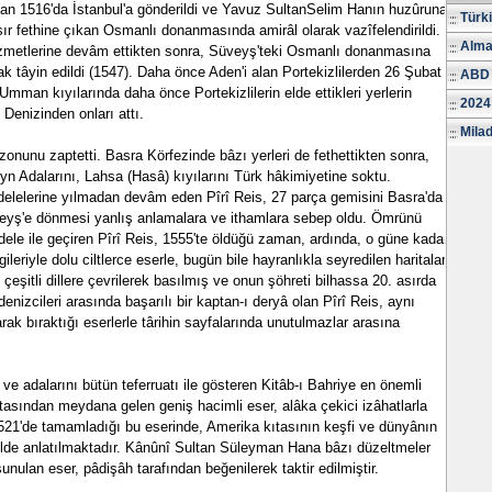
dan 1516'da İstanbul'a gönderildi ve Yavuz SultanSelim Hanın huzûruna
Türk
sır fethine çıkan Osmanlı donanmasında amirâl olarak vazîfelendirildi.
Alma
zmetlerine devâm ettikten sonra, Süveyş'teki Osmanlı donanmasına
ak tâyin edildi (1547). Daha önce Aden'i alan Portekizlilerden 26 Şubat
ABD 
 Umman kıyılarında daha önce Portekizlilerin elde ettikleri yerlerin
2024
Denizinden onları attı.
Milad
zonunu zaptetti. Basra Körfezinde bâzı yerleri de fethettikten sonra,
n Adalarını, Lahsa (Hasâ) kıyılarını Türk hâkimiyetine soktu.
delelerine yılmadan devâm eden Pîrî Reis, 27 parça gemisini Basra'da
üveyş'e dönmesi yanlış anlamalara ve ithamlara sebep oldu. Ömrünü
le ile geçiren Pîrî Reis, 1555'te öldüğü zaman, ardında, o güne kadar
ileriyle dolu ciltlerce eserle, bugün bile hayranlıkla seyredilen haritalar
ri çeşitli dillere çevrilerek basılmış ve onun şöhreti bilhassa 20. asırda
enizcileri arasında başarılı bir kaptan-ı deryâ olan Pîrî Reis, aynı
ak bıraktığı eserlerle târihin sayfalarında unutulmazlar arasına
ı ve adalarını bütün teferruatı ile gösteren Kitâb-ı Bahriye en önemli
itasından meydana gelen geniş hacimli eser, alâka çekici izâhatlarla
 1521'de tamamladığı bu eserinde, Amerika kıtasının keşfi ve dünyânın
ilde anlatılmaktadır. Kânûnî Sultan Süleyman Hana bâzı düzeltmeler
unulan eser, pâdişâh tarafından beğenilerek taktir edilmiştir.