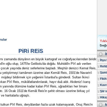
nular
PiRi REiS
İ
nı zamanda dünyânın en büyük kartograf ve coğrafyacılarından biridir.
İhya 
in oğlu olup, 1475'te Gelibolu'da doğdu. Muhiddîn Pîrî adı verilen
Rehb
, çocuk yaşında deniz seferlerine başladı. Meşhûr denizci Kemal Reis,
u yetiştirmeyi tamâmen üzerine alan Kemâl Reis, 1501'de Navarin'i
Şami
, müjdeyi bildirmek için yeğenini İstanbul'a gönderdi. Sultan İkinci
Fikih
an Pîrî Reis, mükâfatlandırılarak, hayır duâ aldı. Akdeniz'i karış
Kavr
n yanında ölümüne kadar kalan Pîrî Reis, uğradıkları her limanı
ptı. 16 Ocak 1511'de Kemâl Reis'in şehit olması üzerine birkaç yıl
Şiir 
ve haritalarla uğraştı.
Hika
tutkun Pîrî Reis, deryâlardan fazla uzak kalamayarak, Oruç Reis'in
N