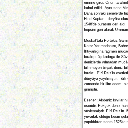
emrine girdi. Onun tarafın
kabul edildi. Aynı sene Mı
Daha sonraki senelerde hi
Hind Kaptan-ı deryâsı olar
1548'de burasını geri aldı.
hepsini geri alarak Umman 
Muskat'taki Portekiz Garni
Katar Yarımadasını, Bahrey
İhtiyârlığına rağmen mücâ
bırakıp, üç kadırga ile S
denizlerde yılmadan mücâde
bilinmeyen birçok deniz bilg
bıraktı. Pîrî Reis'in eserle
dünyâya yayılmıştır. Türk d
zamanda bir ilim adamı olar
girmiştir.
Eserleri: Akdeniz kıyıların
eseridir. Pekçok deniz har
süslenmiştir. Pîrî Reis'in
yuvarlak olduğu kesin şek
yapıldıktan sonra 1525'te s