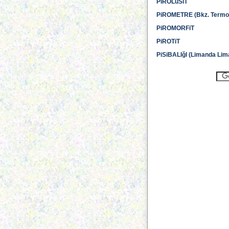
PiROLüSiT
PiROMETRE (Bkz. Termo
PiROMORFiT
PiROTiT
PiSiBALIğI (Limanda Lim