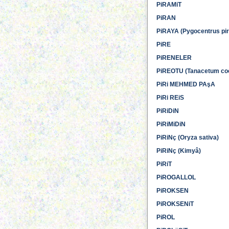
PiRAMiT
PiRAN
PiRAYA (Pygocentrus pi
PiRE
PiRENELER
PiREOTU (Tanacetum co
PiRi MEHMED PAşA
PiRi REiS
PiRiDiN
PiRiMiDiN
PiRiNç (Oryza sativa)
PiRiNç (Kimyâ)
PiRiT
PiROGALLOL
PiROKSEN
PiROKSENiT
PiROL