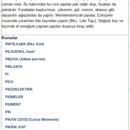
zaman ister. Bu bakımdan bu cins pipolar pek nâdir olup, fiyatları da
pahalıdır. Fundadan başka kiraz, yâsemin, gül, mersin, abanoz gibi
dayanıklı ağaçlardan da yapılır. Memleketimizde pipolar, Eskişehir
civarında çıkartılan lüle taşından yapılır (Bkz. Lüle Taşı). Değişik boy ve
biçimde el emeğiyle yapılan pipolar dışarıya ihraç edilir.
Konular
PIHTILAşMA (Bkz. Kan)
PILSUDSKI, Jozef
PIRASA (Allium porrum)
PIRLANTA
Pi
PiCA
PiEZOELEKTRiK
PiGMELER
PiGMENT
PiK
PiKAN CEViZi (Carya illinoensis)
PiKRiK ASiT