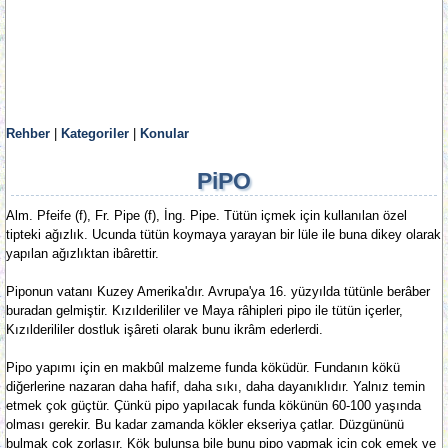
Rehber
|
Kategoriler
|
Konular
PiPO
Alm. Pfeife (f), Fr. Pipe (f), İng. Pipe. Tütün içmek için kullanılan özel
tipteki ağızlık. Ucunda tütün koymaya yarayan bir lüle ile buna dikey olarak
yapılan ağızlıktan ibârettir.
Piponun vatanı Kuzey Amerika'dır. Avrupa'ya 16. yüzyılda tütünle berâber
buradan gelmiştir. Kızılderililer ve Maya râhipleri pipo ile tütün içerler,
Kızılderililer dostluk işâreti olarak bunu ikrâm ederlerdi.
Pipo yapımı için en makbûl malzeme funda köküdür. Fundanın kökü
diğerlerine nazaran daha hafif, daha sıkı, daha dayanıklıdır. Yalnız temin
etmek çok güçtür. Çünkü pipo yapılacak funda kökünün 60-100 yaşında
olması gerekir. Bu kadar zamanda kökler ekseriya çatlar. Düzgününü
bulmak çok zorlaşır. Kök bulunsa bile bunu pipo yapmak için çok emek ve