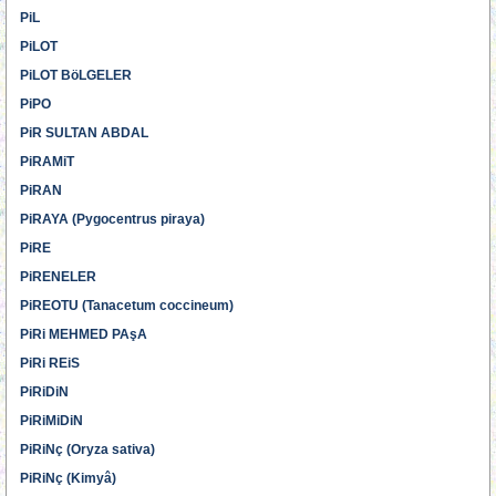
PiL
PiLOT
PiLOT BöLGELER
PiPO
PiR SULTAN ABDAL
PiRAMiT
PiRAN
PiRAYA (Pygocentrus piraya)
PiRE
PiRENELER
PiREOTU (Tanacetum coccineum)
PiRi MEHMED PAşA
PiRi REiS
PiRiDiN
PiRiMiDiN
PiRiNç (Oryza sativa)
PiRiNç (Kimyâ)