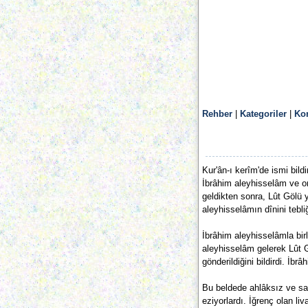
Rehber
|
Kategoriler
|
Ko
Kur'ân-ı kerîm'de ismi bil
İbrâhim aleyhisselâm ve o
geldikten sonra, Lût Gölü
aleyhisselâmın dînini tebliğ
İbrâhim aleyhisselâmla birl
aleyhisselâm gelerek Lût 
gönderildiğini bildirdi. İb
Bu beldede ahlâksız ve sapı
eziyorlardı. İğrenç olan 