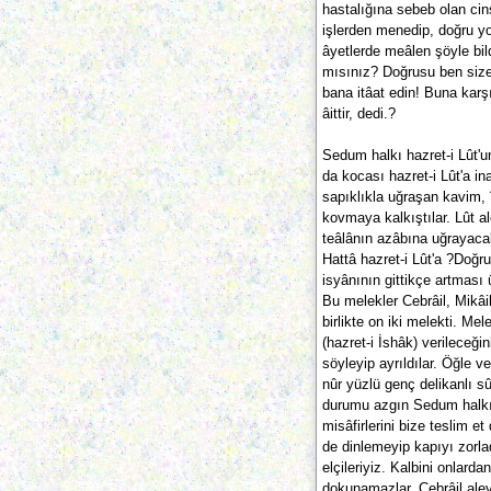
hastalığına sebeb olan cins
işlerden menedip, doğru yo
âyetlerde meâlen şöyle bil
mısınız? Doğrusu ben size 
bana itâat edin! Buna karş
âittir, dedi.?
Sedum halkı hazret-i Lût'u
da kocası hazret-i Lût'a in
sapıklıkla uğraşan kavim, 
kovmaya kalkıştılar. Lût 
teâlânın azâbına uğrayaca
Hattâ hazret-i Lût'a ?Doğr
isyânının gittikçe artması 
Bu melekler Cebrâil, Mikâil
birlikte on iki melekti. Me
(hazret-i İshâk) verileceği
söyleyip ayrıldılar. Öğle 
nûr yüzlü genç delikanlı sû
durumu azgın Sedum halkına
misâfirlerini bize teslim e
de dinlemeyip kapıyı zorla
elçileriyiz. Kalbini onlard
dokunamazlar. Cebrâil aley