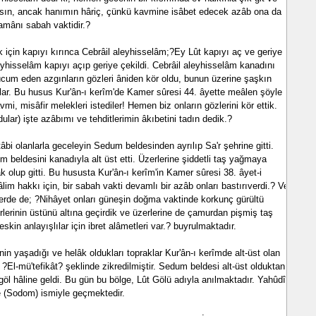
lmasın, ancak hanımın hâriç, çünkü kavmine isâbet edecek azâb ona da
zamânı sabah vaktidir.?
 için kapıyı kırınca Cebrâil aleyhisselâm;?Ey Lût kapıyı aç ve geriye
leyhisselâm kapıyı açıp geriye çekildi. Cebrâil aleyhisselâm kanadını
hücum eden azgınların gözleri âniden kör oldu, bunun üzerine şaşkın
ar. Bu husus Kur'ân-ı kerîm'de Kamer sûresi 44. âyette meâlen şöyle
avmi, misâfir melekleri istediler! Hemen biz onların gözlerini kör ettik.
lar) işte azâbımı ve tehditlerimin âkıbetini tadın dedik.?
âbi olanlarla geceleyin Sedum beldesinden ayrılıp Sa'r şehrine gitti.
 beldesini kanadıyla alt üst etti. Üzerlerine şiddetli taş yağmaya
k olup gitti. Bu hususta Kur'ân-ı kerîm'in Kamer sûresi 38. âyet-i
im hakkı için, bir sabah vakti devamlı bir azâb onları bastırıverdi.? Ve
lerde de; ?Nihâyet onları güneşin doğma vaktinde korkunç gürültü
lerinin üstünü altına geçirdik ve üzerlerine de çamurdan pişmiş taş
skin anlayışlılar için ibret alâmetleri var.? buyrulmaktadır.
in yaşadığı ve helâk oldukları topraklar Kur'ân-ı kerîmde alt-üst olan
l-mü'tefikât? şeklinde zikredilmiştir. Sedum beldesi alt-üst olduktan
 göl hâline geldi. Bu gün bu bölge, Lût Gölü adıyla anılmaktadır. Yahûdî
e (Sodom) ismiyle geçmektedir.