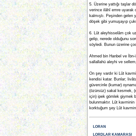
5. Üzerine yattığı taşlar 
verince ilâhî emre uyarak 
kalmıştı. Peşinden gelen ye
döşek gibi yumuşayıp çukur
6. Lût aleyhisselâm çok uz
gelip, nerede olduğunu soru
söyledi. Bunun üzerine ço
Ahmed bin Hanbel ve İbn-i 
sallallahü aleyhi ve selle
On şey vardır ki Lût kavmi
kendisi katar. Bunlar; livâ
güvercinle (kumar) oynamak
(özürsüz) sakal kesmek, (e
için) ipek gömlek giymek 
bulunmaktır. Lût kavminin
korktuğum şey Lût kavmini
LORAN
LORDLAR KAMARASI