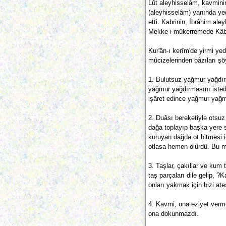
Lût aleyhisselâm, kavmini
(aleyhisselâm) yanında yed
etti. Kabrinin, İbrâhim ale
Mekke-i mükerremede Kâbe 
Kur'ân-ı kerîm'de yirmi ye
mûcizelerinden bâzıları şöy
1. Bulutsuz yağmur yağdırm
yağmur yağdırmasını istedi
işâret edince yağmur yağ
2. Duâsı bereketiyle otsuz 
dağa toplayıp başka yere s
kuruyan dağda ot bitmesi i
otlasa hemen ölürdü. Bu mûc
3. Taşlar, çakıllar ve kum
taş parçaları dile gelip,
onları yakmak için bizi ate
4. Kavmi, ona eziyet vermek
ona dokunmazdı.