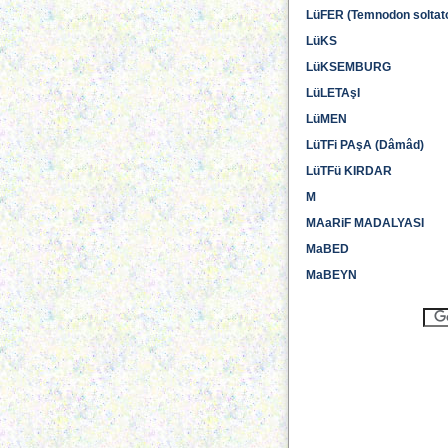
LüFER (Temnodon soltat
LüKS
LüKSEMBURG
LüLETAşI
LüMEN
LüTFi PAşA (Dâmâd)
LüTFü KIRDAR
M
MAaRiF MADALYASI
MaBED
MaBEYN