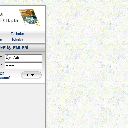
m
Terimler
er
İsimler
ÜYE İŞLEMLERİ
e:
la:
Ol]
uttum]