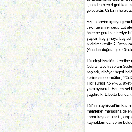
içinizden hiçbiri geri ka
gelecektir. Onların helâk 
Azgın kavim içeriye girmek
çekil gelsinler dedi. Lût a
önlerine gerdi ve içeriye 
şaşkın kaçışmaya başladıl
bildirilmektedir: ?Lût'tan k
(Anadan doğma gibi kör oldu
Lût aleyhisselâm kendine t
Cebrâil aleyhisselâm Sedum
başladı, nihâyet hepsi helâ
kerîmesinde meâlen; ?Celâl
Hicr sûresi 73-74-75. âyet
yakalayıverdi. Hemen şehir
yağdırdık. Elbette bunda ke
Lût'un aleyhisselâm kavmin
memleket mânâsına gelen ?E
sonra kaynarsular fışkırıp
kaynaklarında ise bu beld