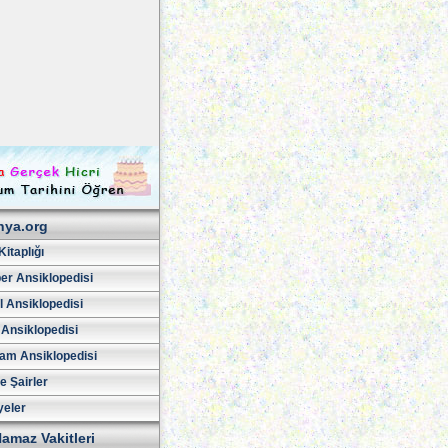
hya.org
Kitaplığı
er Ansiklopedisi
l Ansiklopedisi
 Ansiklopedisi
am Ansiklopedisi
ve Şairler
yeler
amaz Vakitleri