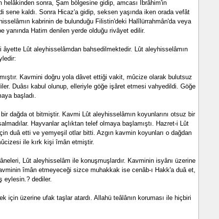
n helâkinden sonra, Şam bölgesine gidip, amcası İbrâhim'in
i sene kaldı. Sonra Hicaz'a gidip, seksen yaşında iken orada vefât
yhisselâmın kabrinin de bulunduğu Filistin'deki Halîlürrahmân'da veya
yanında Hatim denilen yerde olduğu rivâyet edilir.
di âyette Lût aleyhisselâmdan bahsedilmektedir. Lût aleyhisselâmın
ledir:
ıştır. Kavmini doğru yola dâvet ettiği vakit, mûcize olarak bulutsuz
ler. Duâsı kabul olunup, elleriyle göğe işâret etmesi vahyedildi. Göğe
maya başladı.
bir dağda ot bitmiştir. Kavmi Lût aleyhisselâmın koyunlarını otsuz bir
almadılar. Hayvanlar açlıktan telef olmaya başlamıştı. Hazret-i Lût
çin duâ etti ve yemyeşil otlar bitti. Azgın kavmin koyunları o dağdan
izesi ile kırk kişi îmân etmiştir.
 tâneleri, Lût aleyhisselâm ile konuşmuşlardır. Kavminin isyânı üzerine
 ?Kavminin îmân etmeyeceği sizce muhakkak ise cenâb-ı Hakk'a duâ et,
ş eylesin.? dediler.
 için üzerine ufak taşlar atardı. Allahü teâlânın koruması ile hiçbiri