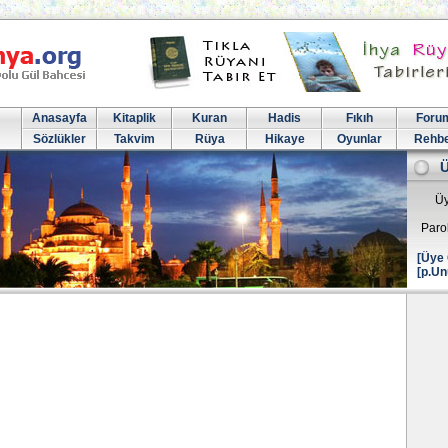
Anasayfa
Kitaplik
Kuran
Hadis
Fıkıh
Foru
Sözlükler
Takvim
Rüya
Hikaye
Oyunlar
Rehb
Üy
Paro
[Üye 
[p.Un