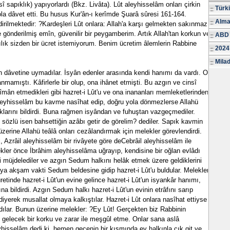
î sapıklık) yapıyorlardı (Bkz. Livâta). Lût aleyhisselâm onları çirkin
Türk
la dâvet etti. Bu husus Kur'ân-ı kerîmde Şuarâ sûresi 161-164.
Alma
dirilmektedir: ?Kardeşleri Lût onlara: Allah'a karşı gelmekten sakınmaz
gönderilmiş emîn, güvenilir bir peygamberim. Artık Allah'tan korkun ve
ABD 
ılık sizden bir ücret istemiyorum. Benim ücretim âlemlerin Rabbine
2024
Milad
n dâvetine uymadılar. İsyân edenler arasında kendi hanımı da vardı. O
anmamıştı. Kâfirlerle bir olup, ona ihânet etmişti. Bu azgın ve cinsî
îmân etmedikleri gibi hazret-i Lût'u ve ona inananları memleketlerinden
aleyhisselâm bu kavme nasîhat edip, doğru yola dönmezlerse Allahü
klarını bildirdi. Buna rağmen isyândan ve fuhuştan vazgeçmediler.
u sözlü isen bahsettiğin azâbı getir de görelim? dediler. Sapık kavmin
üzerine Allahü teâlâ onları cezâlandırmak için melekler görevlendirdi.
, Azrâil aleyhisselâm bir rivâyete göre deCebrâil aleyhisselâm ile
lekler önce İbrâhim aleyhisselâma uğrayıp, kendisine bir oğlan evlâdı
ni müjdelediler ve azgın Sedum halkını helâk etmek üzere geldiklerini
veya akşam vakti Sedum beldesine gidip hazret-i Lût'u buldular. Melekler
retinde hazret-i Lût'un evine gelince hazret-i Lût'un isyankâr hanımı,
 bildirdi. Azgın Sedum halkı hazret-i Lût'un evinin etrâfını sarıp
t diyerek musallat olmaya kalkıştılar. Hazret-i Lût onlara nasîhat ettiyse
dılar. Bunun üzerine melekler: ?Ey Lût! Gerçekten biz Rabbinin
an gelecek bir korku ve zarar ile meşgûl etme. Onlar sana aslâ
hisselâm dedi ki, hemen gecenin bir kısmında ev halkınla çık git ve