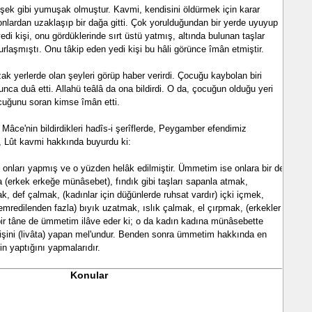
döşek gibi yumuşak olmuştur. Kavmi, kendisini öldürmek için karar
onlardan uzaklaşıp bir dağa gitti. Çok yorulduğundan bir yerde uyuyup
di kişi, onu gördüklerinde sırt üstü yatmış, altında bulunan taşlar
laşmıştı. Onu tâkip eden yedi kişi bu hâli görünce îmân etmiştir.
ak yerlerde olan şeyleri görüp haber verirdi. Çocuğu kaybolan biri
nca duâ etti. Allahü teâlâ da ona bildirdi. O da, çocuğun olduğu yeri
cuğunu soran kimse îmân etti.
Mâce'nin bildirdikleri hadîs-i şerîflerde, Peygamber efendimiz
m, Lût kavmi hakkında buyurdu ki:
 onları yapmış ve o yüzden helâk edilmiştir. Ümmetim ise onlara bir de
ta (erkek erkeğe münâsebet), fındık gibi taşları sapanla atmak,
, def çalmak, (kadınlar için düğünlerde ruhsat vardır) içki içmek,
mredilenden fazla) bıyık uzatmak, ıslık çalmak, el çırpmak, (erkekler
bir tâne de ümmetim ilâve eder ki; o da kadın kadına münâsebette
 işini (livâta) yapan mel'undur. Benden sonra ümmetim hakkında en
n yaptığını yapmalarıdır.
Konular