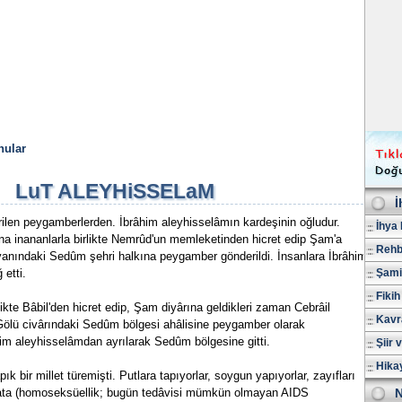
nular
LuT ALEYHiSSELaM
İ
dirilen peygamberlerden. İbrâhim aleyhisselâmın kardeşinin oğludur.
İhya 
na inananlarla birlikte Nemrûd'un memleketinden hicret edip Şam'a
Rehb
 yanındaki Sedûm şehri halkına peygamber gönderildi. İnsanlara İbrâhim
 etti.
Şami
Fikih
ikte Bâbil'den hicret edip, Şam diyârına geldikleri zaman Cebrâil
Kavr
Gölü civârındaki Sedûm bölgesi ahâlisine peygamber olarak
râhim aleyhisselâmdan ayrılarak Sedûm bölgesine gitti.
Şiir 
Hika
k bir millet türemişti. Putlara tapıyorlar, soygun yapıyorlar, zayıfları
livata (homoseksüellik; bugün tedâvisi mümkün olmayan AIDS
N