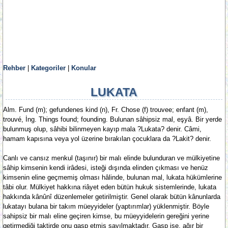
Rehber
|
Kategoriler
|
Konular
LUKATA
Alm. Fund (m); gefundenes kind (n), Fr. Chose (f) trouvee; enfant (m),
trouvé, İng. Things found; founding. Bulunan sâhipsiz mal, eşyâ. Bir yerde
bulunmuş olup, sâhibi bilinmeyen kayıp mala ?Lukata? denir. Câmi,
hamam kapısına veya yol üzerine bırakılan çocuklara da ?Lakit? denir.
Canlı ve cansız menkul (taşınır) bir malı elinde bulunduran ve mülkiyetine
sâhip kimsenin kendi irâdesi, isteği dışında elinden çıkması ve henüz
kimsenin eline geçmemiş olması hâlinde, bulunan mal, lukata hükümlerine
tâbi olur. Mülkiyet hakkına riâyet eden bütün hukuk sistemlerinde, lukata
hakkında kânûnî düzenlemeler getirilmiştir. Genel olarak bütün kânunlarda
lukatayı bulana bir takım müeyyideler (yaptırımlar) yüklenmiştir. Böyle
sahipsiz bir malı eline geçiren kimse, bu müeyyidelerin gereğini yerine
getirmediği taktirde onu gasp etmiş sayılmaktadır. Gasp ise, ağır bir