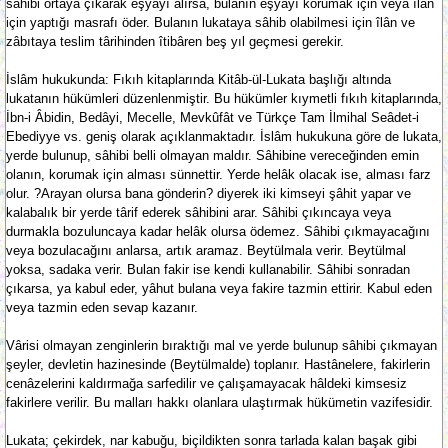
sâhibi ortaya çıkarak eşyâyı alırsa, bulanın eşyâyı korumak için veya îlân
için yaptığı masrafı öder. Bulanın lukataya sâhib olabilmesi için îlân ve
zâbıtaya teslim târihinden îtibâren beş yıl geçmesi gerekir.
İslâm hukukunda: Fıkıh kitaplarında Kitâb-ül-Lukata başlığı altında
lukatanın hükümleri düzenlenmiştir. Bu hükümler kıymetli fıkıh kitaplarında,
İbn-i Âbidin, Bedâyi, Mecelle, Mevkûfât ve Türkçe Tam İlmihal Seâdet-i
Ebediyye vs. geniş olarak açıklanmaktadır. İslâm hukukuna göre de lukata,
yerde bulunup, sâhibi belli olmayan maldır. Sâhibine vereceğinden emin
olanın, korumak için alması sünnettir. Yerde helâk olacak ise, alması farz
olur. ?Arayan olursa bana gönderin? diyerek iki kimseyi şâhit yapar ve
kalabalık bir yerde târif ederek sâhibini arar. Sâhibi çıkıncaya veya
durmakla bozuluncaya kadar helâk olursa ödemez. Sâhibi çıkmayacağını
veya bozulacağını anlarsa, artık aramaz. Beytülmala verir. Beytülmal
yoksa, sadaka verir. Bulan fakir ise kendi kullanabilir. Sâhibi sonradan
çıkarsa, ya kabul eder, yâhut bulana veya fakire tazmin ettirir. Kabul eden
veya tazmin eden sevap kazanır.
Vârisi olmayan zenginlerin bıraktığı mal ve yerde bulunup sâhibi çıkmayan
şeyler, devletin hazinesinde (Beytülmalde) toplanır. Hastânelere, fakirlerin
cenâzelerini kaldırmağa sarfedilir ve çalışamayacak hâldeki kimsesiz
fakirlere verilir. Bu malları hakkı olanlara ulaştırmak hükümetin vazifesidir.
Lukata; çekirdek, nar kabuğu, biçildikten sonra tarlada kalan başak gibi