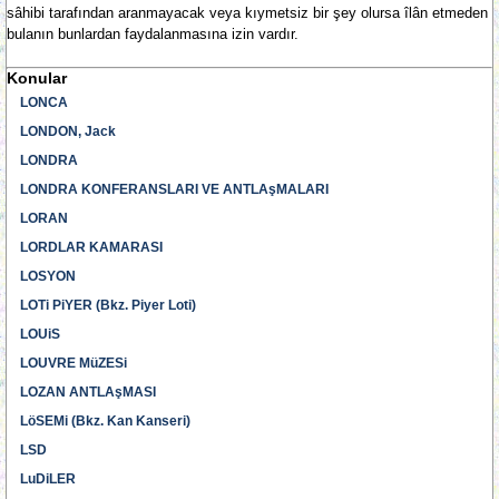
sâhibi tarafından aranmayacak veya kıymetsiz bir şey olursa îlân etmeden
bulanın bunlardan faydalanmasına izin vardır.
Konular
LONCA
LONDON, Jack
LONDRA
LONDRA KONFERANSLARI VE ANTLAşMALARI
LORAN
LORDLAR KAMARASI
LOSYON
LOTi PiYER (Bkz. Piyer Loti)
LOUiS
LOUVRE MüZESi
LOZAN ANTLAşMASI
LöSEMi (Bkz. Kan Kanseri)
LSD
LuDiLER