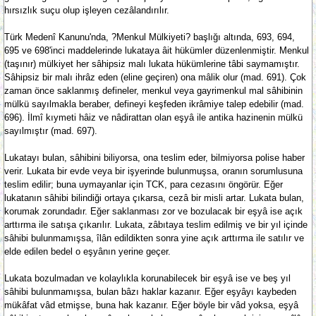
hırsızlık suçu olup işleyen cezâlandırılır.
Türk Medenî Kanunu'nda, ?Menkul Mülkiyeti? başlığı altında, 693, 694,
695 ve 698'inci maddelerinde lukataya âit hükümler düzenlenmiştir. Menkul
(taşınır) mülkiyet her sâhipsiz malı lukata hükümlerine tâbi saymamıştır.
Sâhipsiz bir malı ihrâz eden (eline geçiren) ona mâlik olur (mad. 691). Çok
zaman önce saklanmış defineler, menkul veya gayrimenkul mal sâhibinin
mülkü sayılmakla beraber, defineyi keşfeden ikrâmiye talep edebilir (mad.
696). İlmî kıymeti hâiz ve nâdirattan olan eşyâ ile antika hazinenin mülkü
sayılmıştır (mad. 697).
Lukatayı bulan, sâhibini biliyorsa, ona teslim eder, bilmiyorsa polise haber
verir. Lukata bir evde veya bir işyerinde bulunmuşsa, oranın sorumlusuna
teslim edilir; buna uymayanlar için TCK, para cezasını öngörür. Eğer
lukatanın sâhibi bilindiği ortaya çıkarsa, cezâ bir misli artar. Lukata bulan,
korumak zorundadır. Eğer saklanması zor ve bozulacak bir eşyâ ise açık
arttırma ile satışa çıkarılır. Lukata, zâbıtaya teslim edilmiş ve bir yıl içinde
sâhibi bulunmamışsa, îlân edildikten sonra yine açık arttırma ile satılır ve
elde edilen bedel o eşyânın yerine geçer.
Lukata bozulmadan ve kolaylıkla korunabilecek bir eşyâ ise ve beş yıl
sâhibi bulunmamışsa, bulan bâzı haklar kazanır. Eğer eşyâyı kaybeden
mükâfat vâd etmişse, buna hak kazanır. Eğer böyle bir vâd yoksa, eşyâ