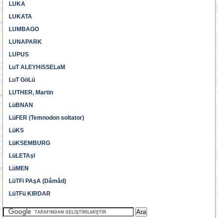
LUKA
LUKATA
LUMBAGO
LUNAPARK
LUPUS
LuT ALEYHiSSELaM
LuT GöLü
LUTHER, Martin
LüBNAN
LüFER (Temnodon soltator)
LüKS
LüKSEMBURG
LüLETAşI
LüMEN
LüTFi PAşA (Dâmâd)
LüTFü KIRDAR