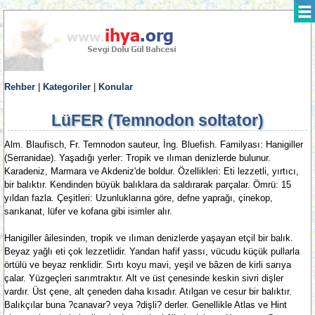
Rehber
|
Kategoriler
|
Konular
LüFER (Temnodon soltator)
Alm. Blaufisch, Fr. Temnodon sauteur, İng. Bluefish. Familyası: Hanigiller
(Serranidae). Yaşadığı yerler: Tropik ve ılıman denizlerde bulunur.
Karadeniz, Marmara ve Akdeniz'de boldur. Özellikleri: Eti lezzetli, yırtıcı,
bir balıktır. Kendinden büyük balıklara da saldırarak parçalar. Ömrü: 15
yıldan fazla. Çeşitleri: Uzunluklarına göre, defne yaprağı, çinekop,
sarıkanat, lüfer ve kofana gibi isimler alır.
Hanigiller âilesinden, tropik ve ılıman denizlerde yaşayan etçil bir balık.
Beyaz yağlı eti çok lezzetlidir. Yandan hafif yassı, vücudu küçük pullarla
örtülü ve beyaz renklidir. Sırtı koyu mavi, yeşil ve bâzen de kirli sarıya
çalar. Yüzgeçleri sarımtraktır. Alt ve üst çenesinde keskin sivri dişler
vardır. Üst çene, alt çeneden daha kısadır. Atılgan ve cesur bir balıktır.
Balıkçılar buna ?canavar? veya ?dişli? derler. Genellikle Atlas ve Hint