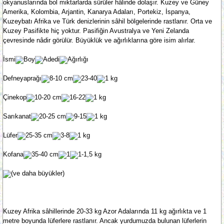
okyanuslarında bol miktarlarda sürüler hâlinde dolaşır. Kuzey ve Güney
Amerika, Kolombia, Arjantin, Kanarya Adaları, Portekiz, İspanya,
Kuzeybatı Afrika ve Türk denizlerinin sâhil bölgelerinde rastlanır. Orta ve
Kuzey Pasifikte hiç yoktur. Pasifiğin Avustralya ve Yeni Zelanda
çevresinde nâdir görülür. Büyüklük ve ağırlıklarına göre isim alırlar.
İsmi
Boy
Adedi
Ağırlığı
Defneyaprağı
8-10 cm
23-40
1 kg
Çinekop
10-20 cm
16-22
1 kg
Sarıkanat
20-25 cm
9-15
1 kg
Lüfer
25-35 cm
3-8
1 kg
Kofana
35-40 cm
1
1-1,5 kg
(ve daha büyükler)
Kuzey Afrika sâhillerinde 20-33 kg Azor Adalarında 11 kg ağırlıkta ve 1
metre boyunda lüferlere rastlanır. Ancak yurdumuzda bulunan lüferlerin