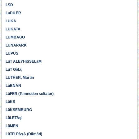
LSD
LuDiLER
LUKA
LUKATA
LUMBAGO
LUNAPARK
LUPUS
LuT ALEYHiSSELaM
LuT GöLü
LUTHER, Martin
LüBNAN
LüFER (Temnodon soltator)
LüKS
LüKSEMBURG
LüLETAşI
LüMEN
LüTFi PAşA (Dâmâd)