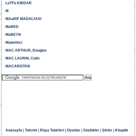
LüTFü KIRDAR
M
MAaRiF MADALYASI
MaBED
MaBEYN
Mabetinci
MAC ARTHUR, Douglas
MAC LAURiN, Colin
MACARiSTAN
Anasayfa
|
Takvim
|
Rüya Tabirleri
|
Oyunlar
|
Sözlükler
|
Şiirler
|
Kitaplık