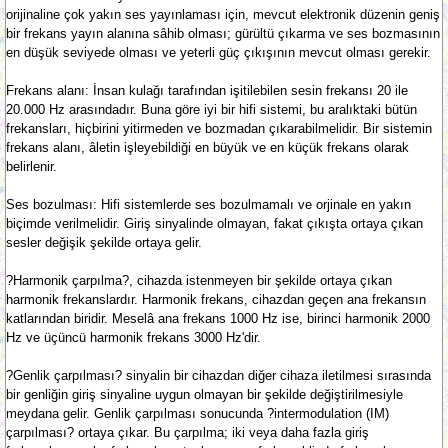
orijinaline çok yakın ses yayınlaması için, mevcut elektronik düzenin geniş
bir frekans yayın alanına sâhib olması; gürültü çıkarma ve ses bozmasının
en düşük seviyede olması ve yeterli güç çıkışının mevcut olması gerekir.
Frekans alanı: İnsan kulağı tarafından işitilebilen sesin frekansı 20 ile
20.000 Hz arasındadır. Buna göre iyi bir hifi sistemi, bu aralıktaki bütün
frekansları, hiçbirini yitirmeden ve bozmadan çıkarabilmelidir. Bir sistemin
frekans alanı, âletin işleyebildiği en büyük ve en küçük frekans olarak
belirlenir.
Ses bozulması: Hifi sistemlerde ses bozulmamalı ve orjinale en yakın
biçimde verilmelidir. Giriş sinyalinde olmayan, fakat çıkışta ortaya çıkan
sesler değişik şekilde ortaya gelir.
?Harmonik çarpılma?, cihazda istenmeyen bir şekilde ortaya çıkan
harmonik frekanslardır. Harmonik frekans, cihazdan geçen ana frekansın
katlarından biridir. Meselâ ana frekans 1000 Hz ise, birinci harmonik 2000
Hz ve üçüncü harmonik frekans 3000 Hz'dir.
?Genlik çarpılması? sinyalin bir cihazdan diğer cihaza iletilmesi sırasında
bir genliğin giriş sinyaline uygun olmayan bir şekilde değiştirilmesiyle
meydana gelir. Genlik çarpılması sonucunda ?intermodulation (IM)
çarpılması? ortaya çıkar. Bu çarpılma; iki veya daha fazla giriş