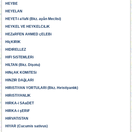
HEYBE
HEYELAN
HEYET-i aYaN (Bkz. ayân Meclisi)
HEYKEL VE HEYKELCiLiK
HEZaRFEN AHMED çELEBi
HIçKIRIK
HIDIRELLEZ
HIFI SiSTEMLERi
HILTAN (Bkz. Dişotu)
HINçAK KOMiTESi
HINZIR DAğLARI
HIRiSTiYAN YORTULARI (Bkz. Hıristiyanlık)
HIRiSTiYANLIK
HIRKA-i SAaDET
HIRKA-i şERiF
HIRVATiSTAN
HIYAR (Cucumis sativus)