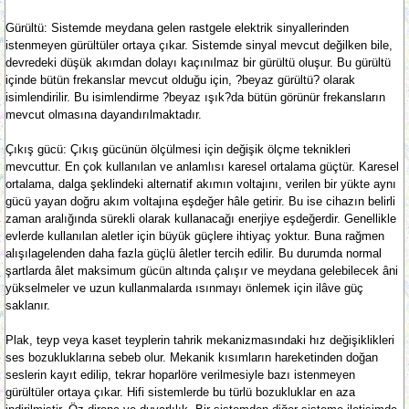
Gürültü: Sistemde meydana gelen rastgele elektrik sinyallerinden
istenmeyen gürültüler ortaya çıkar. Sistemde sinyal mevcut değilken bile,
devredeki düşük akımdan dolayı kaçınılmaz bir gürültü oluşur. Bu gürültü
içinde bütün frekanslar mevcut olduğu için, ?beyaz gürültü? olarak
isimlendirilir. Bu isimlendirme ?beyaz ışık?da bütün görünür frekansların
mevcut olmasına dayandırılmaktadır.
Çıkış gücü: Çıkış gücünün ölçülmesi için değişik ölçme teknikleri
mevcuttur. En çok kullanılan ve anlamlısı karesel ortalama güçtür. Karesel
ortalama, dalga şeklindeki alternatif akımın voltajını, verilen bir yükte aynı
gücü yayan doğru akım voltajına eşdeğer hâle getirir. Bu ise cihazın belirli
zaman aralığında sürekli olarak kullanacağı enerjiye eşdeğerdir. Genellikle
evlerde kullanılan aletler için büyük güçlere ihtiyaç yoktur. Buna rağmen
alışılagelenden daha fazla güçlü âletler tercih edilir. Bu durumda normal
şartlarda âlet maksimum gücün altında çalışır ve meydana gelebilecek âni
yükselmeler ve uzun kullanmalarda ısınmayı önlemek için ilâve güç
saklanır.
Plak, teyp veya kaset teyplerin tahrik mekanizmasındaki hız değişiklikleri
ses bozukluklarına sebeb olur. Mekanik kısımların hareketinden doğan
seslerin kayıt edilip, tekrar hoparlöre verilmesiyle bazı istenmeyen
gürültüler ortaya çıkar. Hifi sistemlerde bu türlü bozukluklar en aza