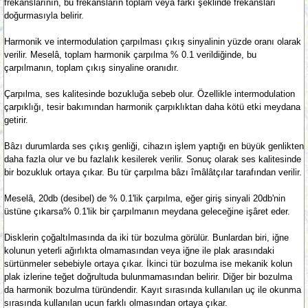
frekanslarının, bu frekansların toplam veya farkı şeklinde frekansları
doğurmasıyla belirir.
Harmonik ve intermodulation çarpılması çıkış sinyalinin yüzde oranı olarak
verilir. Meselâ, toplam harmonik çarpılma % 0.1 verildiğinde, bu
çarpılmanın, toplam çıkış sinyaline oranıdır.
Çarpılma, ses kalitesinde bozukluğa sebeb olur. Özellikle intermodulation
çarpıklığı, tesir bakımından harmonik çarpıklıktan daha kötü etki meydana
getirir.
Bâzı durumlarda ses çıkış genliği, cihazın işlem yaptığı en büyük genlikten
daha fazla olur ve bu fazlalık kesilerek verilir. Sonuç olarak ses kalitesinde
bir bozukluk ortaya çıkar. Bu tür çarpılma bâzı îmâlâtçılar tarafından verilir.
Meselâ, 20db (desibel) de % 0.1'lik çarpılma, eğer giriş sinyali 20db'nin
üstüne çıkarsa% 0.1'lik bir çarpılmanın meydana geleceğine işâret eder.
Disklerin çoğaltılmasında da iki tür bozulma görülür. Bunlardan biri, iğne
kolunun yeterli ağırlıkta olmamasından veya iğne ile plak arasındaki
sürtünmeler sebebiyle ortaya çıkar. İkinci tür bozulma ise mekanik kolun
plak izlerine teğet doğrultuda bulunmamasından belirir. Diğer bir bozulma
da harmonik bozulma türündendir. Kayıt sırasında kullanılan uç ile okunma
sırasında kullanılan ucun farklı olmasından ortaya çıkar.