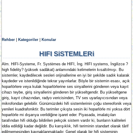
Rehber
|
Kategoriler
|
Konular
HIFI SiSTEMLERi
Alm. HIFI-Systeme, Fr. Systèmes de HIFI, İng. HIFI systems, İngilizce ?
high fidelity? (yüksek sadâkat) anlamındaki kelimelerin kısaltılmışı. Bu
sistemler, kaydedilecek sesleri orijinallerine en iyi bir şekilde sadık kalarak
kaydeder ve istenildiğinde tekrar yayınlarlar. Böyle bir sistemin esası, açık
hoparlörlere veya kulak hoparlörlerine ses sinyallerini gönderen veya kayıt
cihazı teybe, giriş sinyallerini gönderen bir yükseltgendir. Bu yükseltgene
giriş, kayıt cihazından, radyo vericisinden, TV ses uyarlayıcısından veya
mikrofondan gelebilir. Günümüzdeki hifi sistemlerinin çoğu stereofonik veya
yenileri kuadrafoniktir. Bu terimler çıkışta sesin iki hoparlörle mi yoksa dört
hoparlörle mi dışarıya verildiğine işaret eder. Piyasada, imalatçıları
tarafından hifi olduğu bildirilen pekçok sistem vardır ki, bunların kaliteleri
iddia edildiği kadar değildir. Bu karışıklık, hifi teriminin standart olarak târif
edilmemesinden kaynaklanmaktadır. Genel olarak bir hifi sisteminin