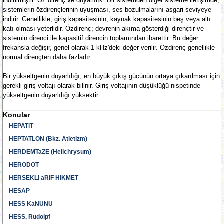
indirilmiştir. Öz direnç ve duyarlılık. Bir sistemden diğer sisteme iletişimde,
sistemlerin özdirençlerinin uyuşması, ses bozulmalarını asgari seviyeye
indirir. Genellikle, giriş kapasitesinin, kaynak kapasitesinin beş veya altı
katı olması yeterlidir. Özdirenç; devrenin akıma gösterdiği dirençtir ve
sistemin direnci ile kapasitif direncin toplamından ibarettir. Bu değer
frekansla değişir, genel olarak 1 kHz'deki değer verilir. Özdirenç genellikle
normal dirençten daha fazladır.
Bir yükseltgenin duyarlılığı, en büyük çıkış gücünün ortaya çıkarılması için
gerekli giriş voltajı olarak bilinir. Giriş voltajının düşüklüğü nispetinde
yükseltgenin duyarlılığı yüksektir.
Konular
HEPATiT
HEPTATLON (Bkz. Atletizm)
HERDEMTaZE (Helichrysum)
HERODOT
HERSEKLi aRiF HiKMET
HESAP
HESS KaNUNU
HESS, Rudolpf