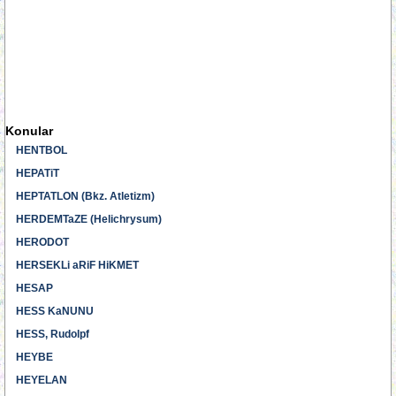
Konular
HENTBOL
HEPATiT
HEPTATLON (Bkz. Atletizm)
HERDEMTaZE (Helichrysum)
HERODOT
HERSEKLi aRiF HiKMET
HESAP
HESS KaNUNU
HESS, Rudolpf
HEYBE
HEYELAN