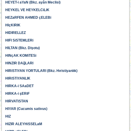
HEYET-i aYaN (Bkz. ayân Meclisi)
HEYKEL VE HEYKELCiLiK
HEZaRFEN AHMED çELEBi
HIçKIRIK
HIDIRELLEZ
HIFI SiSTEMLERi
HILTAN (Bkz. Dişotu)
HINçAK KOMiTESi
HINZIR DAğLARI
HIRiSTiYAN YORTULARI (Bkz. Hıristiyanlık)
HIRiSTiYANLIK
HIRKA-i SAaDET
HIRKA-i şERiF
HIRVATiSTAN
HIYAR (Cucumis sativus)
HIZ
HIZIR ALEYHiSSELaM