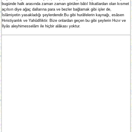
bugünde halk arasında zaman zaman görülen bâtıl îtikatlardan olan kısmet
açılsın diye ağaç dallarına para ve bezler bağlamak gibi işler de,
İslâmiyetin yasakladığı şeylerdendir.Bu gibi hurâfelerin kaynağı, esâsen
Hıristiyanlık ve Yahûdîliktir. Bize onlardan geçen bu gibi şeylerin Hızır ve
İlyâs aleyhimesselâm ile hiçbir alâkası yoktur.