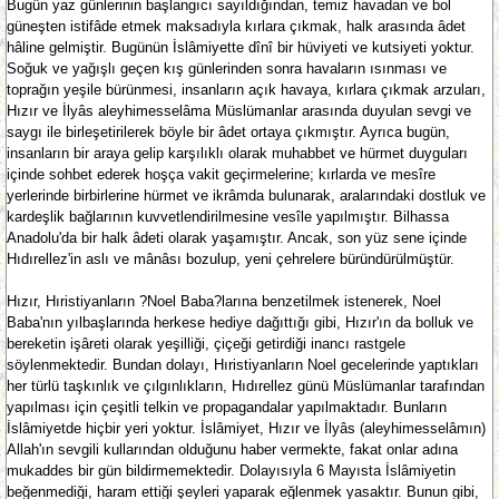
Bugün yaz günlerinin başlangıcı sayıldığından, temiz havadan ve bol
güneşten istifâde etmek maksadıyla kırlara çıkmak, halk arasında âdet
hâline gelmiştir. Bugünün İslâmiyette dînî bir hüviyeti ve kutsiyeti yoktur.
Soğuk ve yağışlı geçen kış günlerinden sonra havaların ısınması ve
toprağın yeşile bürünmesi, insanların açık havaya, kırlara çıkmak arzuları,
Hızır ve İlyâs aleyhimesselâma Müslümanlar arasında duyulan sevgi ve
saygı ile birleşetirilerek böyle bir âdet ortaya çıkmıştır. Ayrıca bugün,
insanların bir araya gelip karşılıklı olarak muhabbet ve hürmet duyguları
içinde sohbet ederek hoşça vakit geçirmelerine; kırlarda ve mesîre
yerlerinde birbirlerine hürmet ve ikrâmda bulunarak, aralarındaki dostluk ve
kardeşlik bağlarının kuvvetlendirilmesine vesîle yapılmıştır. Bilhassa
Anadolu'da bir halk âdeti olarak yaşamıştır. Ancak, son yüz sene içinde
Hıdırellez'in aslı ve mânâsı bozulup, yeni çehrelere büründürülmüştür.
Hızır, Hıristiyanların ?Noel Baba?larına benzetilmek istenerek, Noel
Baba'nın yılbaşlarında herkese hediye dağıttığı gibi, Hızır'ın da bolluk ve
bereketin işâreti olarak yeşilliği, çiçeği getirdiği inancı rastgele
söylenmektedir. Bundan dolayı, Hıristiyanların Noel gecelerinde yaptıkları
her türlü taşkınlık ve çılgınlıkların, Hıdırellez günü Müslümanlar tarafından
yapılması için çeşitli telkin ve propagandalar yapılmaktadır. Bunların
İslâmiyetde hiçbir yeri yoktur. İslâmiyet, Hızır ve İlyâs (aleyhimesselâmın)
Allah'ın sevgili kullarından olduğunu haber vermekte, fakat onlar adına
mukaddes bir gün bildirmemektedir. Dolayısıyla 6 Mayısta İslâmiyetin
beğenmediği, haram ettiği şeyleri yaparak eğlenmek yasaktır. Bunun gibi,