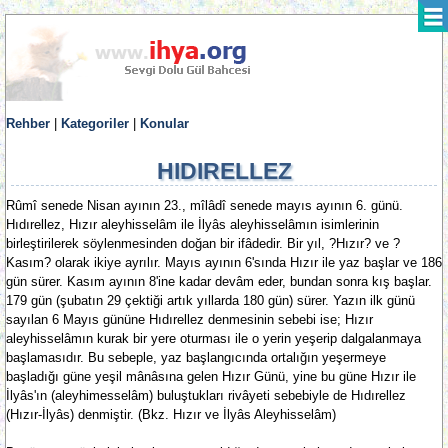
Rehber
|
Kategoriler
|
Konular
HIDIRELLEZ
Rûmî senede Nisan ayının 23., mîlâdî senede mayıs ayının 6. günü.
Hıdırellez, Hızır aleyhisselâm ile İlyâs aleyhisselâmın isimlerinin
birleştirilerek söylenmesinden doğan bir ifâdedir. Bir yıl, ?Hızır? ve ?
Kasım? olarak ikiye ayrılır. Mayıs ayının 6'sında Hızır ile yaz başlar ve 186
gün sürer. Kasım ayının 8'ine kadar devâm eder, bundan sonra kış başlar.
179 gün (şubatın 29 çektiği artık yıllarda 180 gün) sürer. Yazın ilk günü
sayılan 6 Mayıs gününe Hıdırellez denmesinin sebebi ise; Hızır
aleyhisselâmın kurak bir yere oturması ile o yerin yeşerip dalgalanmaya
başlamasıdır. Bu sebeple, yaz başlangıcında ortalığın yeşermeye
başladığı güne yeşil mânâsına gelen Hızır Günü, yine bu güne Hızır ile
İlyâs'ın (aleyhimesselâm) buluştukları rivâyeti sebebiyle de Hıdırellez
(Hızır-İlyâs) denmiştir. (Bkz. Hızır ve İlyâs Aleyhisselâm)