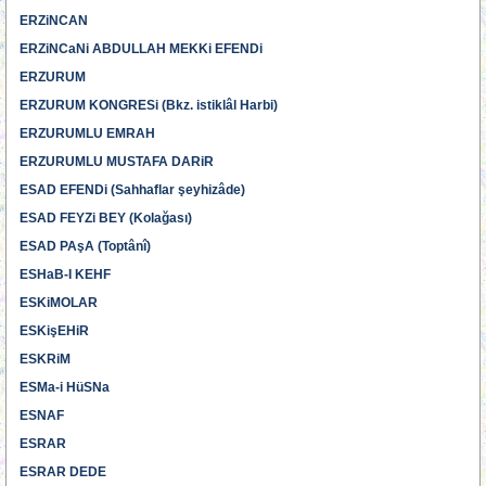
ERZiNCAN
ERZiNCaNi ABDULLAH MEKKi EFENDi
ERZURUM
ERZURUM KONGRESi (Bkz. istiklâl Harbi)
ERZURUMLU EMRAH
ERZURUMLU MUSTAFA DARiR
ESAD EFENDi (Sahhaflar şeyhizâde)
ESAD FEYZi BEY (Kolağası)
ESAD PAşA (Toptânî)
ESHaB-I KEHF
ESKiMOLAR
ESKişEHiR
ESKRiM
ESMa-i HüSNa
ESNAF
ESRAR
ESRAR DEDE