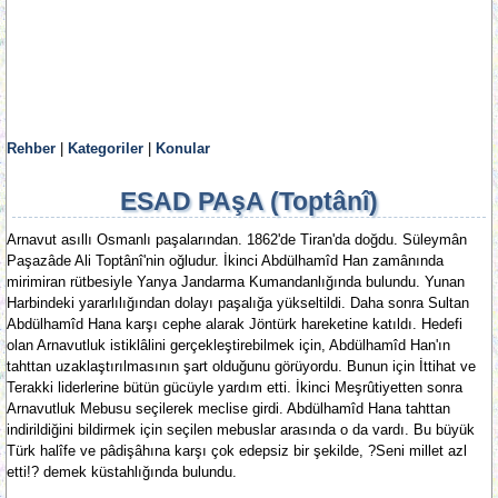
Rehber
|
Kategoriler
|
Konular
ESAD PAşA (Toptânî)
Arnavut asıllı Osmanlı paşalarından. 1862'de Tiran'da doğdu. Süleymân
Paşazâde Ali Toptânî'nin oğludur. İkinci Abdülhamîd Han zamânında
mirimiran rütbesiyle Yanya Jandarma Kumandanlığında bulundu. Yunan
Harbindeki yararlılığından dolayı paşalığa yükseltildi. Daha sonra Sultan
Abdülhamîd Hana karşı cephe alarak Jöntürk hareketine katıldı. Hedefi
olan Arnavutluk istiklâlini gerçekleştirebilmek için, Abdülhamîd Han'ın
tahttan uzaklaştırılmasının şart olduğunu görüyordu. Bunun için İttihat ve
Terakki liderlerine bütün gücüyle yardım etti. İkinci Meşrûtiyetten sonra
Arnavutluk Mebusu seçilerek meclise girdi. Abdülhamîd Hana tahttan
indirildiğini bildirmek için seçilen mebuslar arasında o da vardı. Bu büyük
Türk halîfe ve pâdişâhına karşı çok edepsiz bir şekilde, ?Seni millet azl
etti!? demek küstahlığında bulundu.