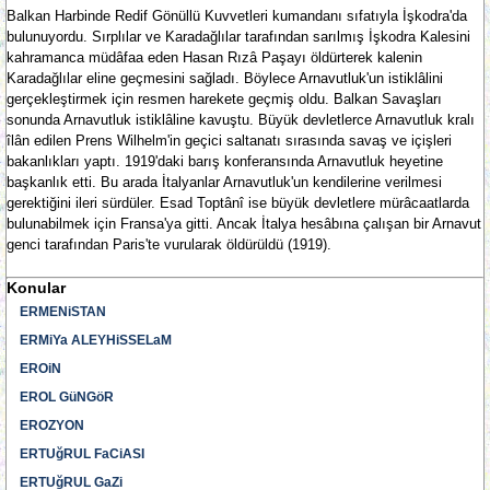
Balkan Harbinde Redif Gönüllü Kuvvetleri kumandanı sıfatıyla İşkodra'da
bulunuyordu. Sırplılar ve Karadağlılar tarafından sarılmış İşkodra Kalesini
kahramanca müdâfaa eden Hasan Rızâ Paşayı öldürterek kalenin
Karadağlılar eline geçmesini sağladı. Böylece Arnavutluk'un istiklâlini
gerçekleştirmek için resmen harekete geçmiş oldu. Balkan Savaşları
sonunda Arnavutluk istiklâline kavuştu. Büyük devletlerce Arnavutluk kralı
îlân edilen Prens Wilhelm'in geçici saltanatı sırasında savaş ve içişleri
bakanlıkları yaptı. 1919'daki barış konferansında Arnavutluk heyetine
başkanlık etti. Bu arada İtalyanlar Arnavutluk'un kendilerine verilmesi
gerektiğini ileri sürdüler. Esad Toptânî ise büyük devletlere mürâcaatlarda
bulunabilmek için Fransa'ya gitti. Ancak İtalya hesâbına çalışan bir Arnavut
genci tarafından Paris'te vurularak öldürüldü (1919).
Konular
ERMENiSTAN
ERMiYa ALEYHiSSELaM
EROiN
EROL GüNGöR
EROZYON
ERTUğRUL FaCiASI
ERTUğRUL GaZi