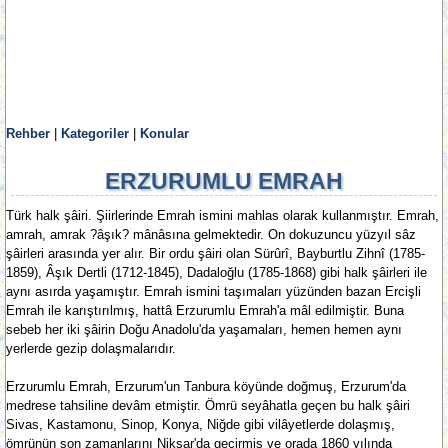
Rehber
|
Kategoriler
|
Konular
ERZURUMLU EMRAH
Türk halk şâiri. Şiirlerinde Emrah ismini mahlas olarak kullanmıştır. Emrah,
amrah, amrak ?âşık? mânâsına gelmektedir. On dokuzuncu yüzyıl sâz
şâirleri arasında yer alır. Bir ordu şâiri olan Sürûrî, Bayburtlu Zihnî (1785-
1859), Âşık Dertli (1712-1845), Dadaloğlu (1785-1868) gibi halk şâirleri ile
aynı asırda yaşamıştır. Emrah ismini taşımaları yüzünden bazan Ercişli
Emrah ile karıştırılmış, hattâ Erzurumlu Emrah'a mâl edilmiştir. Buna
sebeb her iki şâirin Doğu Anadolu'da yaşamaları, hemen hemen aynı
yerlerde gezip dolaşmalarıdır.
Erzurumlu Emrah, Erzurum'un Tanbura köyünde doğmuş, Erzurum'da
medrese tahsiline devâm etmiştir. Ömrü seyâhatla geçen bu halk şâiri
Sivas, Kastamonu, Sinop, Konya, Niğde gibi vilâyetlerde dolaşmış,
ömrünün son zamanlarını Niksar'da geçirmiş ve orada 1860 yılında