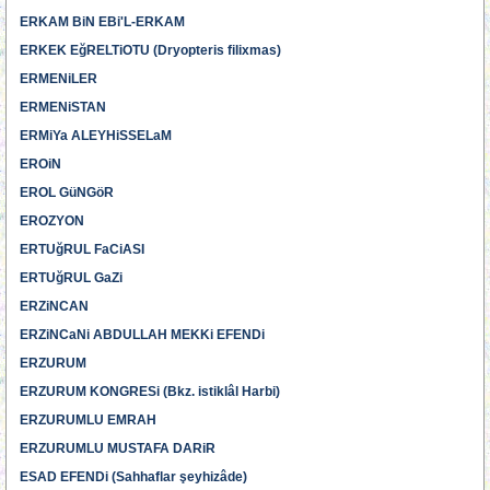
ERKAM BiN EBi'L-ERKAM
ERKEK EğRELTiOTU (Dryopteris filixmas)
ERMENiLER
ERMENiSTAN
ERMiYa ALEYHiSSELaM
EROiN
EROL GüNGöR
EROZYON
ERTUğRUL FaCiASI
ERTUğRUL GaZi
ERZiNCAN
ERZiNCaNi ABDULLAH MEKKi EFENDi
ERZURUM
ERZURUM KONGRESi (Bkz. istiklâl Harbi)
ERZURUMLU EMRAH
ERZURUMLU MUSTAFA DARiR
ESAD EFENDi (Sahhaflar şeyhizâde)