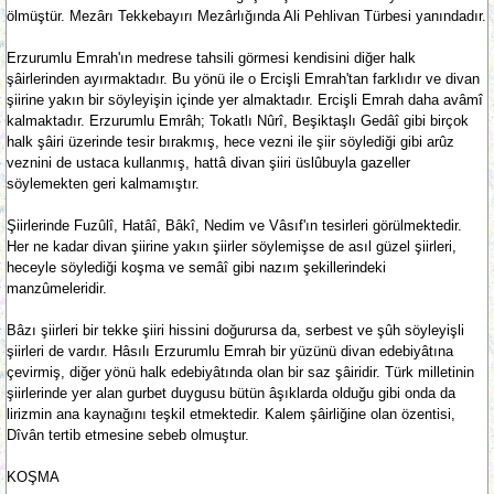
ölmüştür. Mezârı Tekkebayırı Mezârlığında Ali Pehlivan Türbesi yanındadır.
Erzurumlu Emrah'ın medrese tahsili görmesi kendisini diğer halk
şâirlerinden ayırmaktadır. Bu yönü ile o Ercişli Emrah'tan farklıdır ve divan
şiirine yakın bir söyleyişin içinde yer almaktadır. Ercişli Emrah daha avâmî
kalmaktadır. Erzurumlu Emrâh; Tokatlı Nûrî, Beşiktaşlı Gedâî gibi birçok
halk şâiri üzerinde tesir bırakmış, hece vezni ile şiir söylediği gibi arûz
veznini de ustaca kullanmış, hattâ divan şiiri üslûbuyla gazeller
söylemekten geri kalmamıştır.
Şiirlerinde Fuzûlî, Hatâî, Bâkî, Nedim ve Vâsıf'ın tesirleri görülmektedir.
Her ne kadar divan şiirine yakın şiirler söylemişse de asıl güzel şiirleri,
heceyle söylediği koşma ve semâî gibi nazım şekillerindeki
manzûmeleridir.
Bâzı şiirleri bir tekke şiiri hissini doğurursa da, serbest ve şûh söyleyişli
şiirleri de vardır. Hâsılı Erzurumlu Emrah bir yüzünü divan edebiyâtına
çevirmiş, diğer yönü halk edebiyâtında olan bir saz şâiridir. Türk milletinin
şiirlerinde yer alan gurbet duygusu bütün âşıklarda olduğu gibi onda da
lirizmin ana kaynağını teşkil etmektedir. Kalem şâirliğine olan özentisi,
Dîvân tertib etmesine sebeb olmuştur.
KOŞMA