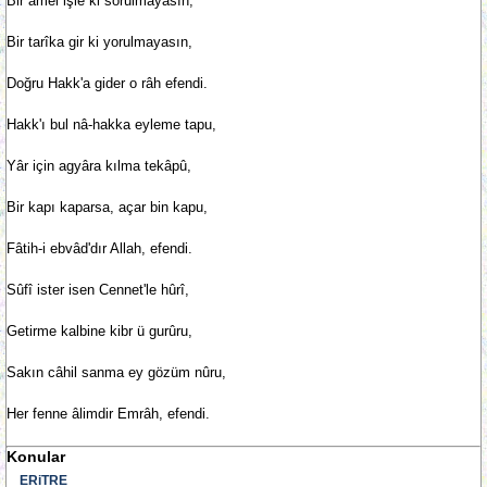
Bir amel işle ki sorulmayasın,
Bir tarîka gir ki yorulmayasın,
Doğru Hakk'a gider o râh efendi.
Hakk'ı bul nâ-hakka eyleme tapu,
Yâr için agyâra kılma tekâpû,
Bir kapı kaparsa, açar bin kapu,
Fâtih-i ebvâd'dır Allah, efendi.
Sûfî ister isen Cennet'le hûrî,
Getirme kalbine kibr ü gurûru,
Sakın câhil sanma ey gözüm nûru,
Her fenne âlimdir Emrâh, efendi.
Konular
ERiTRE