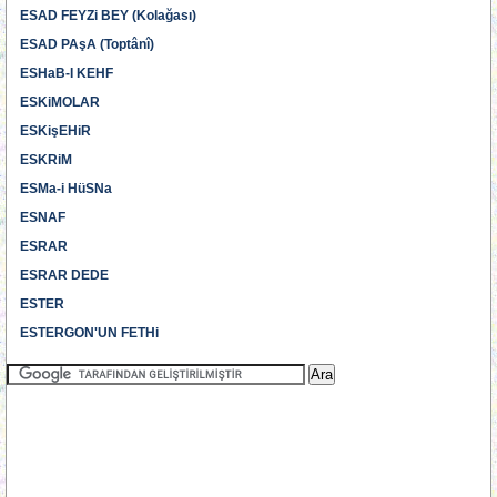
ESAD FEYZi BEY (Kolağası)
ESAD PAşA (Toptânî)
ESHaB-I KEHF
ESKiMOLAR
ESKişEHiR
ESKRiM
ESMa-i HüSNa
ESNAF
ESRAR
ESRAR DEDE
ESTER
ESTERGON'UN FETHi