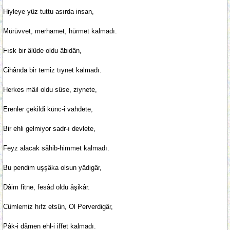
Hiyleye yüz tuttu asırda insan,
Mürüvvet, merhamet, hürmet kalmadı.
Fısk bir âlûde oldu âbidân,
Cihânda bir temiz tıynet kalmadı.
Herkes mâil oldu süse, ziynete,
Erenler çekildi künc-i vahdete,
Bir ehli gelmiyor sadr-ı devlete,
Feyz alacak sâhib-himmet kalmadı.
Bu pendim uşşâka olsun yâdigâr,
Dâim fitne, fesâd oldu âşikâr.
Cümlemiz hıfz etsün, Ol Perverdigâr,
Pâk-i dâmen ehl-i iffet kalmadı.