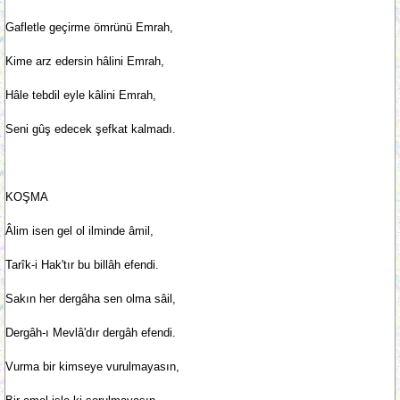
Gafletle geçirme ömrünü Emrah,
Kime arz edersin hâlini Emrah,
Hâle tebdil eyle kâlini Emrah,
Seni gûş edecek şefkat kalmadı.
KOŞMA
Âlim isen gel ol ilminde âmil,
Tarîk-i Hak'tır bu billâh efendi.
Sakın her dergâha sen olma sâil,
Dergâh-ı Mevlâ'dır dergâh efendi.
Vurma bir kimseye vurulmayasın,