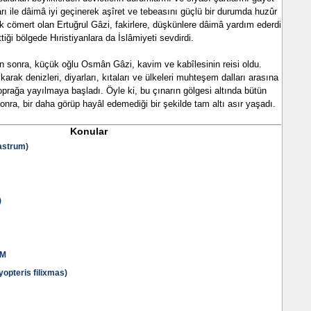
arı ile dâimâ iyi geçinerek aşîret ve tebeasını güçlü bir durumda huzûr
ok cömert olan Ertuğrul Gâzi, fakirlere, düşkünlere dâimâ yardım ederdi.
tiği bölgede Hıristiyanlara da İslâmiyeti sevdirdi.
n sonra, küçük oğlu Osmân Gâzi, kavim ve kabîlesinin reisi oldu.
rak denizleri, diyarları, kıtaları ve ülkeleri muhteşem dalları arasına
oprağa yayılmaya başladı. Öyle ki, bu çınarın gölgesi altında bütün
onra, bir daha görüp hayâl edemediği bir şekilde tam altı asır yaşadı.
Konular
astrum)
)
AM
pteris filixmas)