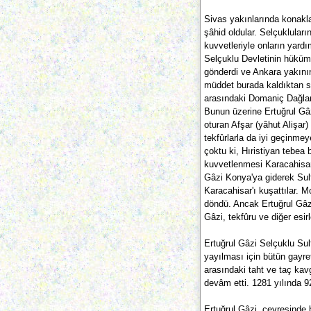
Sivas yakınlarında konakla
şâhid oldular. Selçukluları
kuvvetleriyle onların yard
Selçuklu Devletinin hükümdâ
gönderdi ve Ankara yakının
müddet burada kaldıktan s
arasındaki Domaniç Dağları
Bunun üzerine Ertuğrul Gâz
oturan Afşar (yâhut Alişar) 
tekfûrlarla da iyi geçinmey
çoktu ki, Hıristiyan tebea
kuvvetlenmesi Karacahisar
Gâzi Konya'ya giderek Sult
Karacahisar'ı kuşattılar. M
döndü. Ancak Ertuğrul Gâz
Gâzi, tekfûru ve diğer esir
Ertuğrul Gâzi Selçuklu Sult
yayılması için bütün gayret
arasındaki taht ve taç ka
devâm etti. 1281 yılında 9
Ertuğrul Gâzi, çevresinde b