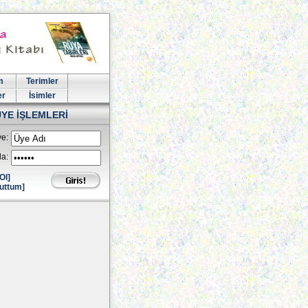
m
Terimler
er
İsimler
ÜYE İŞLEMLERİ
e:
la:
Ol]
uttum]