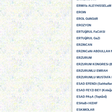
ERMiYa ALEYHiSSELaM
EROiN
EROL GüNGöR
EROZYON
ERTUğRUL FaCiASI
ERTUğRUL GaZi
ERZiNCAN
ERZiNCaNi ABDULLAH 
ERZURUM
ERZURUM KONGRESi (Bkz.
ERZURUMLU EMRAH
ERZURUMLU MUSTAFA 
ESAD EFENDi (Sahhaflar
ESAD FEYZi BEY (Kolağa
ESAD PAşA (Toptânî)
ESHaB-I KEHF
ESKiMOLAR