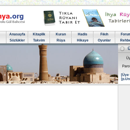
Anasayfa
Kitaplik
Kuran
Hadis
Fıkıh
Foru
Sözlükler
Takvim
Rüya
Hikaye
Oyunlar
Rehb
Üy
Paro
[Üye 
[p.Un