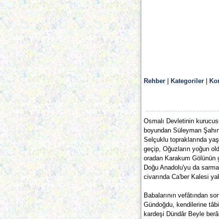
Rehber
|
Kategoriler
|
Ko
Osmalı Devletinin kurucus
boyundan Süleyman Şahın o
Selçuklu topraklarında yaş
geçip, Oğuzların yoğun old
oradan Karakum Gölünün gü
Doğu Anadolu'yu da sarma
civarında Ca'ber Kalesi y
Babalarının vefâtından son
Gündoğdu, kendilerine tâbi 
kardeşi Dündâr Beyle berâb