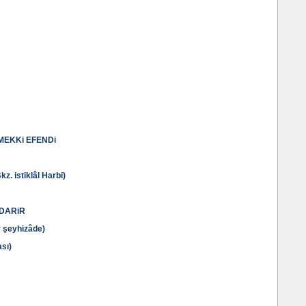
MEKKi EFENDi
 istiklâl Harbi)
DARiR
 şeyhizâde)
sı)