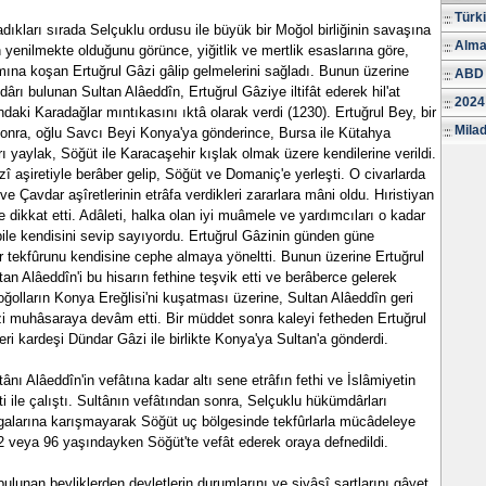
Türk
dıkları sırada Selçuklu ordusu ile büyük bir Moğol birliğinin savaşına
Alma
n yenilmekte olduğunu görünce, yiğitlik ve mertlik esaslarına göre,
ımına koşan Ertuğrul Gâzi gâlip gelmelerini sağladı. Bunun üzerine
ABD 
rı bulunan Sultan Alâeddîn, Ertuğrul Gâziye iltifât ederek hil'at
2024
daki Karadağlar mıntıkasını ıktâ olarak verdi (1230). Ertuğrul Bey, bir
Milad
onra, oğlu Savcı Beyi Konya'ya gönderince, Bursa ile Kütahya
 yaylak, Söğüt ile Karacaşehir kışlak olmak üzere kendilerine verildi.
î aşiretiyle berâber gelip, Söğüt ve Domaniç'e yerleşti. O civarlarda
ve Çavdar aşîretlerinin etrâfa verdikleri zararlara mâni oldu. Hıristiyan
e dikkat etti. Adâleti, halka olan iyi muâmele ve yardımcıları o kadar
 bile kendisini sevip sayıyordu. Ertuğrul Gâzinin günden güne
 tekfûrunu kendisine cephe almaya yöneltti. Bunun üzerine Ertuğrul
an Alâeddîn'i bu hisarın fethine teşvik etti ve berâberce gelerek
oğolların Konya Ereğlisi'ni kuşatması üzerine, Sultan Alâeddîn geri
i muhâsaraya devâm etti. Bir müddet sonra kaleyi fetheden Ertuğrul
leri kardeşi Dündar Gâzi ile birlikte Konya'ya Sultan'a gönderdi.
ânı Alâeddîn'in vefâtına kadar altı sene etrâfın fethi ve İslâmiyetin
i ile çalıştı. Sultânın vefâtından sonra, Selçuklu hükümdârları
vgalarına karışmayarak Söğüt uç bölgesinde tekfûrlarla mücâdeleye
2 veya 96 yaşındayken Söğüt'te vefât ederek oraya defnedildi.
ulunan beyliklerden devletlerin durumlarını ve siyâsî şartlarını gâyet