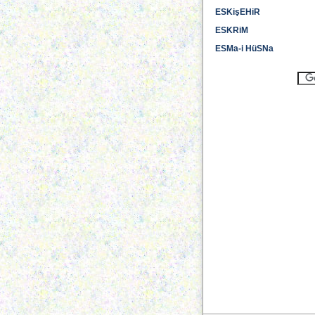
ESKişEHiR
ESKRiM
ESMa-i HüSNa