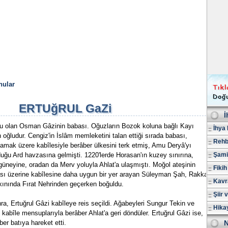
nular
ERTUğRUL GaZi
İ
u olan Osman Gâzinin babası. Oğuzların Bozok koluna bağlı Kayı
İhya 
ğludur. Cengiz'in İslâm memleketini talan ettiği sırada babası,
Rehb
amak üzere kabîlesiyle berâber ülkesini terk etmiş, Amu Deryâ'yı
uğu Ard havzasına gelmişti. 1220'lerde Horasan'ın kuzey sınırına,
Şami
neyine, oradan da Merv yoluyla Ahlat'a ulaşmıştı. Moğol ateşinin
Fikih
sı üzerine kabîlesine daha uygun bir yer arayan Süleyman Şah, Rakka
Kavr
akınında Fırat Nehrinden geçerken boğuldu.
Şiir 
ra, Ertuğrul Gâzi kabîleye reis seçildi. Ağabeyleri Sungur Tekin ve
Hika
kabîle mensuplarıyla berâber Ahlat'a geri döndüler. Ertuğrul Gâzi ise,
er batıya hareket etti.
N