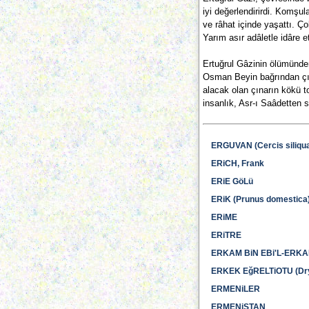
iyi değerlendirirdi. Komşul
ve râhat içinde yaşattı. Ç
Yarım asır adâletle idâre et
Ertuğrul Gâzinin ölümünde
Osman Beyin bağrından çıka
alacak olan çınarın kökü t
insanlık, Asr-ı Saâdetten s
ERGUVAN (Cercis siliqu
ERiCH, Frank
ERiE GöLü
ERiK (Prunus domestica
ERiME
ERiTRE
ERKAM BiN EBi'L-ERK
ERKEK EğRELTiOTU (Dryo
ERMENiLER
ERMENiSTAN