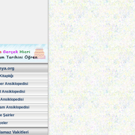
hya.org
Kitaplığı
er Ansiklopedisi
l Ansiklopedisi
 Ansiklopedisi
am Ansiklopedisi
ve Şairler
yeler
amaz Vakitleri