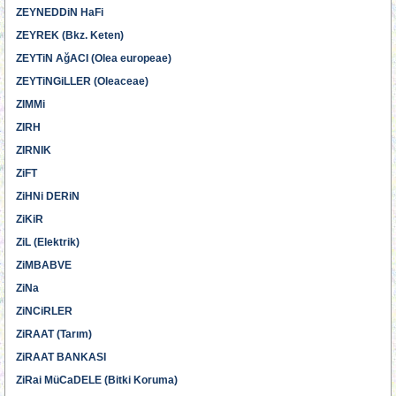
ZEYNEDDiN HaFi
ZEYREK (Bkz. Keten)
ZEYTiN AğACI (Olea europeae)
ZEYTiNGiLLER (Oleaceae)
ZIMMi
ZIRH
ZIRNIK
ZiFT
ZiHNi DERiN
ZiKiR
ZiL (Elektrik)
ZiMBABVE
ZiNa
ZiNCiRLER
ZiRAAT (Tarım)
ZiRAAT BANKASI
ZiRai MüCaDELE (Bitki Koruma)