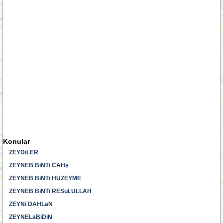
Konular
ZEYDiLER
ZEYNEB BiNTi CAHş
ZEYNEB BiNTi HUZEYME
ZEYNEB BiNTi RESuLULLAH
ZEYNi DAHLaN
ZEYNELaBiDiN